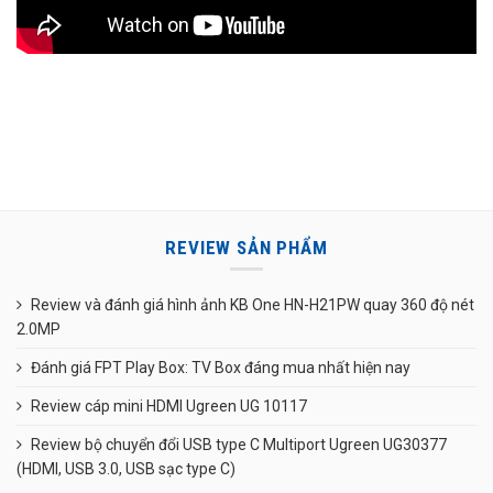
REVIEW SẢN PHẨM
Review và đánh giá hình ảnh KB One HN-H21PW quay 360 độ nét
2.0MP
Đánh giá FPT Play Box: TV Box đáng mua nhất hiện nay
Review cáp mini HDMI Ugreen UG 10117
Review bộ chuyển đổi USB type C Multiport Ugreen UG30377
(HDMI, USB 3.0, USB sạc type C)