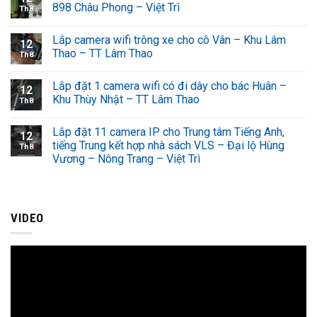
898 Châu Phong – Việt Trì
Th8
Lắp camera wifi trông xe cho cô Vân – Khu Lâm
12
Thao – TT Lâm Thao
Th8
Lắp đặt 1 camera wifi có đi dây cho bác Huân –
12
Khu Thùy Nhật – TT Lâm Thao
Th8
Lắp đặt 11 camera IP cho Trung tâm Tiếng Anh,
12
tiếng Trung kết hợp nhà sách VLS – Đại lộ Hùng
Th8
Vương – Nông Trang – Việt Trì
VIDEO