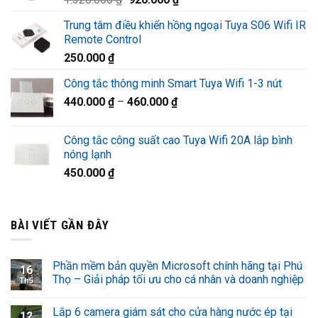
1.220.000 ₫.
gốc
hiện
Trung tâm điều khiển hồng ngoại Tuya S06 Wifi IR
là:
tại
Remote Control
1.320.000 ₫.
là:
250.000
₫
920.000 ₫.
Công tắc thông minh Smart Tuya Wifi 1-3 nút
440.000
₫
–
460.000
₫
Công tắc công suất cao Tuya Wifi 20A lắp bình
nóng lạnh
450.000
₫
BÀI VIẾT GẦN ĐÂY
Phần mềm bản quyền Microsoft chính hãng tại Phú
16
Thọ – Giải pháp tối ưu cho cá nhân và doanh nghiệp
Th5
Lắp 6 camera giám sát cho cửa hàng nước ép tại
12