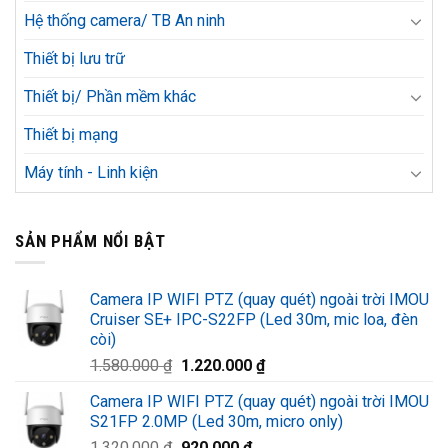
Hệ thống camera/ TB An ninh
Thiết bị lưu trữ
Thiết bị/ Phần mềm khác
Thiết bị mạng
Máy tính - Linh kiện
SẢN PHẨM NỔI BẬT
Camera IP WIFI PTZ (quay quét) ngoài trời IMOU
Cruiser SE+ IPC-S22FP (Led 30m, mic loa, đèn
còi)
Giá
Giá
1.580.000
₫
1.220.000
₫
gốc
hiện
Camera IP WIFI PTZ (quay quét) ngoài trời IMOU
là:
tại
S21FP 2.0MP (Led 30m, micro only)
1.580.000 ₫.
là:
Giá
Giá
1.320.000
₫
920.000
₫