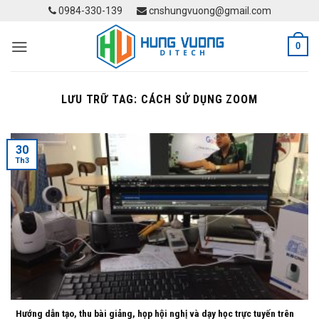
Skip
0984-330-139
cnshungvuong@gmail.com
to
content
0
LƯU TRỮ TAG:
CÁCH SỬ DỤNG ZOOM
30
Th3
Hướng dẫn tạo, thu bài giảng, họp hội nghị và dạy học trực tuyến trên