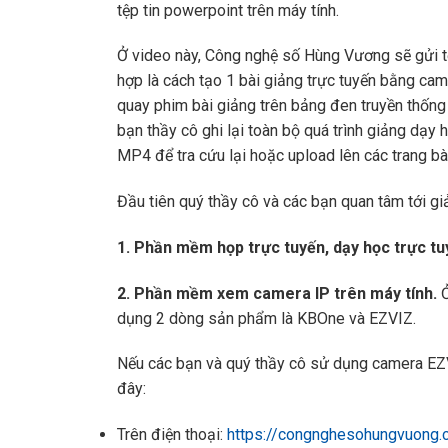
tệp tin powerpoint trên máy tính.
Ở video này, Công nghệ số Hùng Vương sẽ gửi tớ
hợp là cách tạo 1 bài giảng trực tuyến bằng ca
quay phim bài giảng trên bảng đen truyền thống 
bạn thầy cô ghi lại toàn bộ quá trình giảng dạy 
MP4 để tra cứu lại hoặc upload lên các trang bài
Đầu tiên quý thầy cô và các bạn quan tâm tới gi
1. Phần mềm họp trực tuyến, dạy học trực 
2. Phần mềm xem camera IP trên máy tính.
Ở
dụng 2 dòng sản phẩm là KBOne và EZVIZ.
Nếu các bạn và quý thầy cô sử dụng camera EZVI
đây:
Trên điện thoại:
https://congnghesohungvuong.