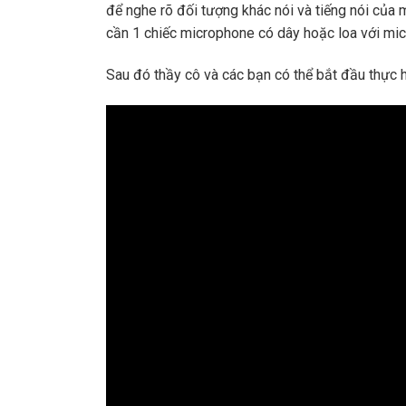
để nghe rõ đối tượng khác nói và tiếng nói của 
cần 1 chiếc microphone có dây hoặc loa với mic
Sau đó thầy cô và các bạn có thể bắt đầu thực 