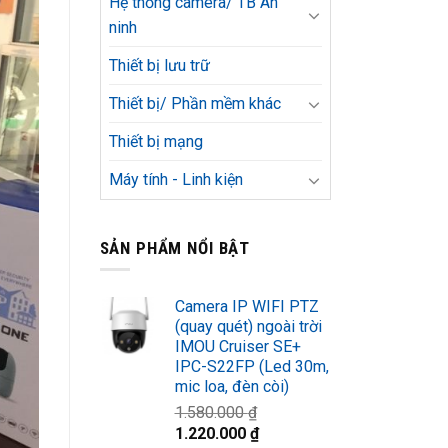
Hệ thống camera/ TB An
ninh
Thiết bị lưu trữ
Thiết bị/ Phần mềm khác
Thiết bị mạng
Máy tính - Linh kiện
SẢN PHẨM NỔI BẬT
Camera IP WIFI PTZ
(quay quét) ngoài trời
IMOU Cruiser SE+
IPC-S22FP (Led 30m,
mic loa, đèn còi)
1.580.000
₫
Giá
Giá
1.220.000
₫