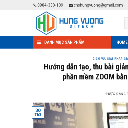
Skip
0984-330-139
cnshungvuong@gmail.com
to
content
DANH MỤC SẢN PHẨM
HOME
DỊCH VỤ
,
GIẢI PHÁP G
Hướng dẫn tạo, thu bài giản
phần mềm ZOOM bằng
ĐƯỢC ĐĂNG 
30
Th3