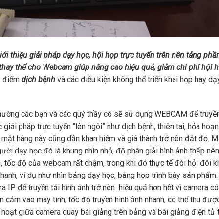
 thiệu giải pháp dạy học, hội họp trực tuyến trên nên tảng phầ
ay thế cho Webcam giúp nâng cao hiệu quả, giảm chi phí hội h
ời điểm
dịch bệnh
và các điều kiện không thể triển khai họp hay dạ
thường các bạn và các quý thầy cô sẽ sử dụng WEBCAM để truyền
giải pháp trực tuyến “lên ngôi” như dịch bệnh, thiên tai, hỏa hoạn
hì mặt hàng này cũng dần khan hiếm và giá thành trở nên đắt đỏ. M
ười dạy học đó là khung nhìn nhỏ, độ phân giải hình ảnh thấp nên
n, tốc độ của webcam rất chậm, trong khi đó thực tế đòi hỏi đôi k
 nhanh, ví dụ như nhìn bảng dạy học, bảng họp trình bày sản phẩm.
a IP để truyền tải hình ảnh trở nên hiệu quả hơn hết vì camera c
ần cắm vào máy tính, tốc độ truyền hình ảnh nhanh, có thể thu đượ
h hoạt giữa camera quay bài giảng trên bảng và bài giảng điện tử 