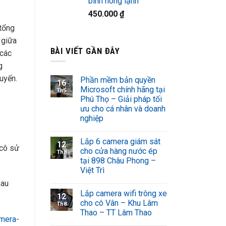
bình nóng lạnh
450.000
₫
 tổng
 giữa
BÀI VIẾT GẦN ĐÂY
 các
g
tuyến.
Phần mềm bản quyền
16
Microsoft chính hãng tại
Th5
Phú Thọ – Giải pháp tối
ưu cho cá nhân và doanh
nghiệp
Lắp 6 camera giám sát
12
cô sử
cho cửa hàng nước ép
Th8
tại 898 Châu Phong –
Việt Trì
sau
Lắp camera wifi trông xe
12
cho cô Vân – Khu Lâm
Th8
Thao – TT Lâm Thao
mera-