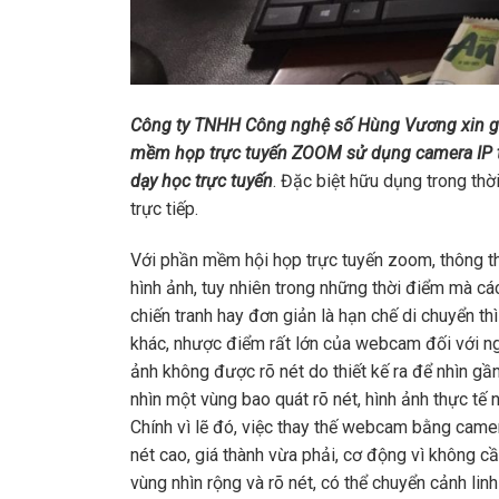
Công ty TNHH Công nghệ số Hùng Vương xin giới
mềm họp trực tuyến ZOOM sử dụng camera IP th
dạy học trực tuyến
. Đặc biệt hữu dụng trong th
trực tiếp.
Với phần mềm hội họp trực tuyến zoom, thông 
hình ảnh, tuy nhiên trong những thời điểm mà các 
chiến tranh hay đơn giản là hạn chế di chuyển t
khác, nhược điểm rất lớn của webcam đối với ng
ảnh không được rõ nét do thiết kế ra để nhìn gầ
nhìn một vùng bao quát rõ nét, hình ảnh thực tế
Chính vì lẽ đó, việc thay thế webcam bằng camer
nét cao, giá thành vừa phải, cơ động vì không c
vùng nhìn rộng và rõ nét, có thể chuyển cảnh lin