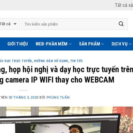
Tất cả s
GIỚI THIỆU
WEB-PHẦN MỀM
SẢN PHẨM
DỊCH VỤ
IÁO DỤC TRỰC TUYẾN
,
HƯỚNG DẪN SỬ DỤNG
,
TIN TỨC
g, họp hội nghị và dạy học trực tuyến trê
 camera IP WIFI thay cho WEBCAM
TRÊN
30 THÁNG 3, 2020
BỞI
PHÙNG TUẤN