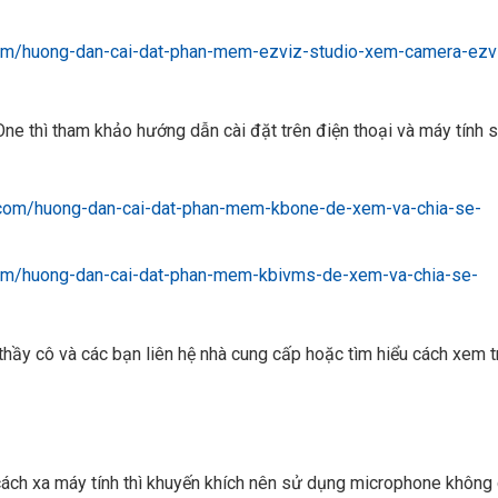
om/huong-dan-cai-dat-phan-mem-ezviz-studio-xem-camera-ezv
e thì tham khảo hướng dẫn cài đặt trên điện thoại và máy tính 
com/huong-dan-cai-dat-phan-mem-kbone-de-xem-va-chia-se-
om/huong-dan-cai-dat-phan-mem-kbivms-de-xem-va-chia-se-
thầy cô và các bạn liên hệ nhà cung cấp hoặc tìm hiểu cách xem t
cách xa máy tính thì khuyến khích nên sử dụng microphone không