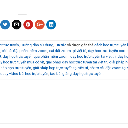
c trực tuyến
,
Hướng dẫn sử dụng
,
Tin tức
và được gắn thẻ
cách học trực tuyến
n
,
cài cài đặt phần mềm zoom
,
cài đặt zoom tại việt trì
,
dạy học trực tuyến coro
9
,
dạy học trực tuyến qua phần mềm zoom
,
dạy học trực tuyến tại việt trì
,
dạy họ
y học trực tuyến mùa cô vít
,
giải pháp dạy học trực tuyến tại việt tri
,
giải pháp h
pháp họp trực tuyến
,
giải pháp họp trực tuyến tại việt trì
,
hỗ trợ cài đặt zoom tại v
quay video bài học trực tuyến
,
tạo bài giảng dạy học trực tuyến
.