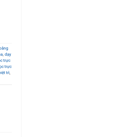
 bằng
na
,
dạy
c trực
ọc trực
iệt trì
,