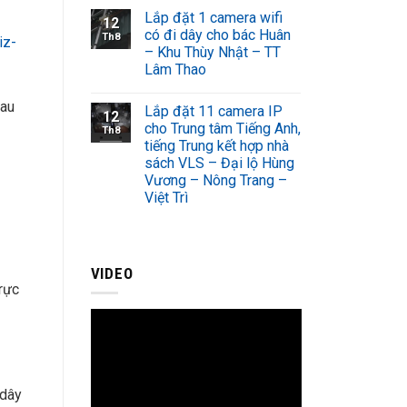
Lắp đặt 1 camera wifi
12
có đi dây cho bác Huân
Th8
iz-
– Khu Thùy Nhật – TT
Lâm Thao
sau
Lắp đặt 11 camera IP
12
cho Trung tâm Tiếng Anh,
Th8
tiếng Trung kết hợp nhà
sách VLS – Đại lộ Hùng
Vương – Nông Trang –
Việt Trì
VIDEO
rực
 dây