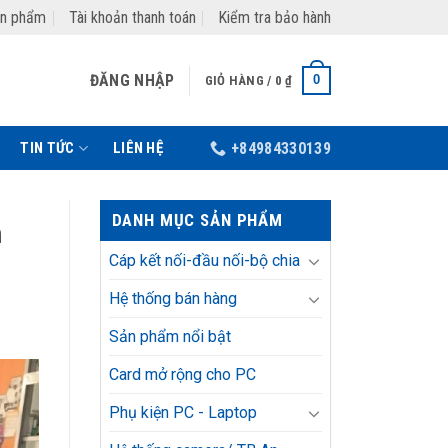
ản phẩm
Tài khoản thanh toán
Kiểm tra bảo hành
ĐĂNG NHẬP
0
GIỎ HÀNG /
0
₫
TIN TỨC
LIÊN HỆ
+84984330139
DANH MỤC SẢN PHẨM
n
Cáp kết nối-đầu nối-bộ chia
Hệ thống bán hàng
Sản phẩm nổi bật
Card mở rộng cho PC
Phụ kiện PC - Laptop