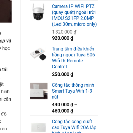
gốc
hiện
Camera IP WIFI PTZ
là:
tại
(quay quét) ngoài trời
1.580.000 ₫.
là:
IMOU S21FP 2.0MP
1.220.000 ₫.
(Led 30m, micro only)
1.320.000
₫
n
Giá
Giá
920.000
₫
ọp và
gốc
hiện
y học
Trung tâm điều khiển
là:
tại
hồng ngoại Tuya S06
1.320.000 ₫.
là:
Wifi IR Remote
920.000 ₫.
Control
 tải
250.000
₫
,
ặt
Công tắc thông minh
Smart Tuya Wifi 1-3
 hình
nút
hi cần
440.000
₫
–
460.000
₫
ó độ
c
Công tắc công suất
cao Tuya Wifi 20A lắp
trên