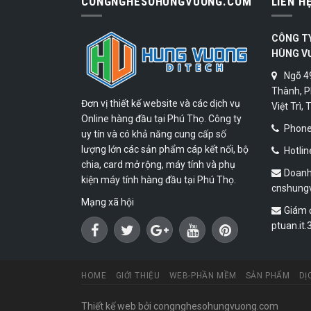
CONGNGHESOHUNGVUONG.COM
LIÊN H
CÔNG T
HÙNG V
Ngõ 4
Thành, P
Đơn vị thiết kế website và các dịch vụ
Việt Trì,
Online hàng đầu tại Phú Thọ. Công ty
Phone:
uy tín và có khả năng cung cấp số
lượng lớn các sản phẩm cáp kết nối, bộ
Hotlin
chia, card mở rộng, máy tính và phụ
Doanh
kiện máy tính hàng đầu tại Phú Thọ.
cnshung
Mạng xã hội
Giám 
ptuan.it
HOME
GIỚI THIỆU
WEB-PHẦN MỀM
SẢN PHẨM
DỊ
Thiết kế web
bởi congnghesohungvuong.com