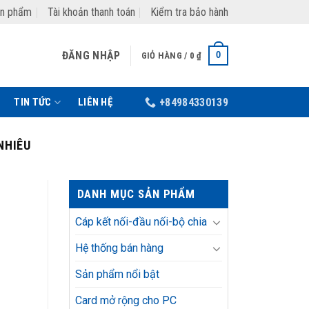
ản phẩm
Tài khoản thanh toán
Kiểm tra bảo hành
ĐĂNG NHẬP
0
GIỎ HÀNG /
0
₫
TIN TỨC
LIÊN HỆ
+84984330139
NHIÊU
DANH MỤC SẢN PHẨM
Cáp kết nối-đầu nối-bộ chia
Hệ thống bán hàng
Sản phẩm nổi bật
Card mở rộng cho PC