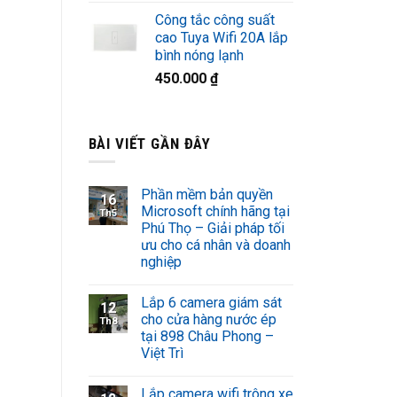
Công tắc công suất
cao Tuya Wifi 20A lắp
bình nóng lạnh
450.000
₫
BÀI VIẾT GẦN ĐÂY
Phần mềm bản quyền
16
Microsoft chính hãng tại
Th5
Phú Thọ – Giải pháp tối
ưu cho cá nhân và doanh
nghiệp
Lắp 6 camera giám sát
12
cho cửa hàng nước ép
Th8
tại 898 Châu Phong –
Việt Trì
Lắp camera wifi trông xe