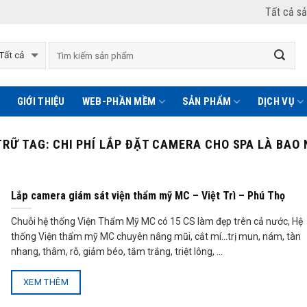
Tất cả s
GIỚI THIỆU
WEB-PHẦN MỀM
SẢN PHẨM
DỊCH VỤ
TRỮ TAG:
CHI PHÍ LẮP ĐẶT CAMERA CHO SPA LÀ BAO 
Lắp camera giám sát viện thẩm mỹ MC – Việt Trì – Phú Thọ
Chuỗi hệ thống Viện Thẩm Mỹ MC có 15 CS làm đẹp trên cả nước, Hệ
thống Viện thẩm mỹ MC chuyên nâng mũi, cắt mí…trị mun, nám, tàn
nhang, thâm, rỗ, giảm béo, tắm trắng, triệt lông, ...
XEM THÊM