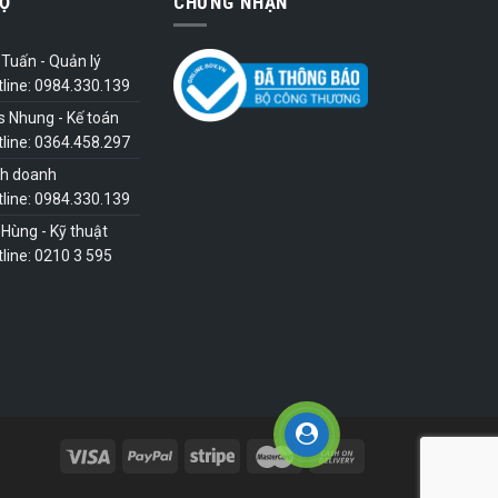
Ợ
CHỨNG NHẬN
Tuấn - Quản lý
tline: 0984.330.139
s Nhung - Kế toán
tline: 0364.458.297
nh doanh
tline: 0984.330.139
Hùng - Kỹ thuật
line: 0210 3 595