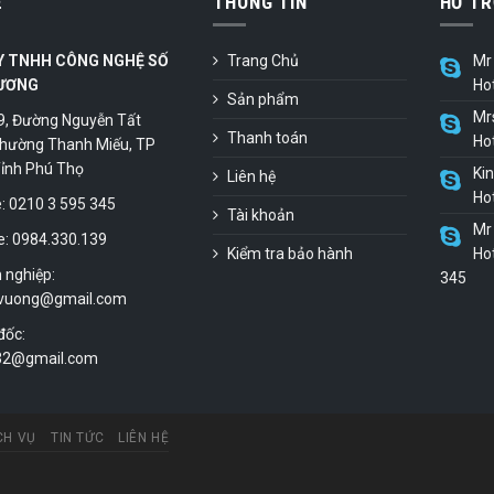
Ệ
THÔNG TIN
HỖ TR
Y TNHH CÔNG NGHỆ SỐ
Trang Chủ
Mr 
ƯƠNG
Ho
Sản phẩm
Mr
9, Đường Nguyễn Tất
Thanh toán
Ho
hường Thanh Miếu, TP
 Tỉnh Phú Thọ
Ki
Liên hệ
Ho
 0210 3 595 345
Tài khoản
Mr 
e: 0984.330.139
Kiểm tra bảo hành
Hot
 nghiệp:
345
vuong@gmail.com
đốc:
.32@gmail.com
CH VỤ
TIN TỨC
LIÊN HỆ