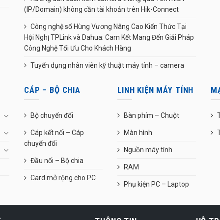
(IP/Domain) không cần tài khoản trên Hik-Connect
Công nghệ số Hùng Vương Nâng Cao Kiến Thức Tại
Hội Nghị TPLink và Dahua: Cam Kết Mang Đến Giải Pháp
Công Nghệ Tối Ưu Cho Khách Hàng
Tuyển dụng nhân viên kỹ thuật máy tính – camera
CÁP – BỘ CHIA
LINH KIỆN MÁY TÍNH
M
Bộ chuyển đổi
Bàn phím – Chuột
T
Cáp kết nối – Cáp
Màn hình
chuyển đổi
Nguồn máy tính
Đầu nối – Bộ chia
RAM
Card mở rộng cho PC
Phụ kiện PC – Laptop