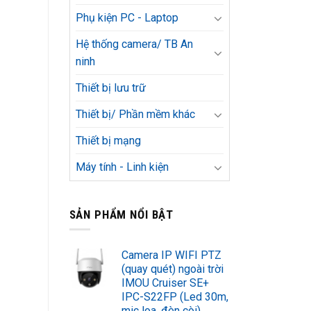
Phụ kiện PC - Laptop
Hệ thống camera/ TB An
ninh
Thiết bị lưu trữ
Thiết bị/ Phần mềm khác
Thiết bị mạng
Máy tính - Linh kiện
SẢN PHẨM NỔI BẬT
Camera IP WIFI PTZ
(quay quét) ngoài trời
IMOU Cruiser SE+
IPC-S22FP (Led 30m,
mic loa, đèn còi)