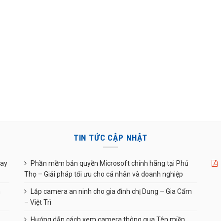
TIN TỨC CẬP NHẬT
uay
Phần mềm bản quyền Microsoft chính hãng tại Phú
Thọ – Giải pháp tối ưu cho cá nhân và doanh nghiệp
n
Lắp camera an ninh cho gia đình chị Dung – Gia Cẩm
– Việt Trì
Hướng dẫn cách xem camera thông qua Tên miền