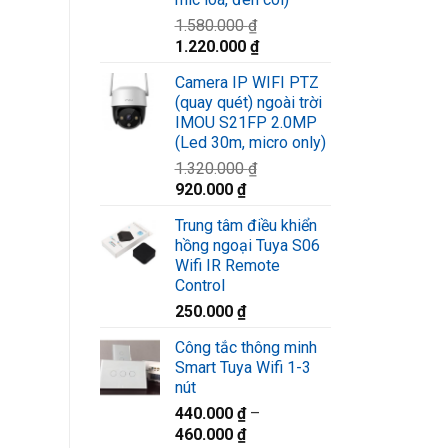
1.580.000
₫
Giá
Giá
1.220.000
₫
gốc
hiện
Camera IP WIFI PTZ
là:
tại
(quay quét) ngoài trời
1.580.000 ₫.
là:
IMOU S21FP 2.0MP
1.220.000 ₫.
(Led 30m, micro only)
1.320.000
₫
Giá
Giá
920.000
₫
gốc
hiện
Trung tâm điều khiển
là:
tại
hồng ngoại Tuya S06
1.320.000 ₫.
là:
Wifi IR Remote
920.000 ₫.
Control
250.000
₫
Công tắc thông minh
Smart Tuya Wifi 1-3
nút
440.000
₫
–
460.000
₫