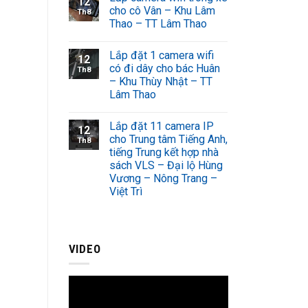
12
cho cô Vân – Khu Lâm
Th8
Thao – TT Lâm Thao
Lắp đặt 1 camera wifi
12
có đi dây cho bác Huân
Th8
– Khu Thùy Nhật – TT
Lâm Thao
Lắp đặt 11 camera IP
12
cho Trung tâm Tiếng Anh,
Th8
tiếng Trung kết hợp nhà
sách VLS – Đại lộ Hùng
Vương – Nông Trang –
Việt Trì
VIDEO