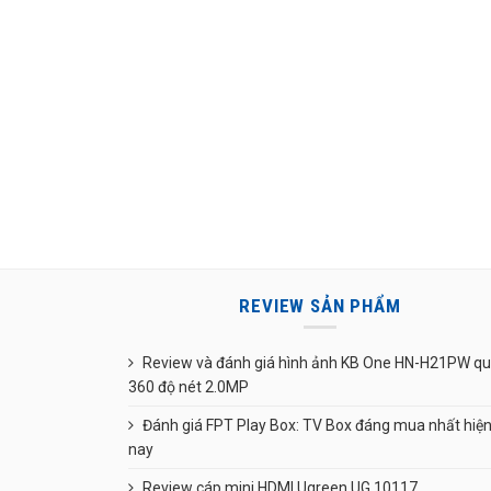
REVIEW SẢN PHẨM
Review và đánh giá hình ảnh KB One HN-H21PW q
360 độ nét 2.0MP
Đánh giá FPT Play Box: TV Box đáng mua nhất hiệ
nay
Review cáp mini HDMI Ugreen UG 10117