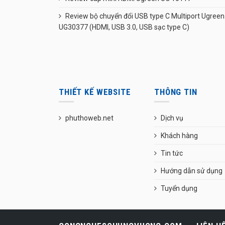
Review bộ chuyển đổi USB type C Multiport Ugreen
UG30377 (HDMI, USB 3.0, USB sạc type C)
THIẾT KẾ WEBSITE
THÔNG TIN
phuthoweb.net
Dịch vụ
Khách hàng
Tin tức
Hướng dẫn sử dụng
Tuyển dụng