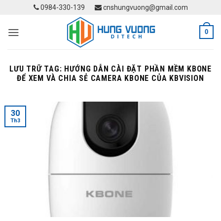
Skip
0984-330-139
cnshungvuong@gmail.com
to
content
0
LƯU TRỮ TAG:
HƯỚNG DẪN CÀI ĐẶT PHẦN MỀM KBONE
ĐỂ XEM VÀ CHIA SẺ CAMERA KBONE CỦA KBVISION
30
Th3