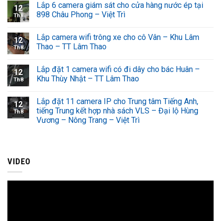
Lắp 6 camera giám sát cho cửa hàng nước ép tại
12
898 Châu Phong – Việt Trì
Th8
Lắp camera wifi trông xe cho cô Vân – Khu Lâm
12
Thao – TT Lâm Thao
Th8
Lắp đặt 1 camera wifi có đi dây cho bác Huân –
12
Khu Thùy Nhật – TT Lâm Thao
Th8
Lắp đặt 11 camera IP cho Trung tâm Tiếng Anh,
12
tiếng Trung kết hợp nhà sách VLS – Đại lộ Hùng
Th8
Vương – Nông Trang – Việt Trì
VIDEO