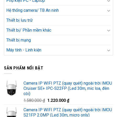
Phụ kiện PC - Laptop
Hệ thống camera/ TB An ninh
Thiết bị lưu trữ
Thiết bị/ Phần mềm khác
Thiết bị mạng
Máy tính - Linh kiện
SẢN PHẨM NỔI BẬT
Camera IP WIFI PTZ (quay quét) ngoài trời IMOU
Cruiser SE+ IPC-S22FP (Led 30m, mic loa, đèn
còi)
Giá
Giá
1.580.000
₫
1.220.000
₫
gốc
hiện
Camera IP WIFI PTZ (quay quét) ngoài trời IMOU
là:
tại
S21FP 2.0MP (Led 30m, micro only)
1.580.000 ₫.
là: