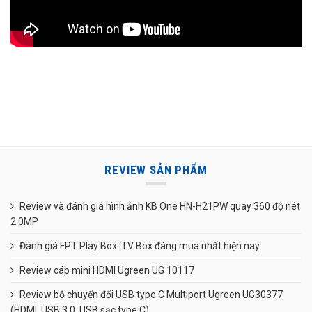
REVIEW SẢN PHẨM
Review và đánh giá hình ảnh KB One HN-H21PW quay 360 độ nét
2.0MP
Đánh giá FPT Play Box: TV Box đáng mua nhất hiện nay
Review cáp mini HDMI Ugreen UG 10117
Review bộ chuyển đổi USB type C Multiport Ugreen UG30377
(HDMI, USB 3.0, USB sạc type C)