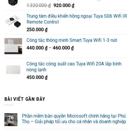
Giá
Giá
1.320.000
₫
920.000
₫
1.220.000 ₫.
gốc
hiện
Trung tâm điều khiển hồng ngoại Tuya S06 Wifi IR
là:
tại
Remote Control
1.320.000 ₫.
là:
250.000
₫
920.000 ₫.
Công tắc thông minh Smart Tuya Wifi 1-3 nút
440.000
₫
–
460.000
₫
Công tắc công suất cao Tuya Wifi 20A lắp bình
nóng lạnh
450.000
₫
BÀI VIẾT GẦN ĐÂY
Phần mềm bản quyền Microsoft chính hãng tại Phú
16
Thọ – Giải pháp tối ưu cho cá nhân và doanh nghiệp
Th5