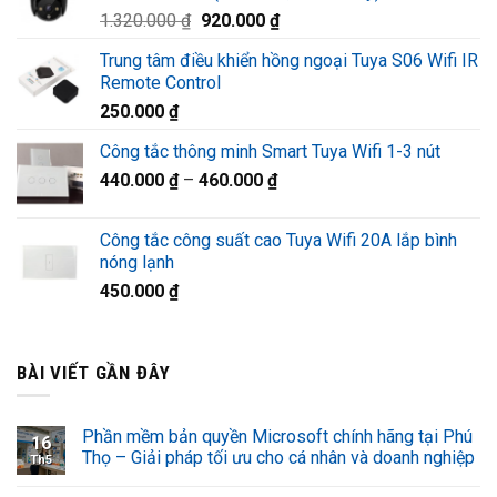
Giá
Giá
1.320.000
₫
920.000
₫
1.220.000 ₫.
gốc
hiện
Trung tâm điều khiển hồng ngoại Tuya S06 Wifi IR
là:
tại
Remote Control
1.320.000 ₫.
là:
250.000
₫
920.000 ₫.
Công tắc thông minh Smart Tuya Wifi 1-3 nút
440.000
₫
–
460.000
₫
Công tắc công suất cao Tuya Wifi 20A lắp bình
nóng lạnh
450.000
₫
BÀI VIẾT GẦN ĐÂY
Phần mềm bản quyền Microsoft chính hãng tại Phú
16
Thọ – Giải pháp tối ưu cho cá nhân và doanh nghiệp
Th5