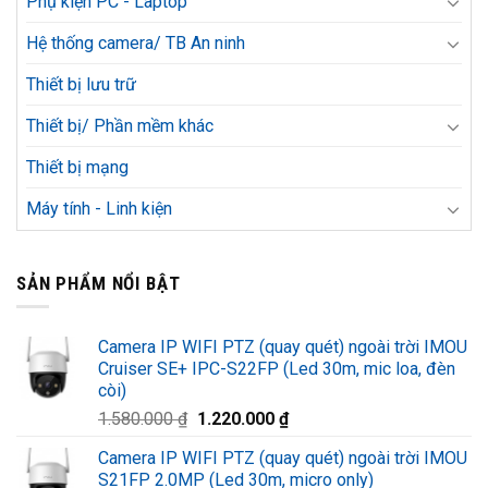
Phụ kiện PC - Laptop
Hệ thống camera/ TB An ninh
Thiết bị lưu trữ
Thiết bị/ Phần mềm khác
Thiết bị mạng
Máy tính - Linh kiện
SẢN PHẨM NỔI BẬT
Camera IP WIFI PTZ (quay quét) ngoài trời IMOU
Cruiser SE+ IPC-S22FP (Led 30m, mic loa, đèn
còi)
Giá
Giá
1.580.000
₫
1.220.000
₫
gốc
hiện
Camera IP WIFI PTZ (quay quét) ngoài trời IMOU
là:
tại
S21FP 2.0MP (Led 30m, micro only)
1.580.000 ₫.
là: