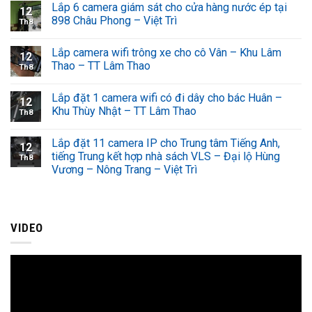
Lắp 6 camera giám sát cho cửa hàng nước ép tại
12
898 Châu Phong – Việt Trì
Th8
Lắp camera wifi trông xe cho cô Vân – Khu Lâm
12
Thao – TT Lâm Thao
Th8
Lắp đặt 1 camera wifi có đi dây cho bác Huân –
12
Khu Thùy Nhật – TT Lâm Thao
Th8
Lắp đặt 11 camera IP cho Trung tâm Tiếng Anh,
12
tiếng Trung kết hợp nhà sách VLS – Đại lộ Hùng
Th8
Vương – Nông Trang – Việt Trì
VIDEO