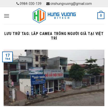
Skip
0984-330-139
cnshungvuong@gmail.com
to
content
0
LƯU TRỮ TAG:
LẮP CAMEA TRÔNG NGƯỜI GIÀ TẠI VIỆT
TRÌ
17
Th4