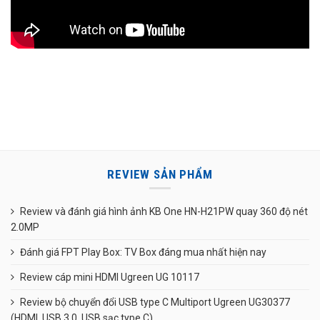
REVIEW SẢN PHẨM
Review và đánh giá hình ảnh KB One HN-H21PW quay 360 độ nét
2.0MP
Đánh giá FPT Play Box: TV Box đáng mua nhất hiện nay
Review cáp mini HDMI Ugreen UG 10117
Review bộ chuyển đổi USB type C Multiport Ugreen UG30377
(HDMI, USB 3.0, USB sạc type C)