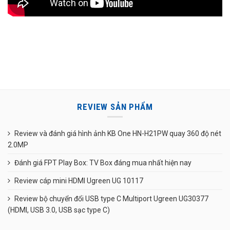
REVIEW SẢN PHẨM
Review và đánh giá hình ảnh KB One HN-H21PW quay 360 độ nét
2.0MP
Đánh giá FPT Play Box: TV Box đáng mua nhất hiện nay
Review cáp mini HDMI Ugreen UG 10117
Review bộ chuyển đổi USB type C Multiport Ugreen UG30377
(HDMI, USB 3.0, USB sạc type C)