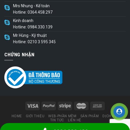
Mrs Nhung - Kế toán
Hotline: 0364.458.297
Kinh doanh
Hotline: 0984.330.139
Mr Hùng - Kỹ thuật
Hotline: 0210 3 595 345
CHỨNG NHẬN
HOME
GIỚI THIỆU
WEB-PHẦN MỀM
SẢN PHẨM
DỊCH VỤ
TIN TỨC
LIÊN HỆ