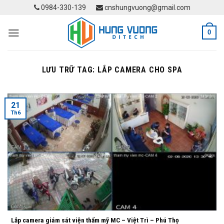
Skip
0984-330-139
cnshungvuong@gmail.com
to
content
0
LƯU TRỮ TAG:
LẮP CAMERA CHO SPA
21
Th6
Lắp camera giám sát viện thẩm mỹ MC – Việt Trì – Phú Thọ