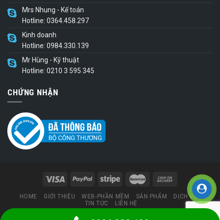
Mrs Nhung - Kế toán
Hotline: 0364.458.297
Kinh doanh
Hotline: 0984.330.139
Mr Hùng - Kỹ thuật
Hotline: 0210 3 595 345
CHỨNG NHẬN
HOME
GIỚI THIỆU
WEB-PHẦN MỀM
SẢN PHẨM
DỊCH VỤ
TIN TỨC
LIÊN HỆ