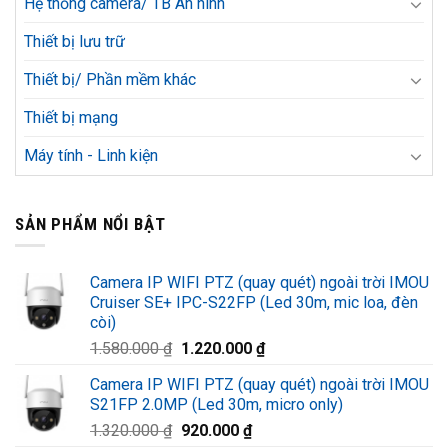
Hệ thống camera/ TB An ninh
Thiết bị lưu trữ
Thiết bị/ Phần mềm khác
Thiết bị mạng
Máy tính - Linh kiện
SẢN PHẨM NỔI BẬT
Camera IP WIFI PTZ (quay quét) ngoài trời IMOU
Cruiser SE+ IPC-S22FP (Led 30m, mic loa, đèn
còi)
Giá
Giá
1.580.000
₫
1.220.000
₫
gốc
hiện
Camera IP WIFI PTZ (quay quét) ngoài trời IMOU
là:
tại
S21FP 2.0MP (Led 30m, micro only)
1.580.000 ₫.
là:
Giá
Giá
1.320.000
₫
920.000
₫
1.220.000 ₫.