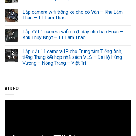
Lắp camera wifi trông xe cho cô Vân – Khu Lâm
12
Thao – TT Lâm Thao
Th8
Lắp đặt 1 camera wifi có đi dây cho bác Huân –
12
Khu Thùy Nhật – TT Lâm Thao
Th8
Lắp đặt 11 camera IP cho Trung tâm Tiếng Anh,
12
tiếng Trung kết hợp nhà sách VLS – Đại lộ Hùng
Th8
Vương – Nông Trang – Việt Trì
VIDEO