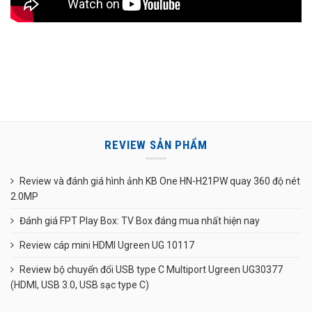
REVIEW SẢN PHẨM
Review và đánh giá hình ảnh KB One HN-H21PW quay 360 độ nét
2.0MP
Đánh giá FPT Play Box: TV Box đáng mua nhất hiện nay
Review cáp mini HDMI Ugreen UG 10117
Review bộ chuyển đổi USB type C Multiport Ugreen UG30377
(HDMI, USB 3.0, USB sạc type C)