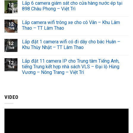
Lắp 6 camera giám sát cho cửa hàng nước ép tại
12
898 Châu Phong – Việt Trì
Th8
Lắp camera wifi trông xe cho cô Vân – Khu Lâm
12
Thao – TT Lâm Thao
Th8
Lắp đặt 1 camera wifi có đi dây cho bác Huân –
12
Khu Thùy Nhật – TT Lâm Thao
Th8
Lắp đặt 11 camera IP cho Trung tâm Tiếng Anh,
12
tiếng Trung kết hợp nhà sách VLS – Đại lộ Hùng
Th8
Vương – Nông Trang – Việt Trì
VIDEO