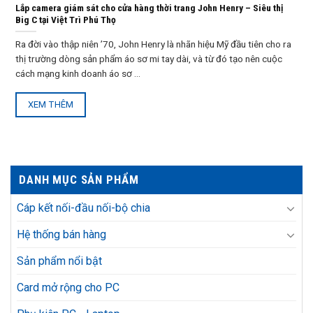
Lắp camera giám sát cho cửa hàng thời trang John Henry – Siêu thị
Big C tại Việt Trì Phú Thọ
Ra đời vào thập niên ’70, John Henry là nhãn hiệu Mỹ đầu tiên cho ra
thị trường dòng sản phẩm áo sơ mi tay dài, và từ đó tạo nên cuộc
cách mạng kinh doanh áo sơ ...
XEM THÊM
DANH MỤC SẢN PHẨM
Cáp kết nối-đầu nối-bộ chia
Hệ thống bán hàng
Sản phẩm nổi bật
Card mở rộng cho PC