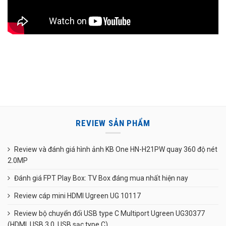
REVIEW SẢN PHẨM
Review và đánh giá hình ảnh KB One HN-H21PW quay 360 độ nét
2.0MP
Đánh giá FPT Play Box: TV Box đáng mua nhất hiện nay
Review cáp mini HDMI Ugreen UG 10117
Review bộ chuyển đổi USB type C Multiport Ugreen UG30377
(HDMI, USB 3.0, USB sạc type C)