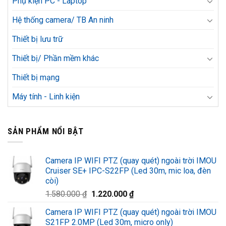
Phụ kiện PC - Laptop
Hệ thống camera/ TB An ninh
Thiết bị lưu trữ
Thiết bị/ Phần mềm khác
Thiết bị mạng
Máy tính - Linh kiện
SẢN PHẨM NỔI BẬT
Camera IP WIFI PTZ (quay quét) ngoài trời IMOU
Cruiser SE+ IPC-S22FP (Led 30m, mic loa, đèn
còi)
Giá
Giá
1.580.000
₫
1.220.000
₫
gốc
hiện
Camera IP WIFI PTZ (quay quét) ngoài trời IMOU
là:
tại
S21FP 2.0MP (Led 30m, micro only)
1.580.000 ₫.
là: