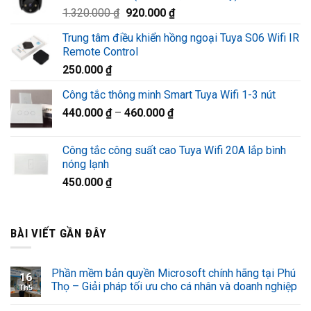
Giá
Giá
1.320.000
₫
920.000
₫
1.220.000 ₫.
gốc
hiện
Trung tâm điều khiển hồng ngoại Tuya S06 Wifi IR
là:
tại
Remote Control
1.320.000 ₫.
là:
250.000
₫
920.000 ₫.
Công tắc thông minh Smart Tuya Wifi 1-3 nút
440.000
₫
–
460.000
₫
Công tắc công suất cao Tuya Wifi 20A lắp bình
nóng lạnh
450.000
₫
BÀI VIẾT GẦN ĐÂY
Phần mềm bản quyền Microsoft chính hãng tại Phú
16
Thọ – Giải pháp tối ưu cho cá nhân và doanh nghiệp
Th5