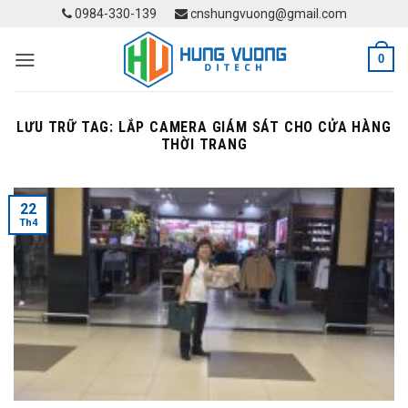
Skip
0984-330-139
cnshungvuong@gmail.com
to
content
0
LƯU TRỮ TAG:
LẮP CAMERA GIÁM SÁT CHO CỬA HÀNG
THỜI TRANG
22
Th4