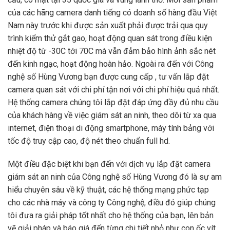
của các hãng camera danh tiếng có doanh số hàng đầu Việt
Nam này trước khi được sản xuất phải được trải qua quy
trình kiểm thử gắt gao, hoạt động quan sát trong điều kiện
nhiệt độ từ -30C tới 70C mà vẫn đảm bảo hình ảnh sắc nét
đến kinh ngạc, hoạt động hoàn hảo. Ngoài ra đến với Công
nghệ số Hùng Vương bạn được cung cấp , tư vấn lắp đặt
camera quan sát với chi phí tận nơi với chi phí hiệu quả nhất.
Hệ thống camera chúng tôi lắp đặt đáp ứng đầy đủ nhu cầu
của khách hàng về việc giám sát an ninh, theo dõi từ xa qua
internet, điện thoại di động smartphone, máy tính bảng với
tốc độ truy cập cao, độ nét theo chuẩn full hd.
Một điều đặc biệt khi bạn đến với dịch vụ lắp đặt camera
giám sát an ninh của Công nghệ số Hùng Vương đó là sự am
hiểu chuyên sâu về kỹ thuật, các hệ thống mạng phức tạp
cho các nhà máy và công ty Công nghệ, điều đó giúp chúng
tôi đưa ra giải pháp tốt nhất cho hệ thống của bạn, lên bản
vẽ giải pháp và báo giá đến từng chi tiết nhỏ như con ốc vít,