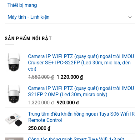
Thiết bị mạng
Máy tính - Linh kiện
SẢN PHẨM NỔI BẬT
Camera IP WIFI PTZ (quay quét) ngoài trời IMOU
Cruiser SE+ IPC-S22FP (Led 30m, mic loa, đèn
còi)
Giá
Giá
1.580.000
₫
1.220.000
₫
gốc
hiện
Camera IP WIFI PTZ (quay quét) ngoài trời IMOU
là:
tại
S21FP 2.0MP (Led 30m, micro only)
1.580.000 ₫.
là:
Giá
Giá
1.320.000
₫
920.000
₫
1.220.000 ₫.
gốc
hiện
Trung tâm điều khiển hồng ngoại Tuya S06 Wifi IR
là:
tại
Remote Control
1.320.000 ₫.
là:
250.000
₫
920.000 ₫.
Công tắc thông minh Smart Tuya Wifi 1-3 nút