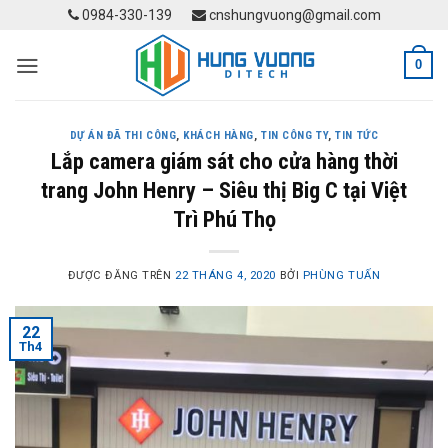
Skip
0984-330-139
cnshungvuong@gmail.com
to
content
0
DỰ ÁN ĐÃ THI CÔNG
,
KHÁCH HÀNG
,
TIN CÔNG TY
,
TIN TỨC
Lắp camera giám sát cho cửa hàng thời
trang John Henry – Siêu thị Big C tại Việt
Trì Phú Thọ
ĐƯỢC ĐĂNG TRÊN
22 THÁNG 4, 2020
BỞI
PHÙNG TUẤN
22
Th4