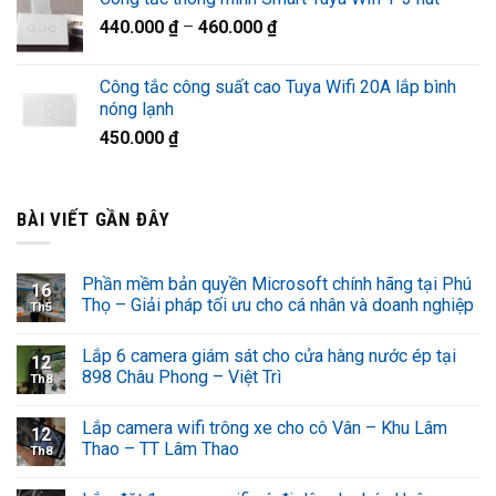
440.000
₫
–
460.000
₫
Công tắc công suất cao Tuya Wifi 20A lắp bình
nóng lạnh
450.000
₫
BÀI VIẾT GẦN ĐÂY
Phần mềm bản quyền Microsoft chính hãng tại Phú
16
Thọ – Giải pháp tối ưu cho cá nhân và doanh nghiệp
Th5
Lắp 6 camera giám sát cho cửa hàng nước ép tại
12
898 Châu Phong – Việt Trì
Th8
Lắp camera wifi trông xe cho cô Vân – Khu Lâm
12
Thao – TT Lâm Thao
Th8