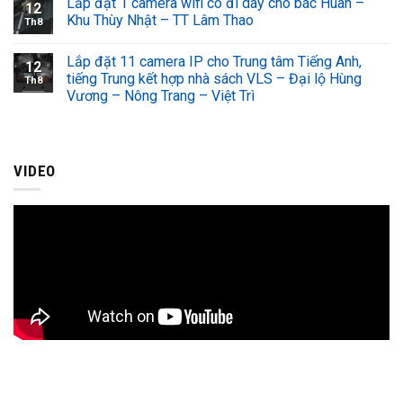
Lắp đặt 1 camera wifi có đi dây cho bác Huân –
12
Khu Thùy Nhật – TT Lâm Thao
Th8
Lắp đặt 11 camera IP cho Trung tâm Tiếng Anh,
12
tiếng Trung kết hợp nhà sách VLS – Đại lộ Hùng
Th8
Vương – Nông Trang – Việt Trì
VIDEO