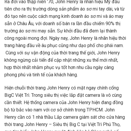
Ra đời vào thập niên ’70, John Henry là nhãn hiệu Mỹ đầu
tiên cho ra thị trường dòng sản phẩm áo sơ mi tay dài, và từ
đó tạo nên cuộc cách mạng kinh doanh áo sơ mi và áo may
sẵn ở Châu Âu, với doanh số bán ra lần đầu chiếm 90% thị
trường áo sơ mi may sẵn. Sự khởi đầu đã đem lại thành
công ngoài mong đợi. Ngày nay, John Henry là nhãn hiệu thời
trang hàng đầu về âu phục cũng như dạo phố cho phái nam.
Cùng với sự vận động của thời trang thế giới, John Henry
không ngừng cải tiến để cập nhật những xu thế mới nhất,
hợp thời nhất nhằm phục vụ tốt hơn nhu cầu ngày càng
phong phú và tinh tế của khách hàng.
Hiện chuỗi thời trang John Henry có mặt ngay chính cổng
BigC Việt Trì. Trong siêu thị việc lắp đặt camera là vô cùng
cần thiết. Hệ thống camera của John Henry hiện đang đồng
bộ từ bắc vào nam với cơ sở chính trong TPHCM. John
Henry cần có 1 nhà thầu Lắp camera giám sát cho cửa hàng
thời trang John Henry – Siêu thị Big C tại Việt Trì Phú Thọ,