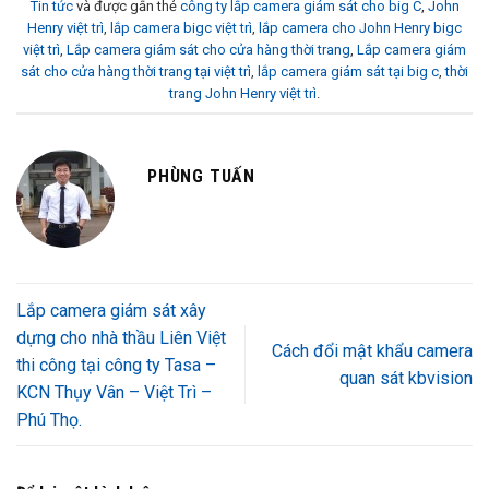
Tin tức
và được gắn thẻ
công ty lắp camera giám sát cho big C
,
John
Henry việt trì
,
lắp camera bigc việt trì
,
lắp camera cho John Henry bigc
việt trì
,
Lắp camera giám sát cho cửa hàng thời trang
,
Lắp camera giám
sát cho cửa hàng thời trang tại việt trì
,
lắp camera giám sát tại big c
,
thời
trang John Henry việt trì
.
PHÙNG TUẤN
Lắp camera giám sát xây
dựng cho nhà thầu Liên Việt
Cách đổi mật khẩu camera
thi công tại công ty Tasa –
quan sát kbvision
KCN Thụy Vân – Việt Trì –
Phú Thọ.