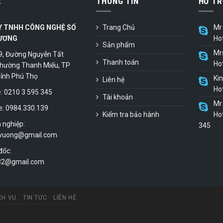
Ệ
THÔNG TIN
HỖ TR
Y TNHH CÔNG NGHỆ SỐ
Trang Chủ
Mr 
ƯƠNG
Ho
Sản phẩm
Mr
9, Đường Nguyễn Tất
Thanh toán
Ho
hường Thanh Miếu, TP
 Tỉnh Phú Thọ
Ki
Liên hệ
Ho
 0210 3 595 345
Tài khoản
Mr 
e: 0984.330.139
Kiểm tra bảo hành
Hot
 nghiệp:
345
vuong@gmail.com
đốc:
.32@gmail.com
CH VỤ
TIN TỨC
LIÊN HỆ