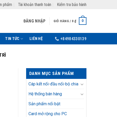
ản phẩm
Tài khoản thanh toán
Kiểm tra bảo hành
ĐĂNG NHẬP
0
GIỎ HÀNG /
0
₫
TIN TỨC
LIÊN HỆ
+84984330139
TRÌ
DANH MỤC SẢN PHẨM
Cáp kết nối-đầu nối-bộ chia
Hệ thống bán hàng
Sản phẩm nổi bật
Card mở rộng cho PC