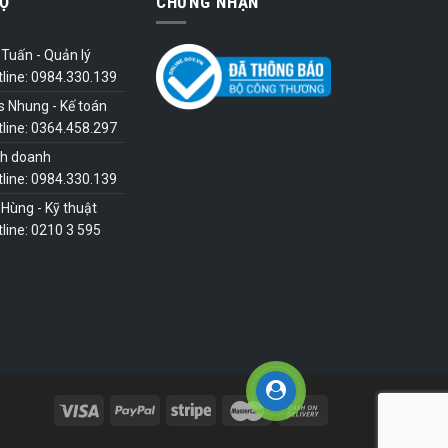
Ợ
CHỨNG NHẬN
Tuấn - Quản lý
tline: 0984.330.139
s Nhung - Kế toán
tline: 0364.458.297
nh doanh
tline: 0984.330.139
Hùng - Kỹ thuật
line: 0210 3 595