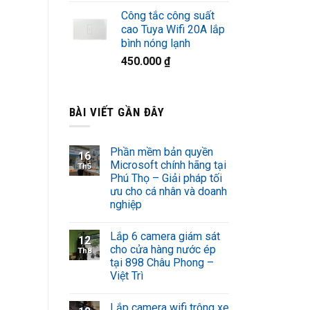
Công tắc công suất
cao Tuya Wifi 20A lắp
bình nóng lạnh
450.000
₫
BÀI VIẾT GẦN ĐÂY
Phần mềm bản quyền
16
Microsoft chính hãng tại
Th5
Phú Thọ – Giải pháp tối
ưu cho cá nhân và doanh
nghiệp
Lắp 6 camera giám sát
12
cho cửa hàng nước ép
Th8
tại 898 Châu Phong –
Việt Trì
Lắp camera wifi trông xe