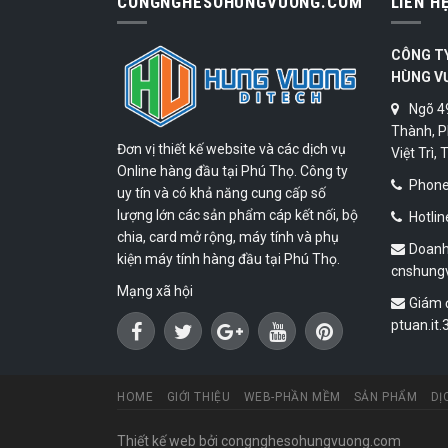
CONGNGHESOHUNGVUONG.COM
LIÊN H
CÔNG T
HÙNG V
Ngõ 4
Thành, P
Đơn vị thiết kế website và các dịch vụ
Việt Trì,
Online hàng đầu tại Phú Thọ. Công ty
Phone:
uy tín và có khả năng cung cấp số
lượng lớn các sản phẩm cáp kết nối, bộ
Hotlin
chia, card mở rộng, máy tính và phụ
Doanh
kiện máy tính hàng đầu tại Phú Thọ.
cnshung
Mạng xã hội
Giám 
ptuan.it
HOME
GIỚI THIỆU
WEB-PHẦN MỀM
SẢN PHẨM
DỊ
Thiết kế web
bởi congnghesohungvuong.com