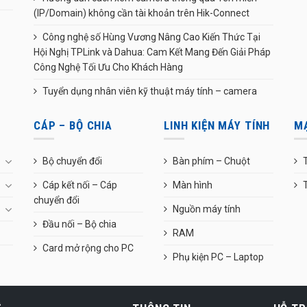
(IP/Domain) không cần tài khoản trên Hik-Connect
Công nghệ số Hùng Vương Nâng Cao Kiến Thức Tại
Hội Nghị TPLink và Dahua: Cam Kết Mang Đến Giải Pháp
Công Nghệ Tối Ưu Cho Khách Hàng
Tuyển dụng nhân viên kỹ thuật máy tính – camera
CÁP – BỘ CHIA
LINH KIỆN MÁY TÍNH
M
Bộ chuyển đổi
Bàn phím – Chuột
T
Cáp kết nối – Cáp
Màn hình
chuyển đổi
Nguồn máy tính
Đầu nối – Bộ chia
RAM
Card mở rộng cho PC
Phụ kiện PC – Laptop