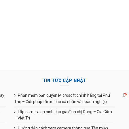
TIN TỨC CẬP NHẬT
uay
Phần mềm bản quyền Microsoft chính hãng tại Phú
Thọ – Giải pháp tối ưu cho cá nhân và doanh nghiệp
n
Lắp camera an ninh cho gia đình chị Dung – Gia Cẩm
– Việt Trì
Hướng dẫn cách xem camera thông qua Tên miền