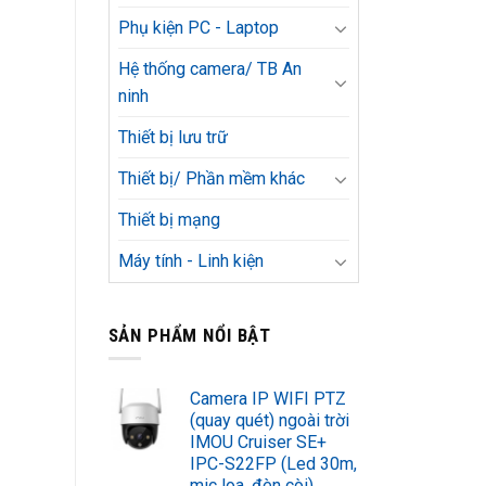
Phụ kiện PC - Laptop
Hệ thống camera/ TB An
ninh
Thiết bị lưu trữ
Thiết bị/ Phần mềm khác
Thiết bị mạng
Máy tính - Linh kiện
SẢN PHẨM NỔI BẬT
Camera IP WIFI PTZ
(quay quét) ngoài trời
IMOU Cruiser SE+
IPC-S22FP (Led 30m,
mic loa, đèn còi)