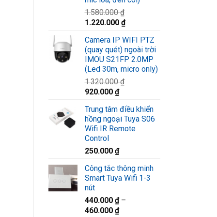
1.580.000
₫
Giá
Giá
1.220.000
₫
gốc
hiện
Camera IP WIFI PTZ
là:
tại
(quay quét) ngoài trời
1.580.000 ₫.
là:
IMOU S21FP 2.0MP
1.220.000 ₫.
(Led 30m, micro only)
1.320.000
₫
Giá
Giá
920.000
₫
gốc
hiện
Trung tâm điều khiển
là:
tại
hồng ngoại Tuya S06
1.320.000 ₫.
là:
Wifi IR Remote
920.000 ₫.
Control
250.000
₫
Công tắc thông minh
Smart Tuya Wifi 1-3
nút
440.000
₫
–
460.000
₫