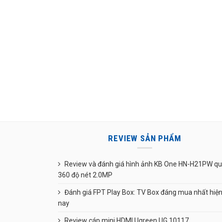
REVIEW SẢN PHẨM
Review và đánh giá hình ảnh KB One HN-H21PW q
360 độ nét 2.0MP
Đánh giá FPT Play Box: TV Box đáng mua nhất hiệ
nay
Review cáp mini HDMI Ugreen UG 10117