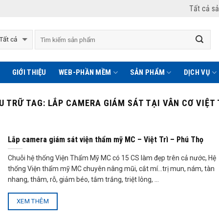
Tất cả s
GIỚI THIỆU
WEB-PHẦN MỀM
SẢN PHẨM
DỊCH VỤ
U TRỮ TAG:
LẮP CAMERA GIÁM SÁT TẠI VÂN CƠ VIỆT 
Lắp camera giám sát viện thẩm mỹ MC – Việt Trì – Phú Thọ
Chuỗi hệ thống Viện Thẩm Mỹ MC có 15 CS làm đẹp trên cả nước, Hệ
thống Viện thẩm mỹ MC chuyên nâng mũi, cắt mí…trị mun, nám, tàn
nhang, thâm, rỗ, giảm béo, tắm trắng, triệt lông, ...
XEM THÊM