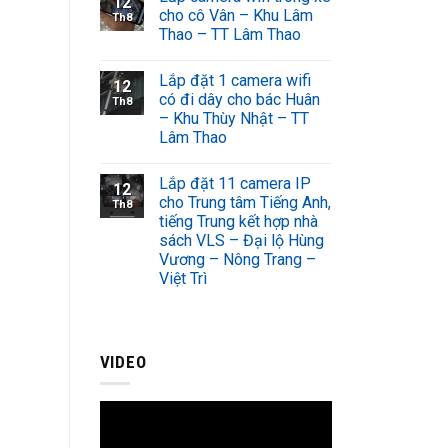
12
cho cô Vân – Khu Lâm
Th8
Thao – TT Lâm Thao
Lắp đặt 1 camera wifi
12
có đi dây cho bác Huân
Th8
– Khu Thùy Nhật – TT
Lâm Thao
Lắp đặt 11 camera IP
12
cho Trung tâm Tiếng Anh,
Th8
tiếng Trung kết hợp nhà
sách VLS – Đại lộ Hùng
Vương – Nông Trang –
Việt Trì
VIDEO