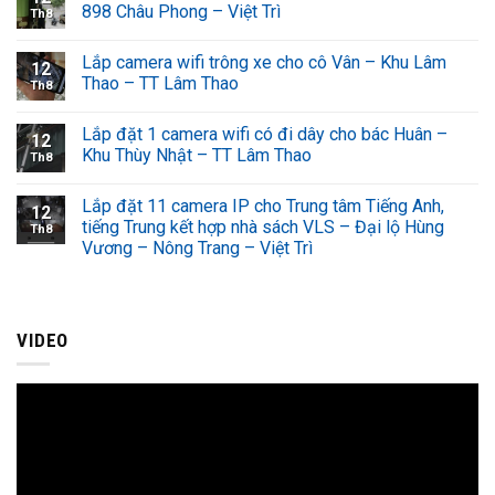
898 Châu Phong – Việt Trì
Th8
Lắp camera wifi trông xe cho cô Vân – Khu Lâm
12
Thao – TT Lâm Thao
Th8
Lắp đặt 1 camera wifi có đi dây cho bác Huân –
12
Khu Thùy Nhật – TT Lâm Thao
Th8
Lắp đặt 11 camera IP cho Trung tâm Tiếng Anh,
12
tiếng Trung kết hợp nhà sách VLS – Đại lộ Hùng
Th8
Vương – Nông Trang – Việt Trì
VIDEO