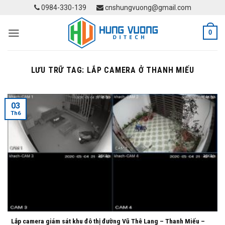
Skip
0984-330-139
cnshungvuong@gmail.com
to
content
0
LƯU TRỮ TAG:
LẮP CAMERA Ở THANH MIẾU
03
Th6
Lắp camera giám sát khu đô thị đường Vũ Thê Lang – Thanh Miếu –