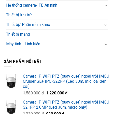
Hệ thống camera/ TB An ninh
Thiết bị lưu trữ
Thiết bị/ Phần mềm khác
Thiết bị mạng
Máy tính - Linh kiện
SẢN PHẨM NỔI BẬT
Camera IP WIFI PTZ (quay quét) ngoài trời IMOU
Cruiser SE+ IPC-S22FP (Led 30m, mic loa, đèn
còi)
Giá
Giá
1.580.000
₫
1.220.000
₫
gốc
hiện
Camera IP WIFI PTZ (quay quét) ngoài trời IMOU
là:
tại
S21FP 2.0MP (Led 30m, micro only)
1.580.000 ₫.
là:
Giá
Giá
1.320.000
₫
920.000
₫