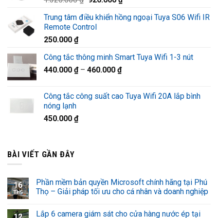
1.220.000 ₫.
gốc
hiện
Trung tâm điều khiển hồng ngoại Tuya S06 Wifi IR
là:
tại
Remote Control
1.320.000 ₫.
là:
250.000
₫
920.000 ₫.
Công tắc thông minh Smart Tuya Wifi 1-3 nút
440.000
₫
–
460.000
₫
Công tắc công suất cao Tuya Wifi 20A lắp bình
nóng lạnh
450.000
₫
BÀI VIẾT GẦN ĐÂY
Phần mềm bản quyền Microsoft chính hãng tại Phú
16
Thọ – Giải pháp tối ưu cho cá nhân và doanh nghiệp
Th5
Lắp 6 camera giám sát cho cửa hàng nước ép tại
12