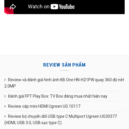
REVIEW SẢN PHẨM
Review và đánh giá hình ảnh KB One HN-H21PW quay 360 độ nét
2.0MP
Đánh giá FPT Play Box: TV Box đáng mua nhất hiện nay
Review cáp mini HDMI Ugreen UG 10117
Review bộ chuyển đổi USB type C Multiport Ugreen UG30377
(HDMI, USB 3.0, USB sạc type C)