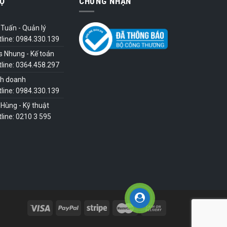
Ợ
CHỨNG NHẬN
Tuấn - Quản lý
tline: 0984.330.139
s Nhung - Kế toán
tline: 0364.458.297
nh doanh
tline: 0984.330.139
Hùng - Kỹ thuật
line: 0210 3 595