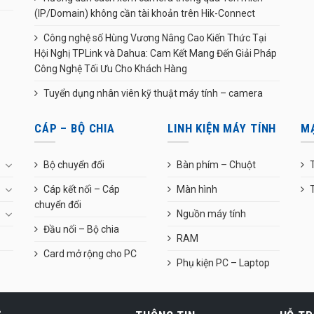
(IP/Domain) không cần tài khoản trên Hik-Connect
Công nghệ số Hùng Vương Nâng Cao Kiến Thức Tại
Hội Nghị TPLink và Dahua: Cam Kết Mang Đến Giải Pháp
Công Nghệ Tối Ưu Cho Khách Hàng
Tuyển dụng nhân viên kỹ thuật máy tính – camera
CÁP – BỘ CHIA
LINH KIỆN MÁY TÍNH
M
Bộ chuyển đổi
Bàn phím – Chuột
T
Cáp kết nối – Cáp
Màn hình
chuyển đổi
Nguồn máy tính
Đầu nối – Bộ chia
RAM
Card mở rộng cho PC
Phụ kiện PC – Laptop