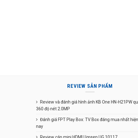
REVIEW SẢN PHẨM
Review và đánh giá hình ảnh KB One HN-H21PW q
360 độ nét 2.0MP
Đánh giá FPT Play Box: TV Box đáng mua nhất hiệ
nay
Review cáp mini HDMI Ugreen UG 10117