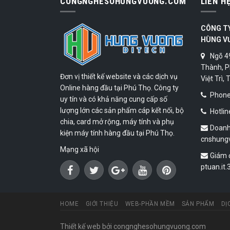
CONGNGHESOHUNGVUONG.COM
LIÊN H
CÔNG T
HÙNG V
Ngõ 4
Thành, P
Đơn vị thiết kế website và các dịch vụ
Việt Trì,
Online hàng đầu tại Phú Thọ. Công ty
Phone:
uy tín và có khả năng cung cấp số
lượng lớn các sản phẩm cáp kết nối, bộ
Hotlin
chia, card mở rộng, máy tính và phụ
Doanh
kiện máy tính hàng đầu tại Phú Thọ.
cnshung
Mạng xã hội
Giám 
ptuan.it
HOME
GIỚI THIỆU
WEB-PHẦN MỀM
SẢN PHẨM
DỊ
Thiết kế web
bởi congnghesohungvuong.com