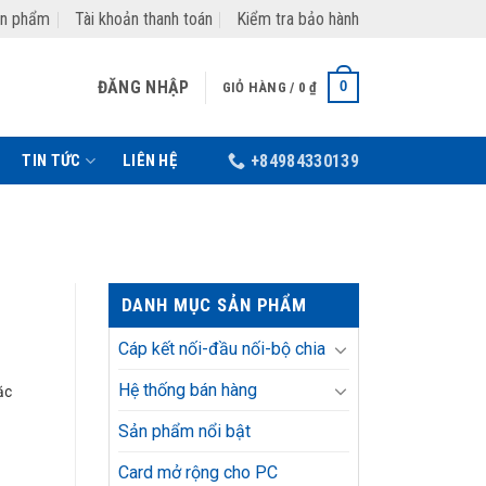
ản phẩm
Tài khoản thanh toán
Kiểm tra bảo hành
ĐĂNG NHẬP
0
GIỎ HÀNG /
0
₫
TIN TỨC
LIÊN HỆ
+84984330139
DANH MỤC SẢN PHẨM
Cáp kết nối-đầu nối-bộ chia
Hệ thống bán hàng
ặc
Sản phẩm nổi bật
Card mở rộng cho PC