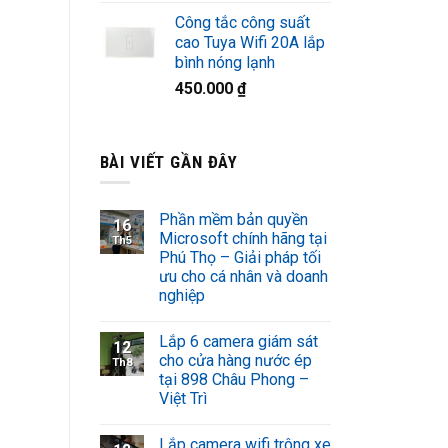
Công tắc công suất
cao Tuya Wifi 20A lắp
bình nóng lạnh
450.000
₫
BÀI VIẾT GẦN ĐÂY
Phần mềm bản quyền
16
Microsoft chính hãng tại
Th5
Phú Thọ – Giải pháp tối
ưu cho cá nhân và doanh
nghiệp
Lắp 6 camera giám sát
12
cho cửa hàng nước ép
Th8
tại 898 Châu Phong –
Việt Trì
Lắp camera wifi trông xe