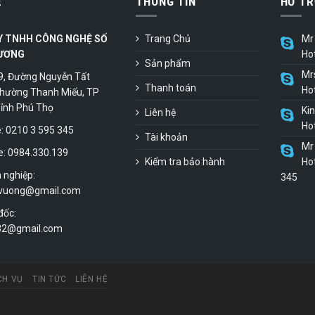
Ệ
THÔNG TIN
HỖ TR
Y TNHH CÔNG NGHỆ SỐ
Trang Chủ
Mr 
ƯƠNG
Ho
Sản phẩm
Mr
9, Đường Nguyễn Tất
Thanh toán
Ho
hường Thanh Miếu, TP
 Tỉnh Phú Thọ
Ki
Liên hệ
Ho
 0210 3 595 345
Tài khoản
Mr 
e: 0984.330.139
Kiểm tra bảo hành
Hot
 nghiệp:
345
vuong@gmail.com
đốc:
.32@gmail.com
CH VỤ
TIN TỨC
LIÊN HỆ