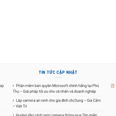
TIN TỨC CẬP NHẬT
uay
Phần mềm bản quyền Microsoft chính hãng tại Phú
Thọ – Giải pháp tối ưu cho cá nhân và doanh nghiệp
n
Lắp camera an ninh cho gia đình chị Dung – Gia Cẩm
– Việt Trì
Hướng dẫn cách xem camera thông qua Tên miền