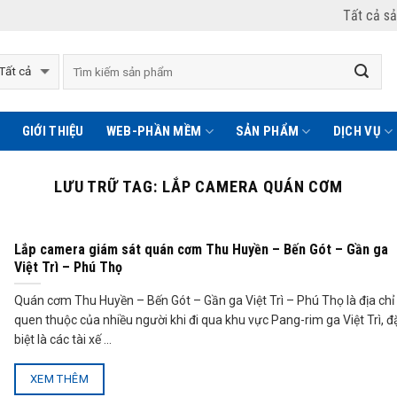
Tất cả s
GIỚI THIỆU
WEB-PHẦN MỀM
SẢN PHẨM
DỊCH VỤ
LƯU TRỮ TAG:
LẮP CAMERA QUÁN CƠM
Lắp camera giám sát quán cơm Thu Huyền – Bến Gót – Gần ga
Việt Trì – Phú Thọ
Quán cơm Thu Huyền – Bến Gót – Gần ga Việt Trì – Phú Thọ là địa chỉ
quen thuộc của nhiều người khi đi qua khu vực Pang-rim ga Việt Trì, đ
biệt là các tài xế ...
XEM THÊM