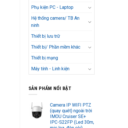
Phụ kiện PC - Laptop
Hệ thống camera/ TB An
ninh
Thiết bị lưu trữ
Thiết bị/ Phần mềm khác
Thiết bị mạng
Máy tính - Linh kiện
SẢN PHẨM NỔI BẬT
Camera IP WIFI PTZ
(quay quét) ngoài trời
IMOU Cruiser SE+
IPC-S22FP (Led 30m,
mic loa, đèn còi)