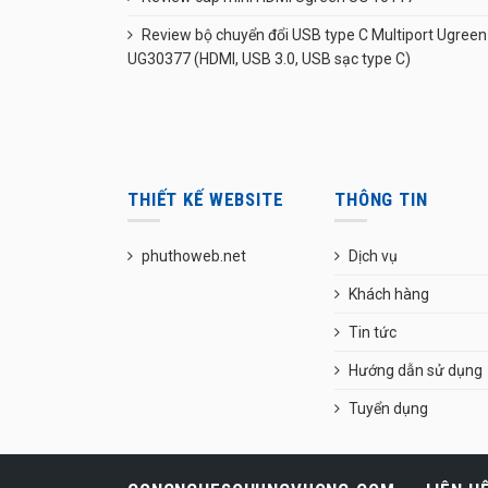
Review bộ chuyển đổi USB type C Multiport Ugreen
UG30377 (HDMI, USB 3.0, USB sạc type C)
THIẾT KẾ WEBSITE
THÔNG TIN
phuthoweb.net
Dịch vụ
Khách hàng
Tin tức
Hướng dẫn sử dụng
Tuyển dụng