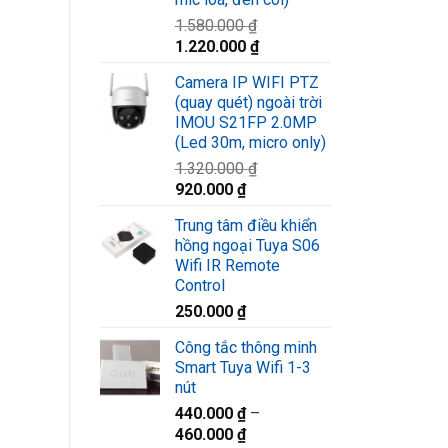
1.580.000
₫
Giá
Giá
1.220.000
₫
gốc
hiện
Camera IP WIFI PTZ
là:
tại
(quay quét) ngoài trời
1.580.000 ₫.
là:
IMOU S21FP 2.0MP
1.220.000 ₫.
(Led 30m, micro only)
1.320.000
₫
Giá
Giá
920.000
₫
gốc
hiện
Trung tâm điều khiển
là:
tại
hồng ngoại Tuya S06
1.320.000 ₫.
là:
Wifi IR Remote
920.000 ₫.
Control
250.000
₫
Công tắc thông minh
Smart Tuya Wifi 1-3
nút
440.000
₫
–
460.000
₫