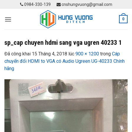
Skip
0984-330-139
cnshungvuong@gmail.com
to
content
0
sp_cap chuyen hdmi sang vga ugren 40233 1
Đã công khai
15 Tháng 4, 2018
lúc
900 × 1200
trong
Cáp
chuyển đổi HDMI to VGA có Audio Ugreen UG-40233 Chính
hãng