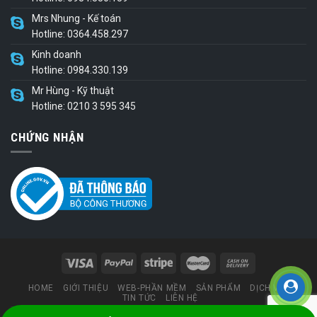
Mrs Nhung - Kế toán
Hotline: 0364.458.297
Kinh doanh
Hotline: 0984.330.139
Mr Hùng - Kỹ thuật
Hotline: 0210 3 595 345
CHỨNG NHẬN
HOME
GIỚI THIỆU
WEB-PHẦN MỀM
SẢN PHẨM
DỊCH VỤ
TIN TỨC
LIÊN HỆ