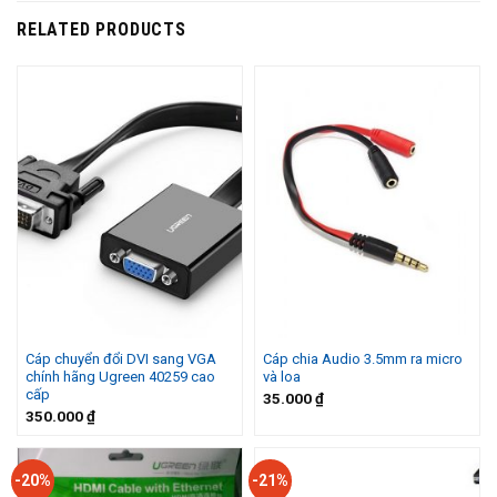
RELATED PRODUCTS
Cáp chuyển đổi DVI sang VGA
Cáp chia Audio 3.5mm ra micro
chính hãng Ugreen 40259 cao
và loa
cấp
35.000
₫
350.000
₫
-20%
-21%