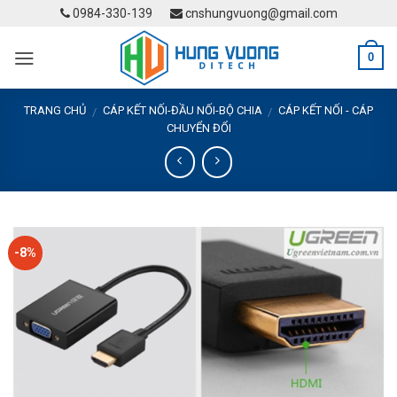
Skip
0984-330-139
cnshungvuong@gmail.com
to
content
0
TRANG CHỦ
CÁP KẾT NỐI-ĐẦU NỐI-BỘ CHIA
CÁP KẾT NỐI - CÁP
/
/
CHUYỂN ĐỔI
-8%