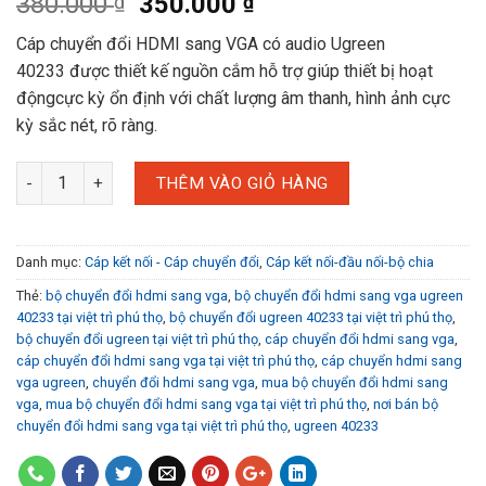
Giá
Giá
380.000
350.000
₫
₫
gốc
hiện
Cáp chuyển đổi HDMI sang VGA có audio Ugreen
là:
tại
40233 được thiết kế nguồn cắm hỗ trợ giúp thiết bị hoạt
380.000 ₫.
là:
độngcực kỳ ổn định với chất lượng âm thanh, hình ảnh cực
350.000 ₫.
kỳ sắc nét, rõ ràng.
THÊM VÀO GIỎ HÀNG
Danh mục:
Cáp kết nối - Cáp chuyển đổi
,
Cáp kết nối-đầu nối-bộ chia
Thẻ:
bộ chuyển đổi hdmi sang vga
,
bộ chuyển đổi hdmi sang vga ugreen
40233 tại việt trì phú thọ
,
bộ chuyển đổi ugreen 40233 tại việt trì phú thọ
,
bộ chuyển đổi ugreen tại việt trì phú thọ
,
cáp chuyển đổi hdmi sang vga
,
cáp chuyển đổi hdmi sang vga tại việt trì phú thọ
,
cáp chuyển hdmi sang
vga ugreen
,
chuyển đổi hdmi sang vga
,
mua bộ chuyển đổi hdmi sang
vga
,
mua bộ chuyển đổi hdmi sang vga tại việt trì phú thọ
,
nơi bán bộ
chuyển đổi hdmi sang vga tại việt trì phú thọ
,
ugreen 40233