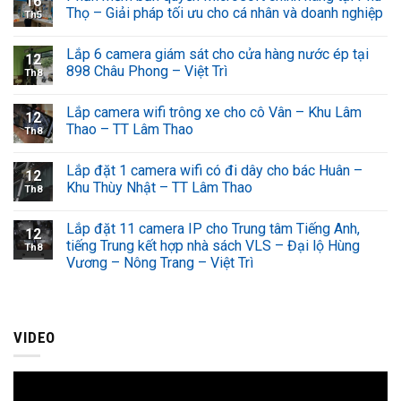
16
Thọ – Giải pháp tối ưu cho cá nhân và doanh nghiệp
Th5
Lắp 6 camera giám sát cho cửa hàng nước ép tại
12
898 Châu Phong – Việt Trì
Th8
Lắp camera wifi trông xe cho cô Vân – Khu Lâm
12
Thao – TT Lâm Thao
Th8
Lắp đặt 1 camera wifi có đi dây cho bác Huân –
12
Khu Thùy Nhật – TT Lâm Thao
Th8
Lắp đặt 11 camera IP cho Trung tâm Tiếng Anh,
12
tiếng Trung kết hợp nhà sách VLS – Đại lộ Hùng
Th8
Vương – Nông Trang – Việt Trì
VIDEO