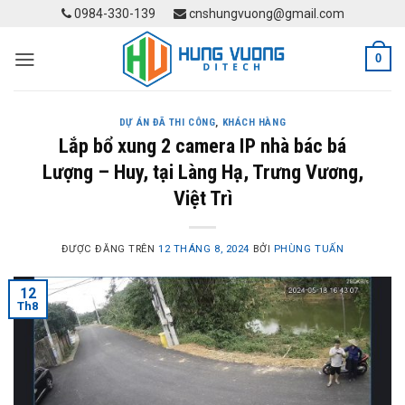
Skip
0984-330-139
cnshungvuong@gmail.com
to
content
0
DỰ ÁN ĐÃ THI CÔNG
,
KHÁCH HÀNG
Lắp bổ xung 2 camera IP nhà bác bá
Lượng – Huy, tại Làng Hạ, Trưng Vương,
Việt Trì
ĐƯỢC ĐĂNG TRÊN
12 THÁNG 8, 2024
BỞI
PHÙNG TUẤN
12
Th8