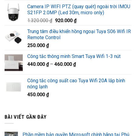
gốc
hiện
Camera IP WIFI PTZ (quay quét) ngoài trời IMOU
là:
tại
S21FP 2.0MP (Led 30m, micro only)
1.580.000 ₫.
là:
Giá
Giá
1.320.000
₫
920.000
₫
1.220.000 ₫.
gốc
hiện
Trung tâm điều khiển hồng ngoại Tuya S06 Wifi IR
là:
tại
Remote Control
1.320.000 ₫.
là:
250.000
₫
920.000 ₫.
Công tắc thông minh Smart Tuya Wifi 1-3 nút
440.000
₫
–
460.000
₫
Công tắc công suất cao Tuya Wifi 20A lắp bình
nóng lạnh
450.000
₫
BÀI VIẾT GẦN ĐÂY
Phần mềm bản quyền Microsoft chính hãng tại Phú