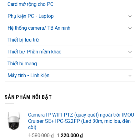
Card mở rộng cho PC
Phụ kiện PC - Laptop
Hệ thống camera/ TB An ninh
Thiết bị lưu trữ
Thiết bị/ Phần mềm khác
Thiết bị mạng
Máy tính - Linh kiện
SẢN PHẨM NỔI BẬT
Camera IP WIFI PTZ (quay quét) ngoài trời IMOU
Cruiser SE+ IPC-S22FP (Led 30m, mic loa, đèn
còi)
Giá
Giá
1.580.000
₫
1.220.000
₫