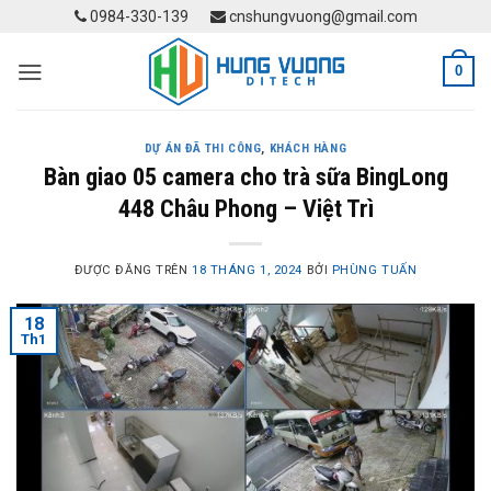
Skip
0984-330-139
cnshungvuong@gmail.com
to
content
0
DỰ ÁN ĐÃ THI CÔNG
,
KHÁCH HÀNG
Bàn giao 05 camera cho trà sữa BingLong
448 Châu Phong – Việt Trì
ĐƯỢC ĐĂNG TRÊN
18 THÁNG 1, 2024
BỞI
PHÙNG TUẤN
18
Th1