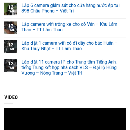
Lắp 6 camera giám sát cho cửa hàng nước ép tại
12
898 Châu Phong – Việt Trì
Th8
Lắp camera wifi trông xe cho cô Vân – Khu Lâm
12
Thao – TT Lâm Thao
Th8
Lắp đặt 1 camera wifi có đi dây cho bác Huân –
12
Khu Thùy Nhật – TT Lâm Thao
Th8
Lắp đặt 11 camera IP cho Trung tâm Tiếng Anh,
12
tiếng Trung kết hợp nhà sách VLS – Đại lộ Hùng
Th8
Vương – Nông Trang – Việt Trì
VIDEO