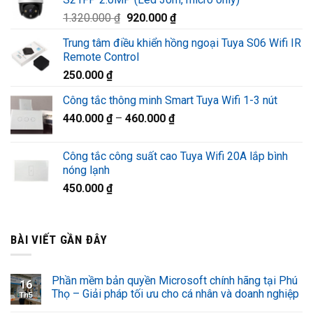
1.580.000 ₫.
là:
Giá
Giá
1.320.000
₫
920.000
₫
1.220.000 ₫.
gốc
hiện
Trung tâm điều khiển hồng ngoại Tuya S06 Wifi IR
là:
tại
Remote Control
1.320.000 ₫.
là:
250.000
₫
920.000 ₫.
Công tắc thông minh Smart Tuya Wifi 1-3 nút
440.000
₫
–
460.000
₫
Công tắc công suất cao Tuya Wifi 20A lắp bình
nóng lạnh
450.000
₫
BÀI VIẾT GẦN ĐÂY
Phần mềm bản quyền Microsoft chính hãng tại Phú
16
Thọ – Giải pháp tối ưu cho cá nhân và doanh nghiệp
Th5