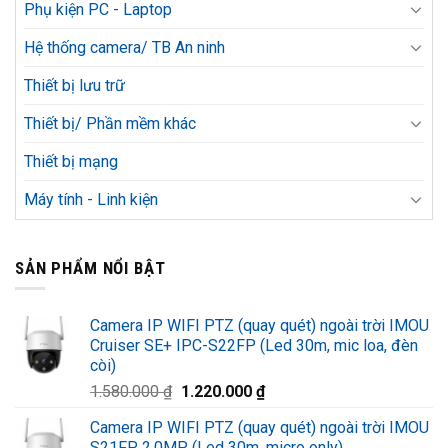
Phụ kiện PC - Laptop
Hệ thống camera/ TB An ninh
Thiết bị lưu trữ
Thiết bị/ Phần mềm khác
Thiết bị mạng
Máy tính - Linh kiện
SẢN PHẨM NỔI BẬT
Camera IP WIFI PTZ (quay quét) ngoài trời IMOU
Cruiser SE+ IPC-S22FP (Led 30m, mic loa, đèn
còi)
Giá
Giá
1.580.000
₫
1.220.000
₫
gốc
hiện
Camera IP WIFI PTZ (quay quét) ngoài trời IMOU
là:
tại
S21FP 2.0MP (Led 30m, micro only)