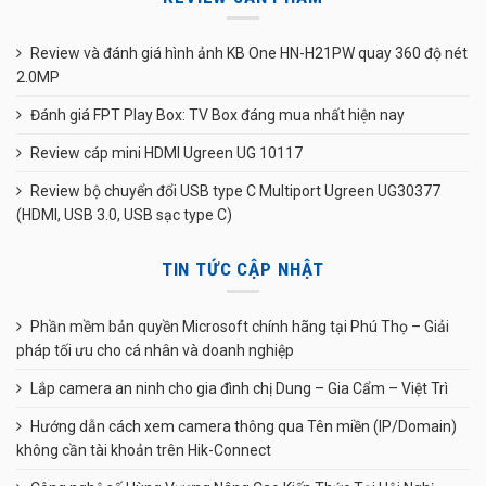
Review và đánh giá hình ảnh KB One HN-H21PW quay 360 độ nét
2.0MP
Đánh giá FPT Play Box: TV Box đáng mua nhất hiện nay
Review cáp mini HDMI Ugreen UG 10117
Review bộ chuyển đổi USB type C Multiport Ugreen UG30377
(HDMI, USB 3.0, USB sạc type C)
TIN TỨC CẬP NHẬT
Phần mềm bản quyền Microsoft chính hãng tại Phú Thọ – Giải
pháp tối ưu cho cá nhân và doanh nghiệp
Lắp camera an ninh cho gia đình chị Dung – Gia Cẩm – Việt Trì
Hướng dẫn cách xem camera thông qua Tên miền (IP/Domain)
không cần tài khoản trên Hik-Connect