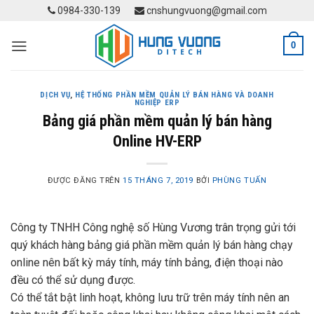
Skip
0984-330-139
cnshungvuong@gmail.com
to
content
0
DỊCH VỤ
,
HỆ THỐNG PHẦN MỀM QUẢN LÝ BÁN HÀNG VÀ DOANH
NGHIỆP ERP
Bảng giá phần mềm quản lý bán hàng
Online HV-ERP
ĐƯỢC ĐĂNG TRÊN
15 THÁNG 7, 2019
BỞI
PHÙNG TUẤN
Công ty TNHH Công nghệ số Hùng Vương trân trọng gửi tới
quý khách hàng bảng giá phần mềm quản lý bán hàng chạy
online nên bất kỳ máy tính, máy tính bảng, điện thoại nào
đều có thể sử dụng được.
Có thể tắt bật linh hoạt, không lưu trữ trên máy tính nên an