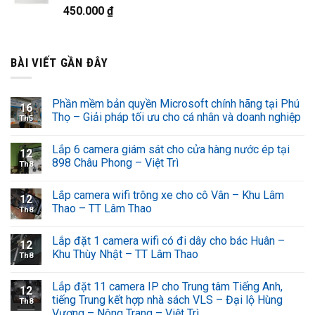
450.000
₫
BÀI VIẾT GẦN ĐÂY
Phần mềm bản quyền Microsoft chính hãng tại Phú
16
Thọ – Giải pháp tối ưu cho cá nhân và doanh nghiệp
Th5
Lắp 6 camera giám sát cho cửa hàng nước ép tại
12
898 Châu Phong – Việt Trì
Th8
Lắp camera wifi trông xe cho cô Vân – Khu Lâm
12
Thao – TT Lâm Thao
Th8
Lắp đặt 1 camera wifi có đi dây cho bác Huân –
12
Khu Thùy Nhật – TT Lâm Thao
Th8
Lắp đặt 11 camera IP cho Trung tâm Tiếng Anh,
12
tiếng Trung kết hợp nhà sách VLS – Đại lộ Hùng
Th8
Vương – Nông Trang – Việt Trì