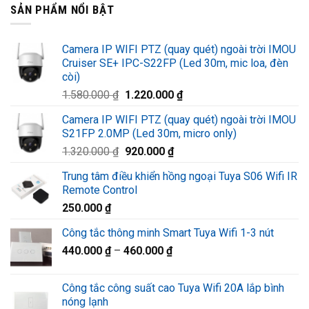
SẢN PHẨM NỔI BẬT
Camera IP WIFI PTZ (quay quét) ngoài trời IMOU
Cruiser SE+ IPC-S22FP (Led 30m, mic loa, đèn
còi)
Giá
Giá
1.580.000
₫
1.220.000
₫
gốc
hiện
Camera IP WIFI PTZ (quay quét) ngoài trời IMOU
là:
tại
S21FP 2.0MP (Led 30m, micro only)
1.580.000 ₫.
là:
Giá
Giá
1.320.000
₫
920.000
₫
1.220.000 ₫.
gốc
hiện
Trung tâm điều khiển hồng ngoại Tuya S06 Wifi IR
là:
tại
Remote Control
1.320.000 ₫.
là:
250.000
₫
920.000 ₫.
Công tắc thông minh Smart Tuya Wifi 1-3 nút
440.000
₫
–
460.000
₫
Công tắc công suất cao Tuya Wifi 20A lắp bình
nóng lạnh