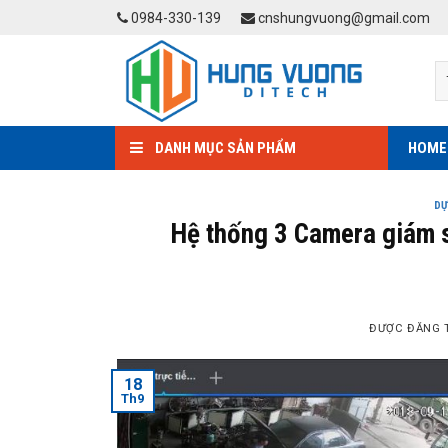
Skip
0984-330-139
cnshungvuong@gmail.com
to
content
DANH MỤC SẢN PHẨM
HOME
DỰ
Hệ thống 3 Camera giám 
ĐƯỢC ĐĂNG 
18
Th9