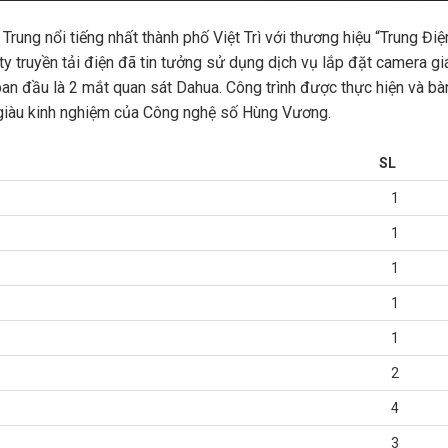
ng nổi tiếng nhất thành phố Việt Trì với thương hiệu “Trung Điện
 truyền tải điện đã tin tưởng sử dụng dịch vụ lắp đặt camera g
n đầu là 2 mắt quan sát Dahua. Công trình được thực hiện và bà
n giàu kinh nghiệm của Công nghệ số Hùng Vương.
SL
1
1
1
1
1
2
4
3