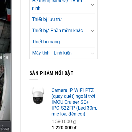
Hệ thống camera/ TB An
ninh
Thiết bị lưu trữ
Thiết bị/ Phần mềm khác
Thiết bị mạng
Máy tính - Linh kiện
SẢN PHẨM NỔI BẬT
Camera IP WIFI PTZ
(quay quét) ngoài trời
IMOU Cruiser SE+
IPC-S22FP (Led 30m,
mic loa, đèn còi)
1.580.000
₫
Giá
Giá
1.220.000
₫