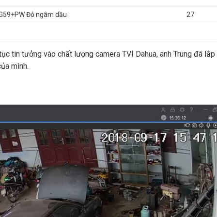
RG59+PW Đỏ ngâm dầu
27
ục tin tưởng vào chất lượng camera TVI Dahua, anh Trung đã lắp
ủa mình.