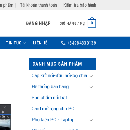
ản phẩm
Tài khoản thanh toán
Kiểm tra bảo hành
ĐĂNG NHẬP
0
GIỎ HÀNG /
0
₫
TIN TỨC
LIÊN HỆ
+84984330139
DANH MỤC SẢN PHẨM
Cáp kết nối-đầu nối-bộ chia
Hệ thống bán hàng
Sản phẩm nổi bật
Card mở rộng cho PC
Phụ kiện PC - Laptop