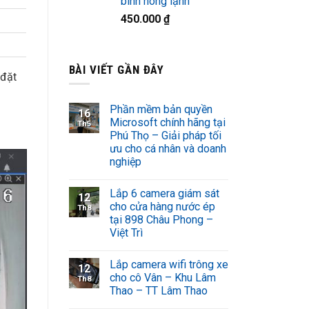
bình nóng lạnh
450.000
₫
BÀI VIẾT GẦN ĐÂY
 đặt
Phần mềm bản quyền
16
Microsoft chính hãng tại
Th5
Phú Thọ – Giải pháp tối
ưu cho cá nhân và doanh
nghiệp
Lắp 6 camera giám sát
12
cho cửa hàng nước ép
Th8
tại 898 Châu Phong –
Việt Trì
Lắp camera wifi trông xe
12
cho cô Vân – Khu Lâm
Th8
Thao – TT Lâm Thao