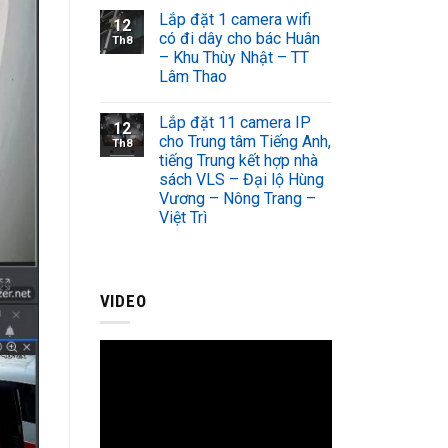
Lắp đặt 1 camera wifi
12
có đi dây cho bác Huân
Th8
– Khu Thùy Nhật – TT
Lâm Thao
Lắp đặt 11 camera IP
12
cho Trung tâm Tiếng Anh,
Th8
tiếng Trung kết hợp nhà
sách VLS – Đại lộ Hùng
Vương – Nông Trang –
Việt Trì
VIDEO