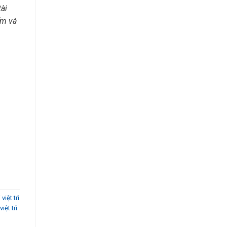
ài
ẩm và
việt trì
iệt trì