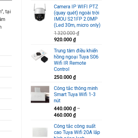
gốc
hiện
Camera IP WIFI PTZ
là:
tại
”, tại
(quay quét) ngoài trời
1.580.000 ₫.
là:
IMOU S21FP 2.0MP
iám
1.220.000 ₫.
(Led 30m, micro only)
n
1.320.000
₫
Giá
Giá
920.000
₫
gốc
hiện
Trung tâm điều khiển
là:
tại
hồng ngoại Tuya S06
1.320.000 ₫.
là:
Wifi IR Remote
920.000 ₫.
Control
250.000
₫
Công tắc thông minh
Smart Tuya Wifi 1-3
nút
440.000
₫
–
460.000
₫
Công tắc công suất
cao Tuya Wifi 20A lắp