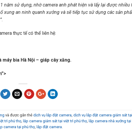
 1 năm sử dụng, nhờ camera anh phát hiện và lấy lại được nhiều t
t bổ xung an ninh quanh xưởng và sẽ tiếp tục sử dụng các sản ph
”
.
era thực tế có thể liên hệ:
à máy bia Hà Nội – giáp cây xăng.
n”>
àng
và được gắn thẻ
dịch vụ lắp đặt camera
,
dịch vụ lắp đặt camera giám sát tại 
ệt trì phú thọ
,
lắp camera giám sát tại việt trì phú thọ
,
lắp camera nhà xưởng tại v
ắp camera tại phú thọ
,
lắp đặt camera
.