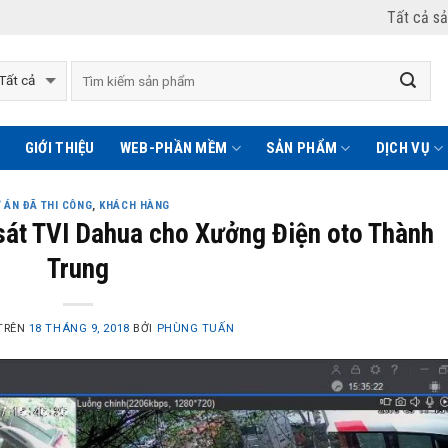
Tất cả s
GIỚI THIỆU
WEB-PHẦN MỀM
SẢN PHẨM
DỊCH VỤ
 ÁN ĐÃ THI CÔNG
,
KHÁCH HÀNG
sát TVI Dahua cho Xưởng Điện oto Thành
Trung
TRÊN
18 THÁNG 9, 2018
BỞI
PHÙNG TUẤN