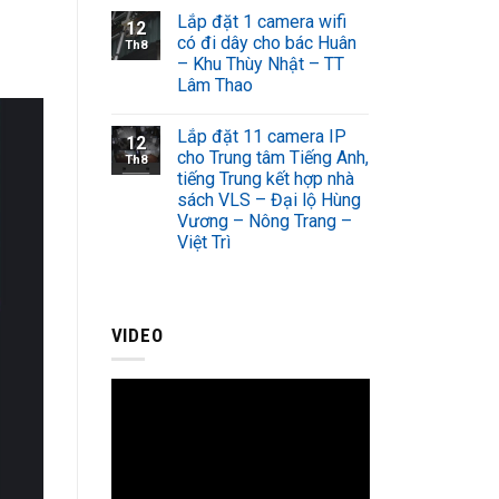
Lắp đặt 1 camera wifi
12
có đi dây cho bác Huân
Th8
– Khu Thùy Nhật – TT
Lâm Thao
Lắp đặt 11 camera IP
12
cho Trung tâm Tiếng Anh,
Th8
tiếng Trung kết hợp nhà
sách VLS – Đại lộ Hùng
Vương – Nông Trang –
Việt Trì
VIDEO