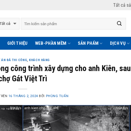
Tất cả s
GIỚI THIỆU
WEB-PHẦN MỀM
SẢN PHẨM
DỊCH VỤ
 ÁN ĐÃ THI CÔNG
,
KHÁCH HÀNG
ng công trình xây dựng cho anh Kiên, sau
chợ Gát Việt Trì
TRÊN
16 THÁNG 2, 2024
BỞI
PHÙNG TUẤN