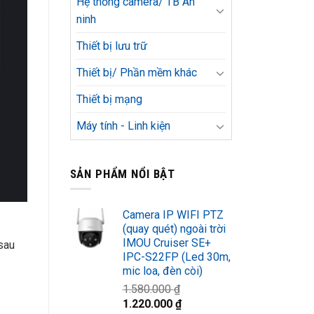
Hệ thống camera/ TB An
ninh
Thiết bị lưu trữ
Thiết bị/ Phần mềm khác
Thiết bị mạng
Máy tính - Linh kiện
SẢN PHẨM NỔI BẬT
Camera IP WIFI PTZ
(quay quét) ngoài trời
IMOU Cruiser SE+
sau
IPC-S22FP (Led 30m,
mic loa, đèn còi)
1.580.000
₫
Giá
Giá
1.220.000
₫