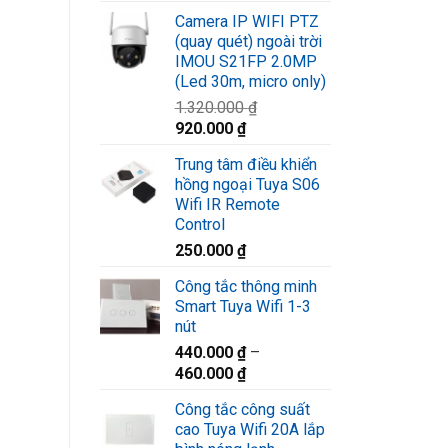
gốc
hiện
Camera IP WIFI PTZ
là:
tại
(quay quét) ngoài trời
1.580.000 ₫.
là:
IMOU S21FP 2.0MP
1.220.000 ₫.
(Led 30m, micro only)
1.320.000
₫
Giá
Giá
920.000
₫
gốc
hiện
Trung tâm điều khiển
là:
tại
hồng ngoại Tuya S06
1.320.000 ₫.
là:
Wifi IR Remote
920.000 ₫.
Control
250.000
₫
Công tắc thông minh
Smart Tuya Wifi 1-3
nút
440.000
₫
–
460.000
₫
Công tắc công suất
cao Tuya Wifi 20A lắp