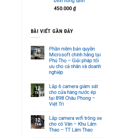
bình nóng lạnh
450.000
₫
BÀI VIẾT GẦN ĐÂY
Phần mềm bản quyền
16
Microsoft chính hãng tại
Th5
Phú Thọ – Giải pháp tối
ưu cho cá nhân và doanh
nghiệp
Lắp 6 camera giám sát
12
cho cửa hàng nước ép
Th8
tại 898 Châu Phong –
Việt Trì
Lắp camera wifi trông xe
12
cho cô Vân – Khu Lâm
Th8
Thao – TT Lâm Thao