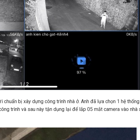
rì chuẩn bị xây dựng công trình nhà ở. Anh đã lựa chọn 1 hệ thống
ông trình và sau này tận dụng lại để lắp 05 mắt camera vào nhà 