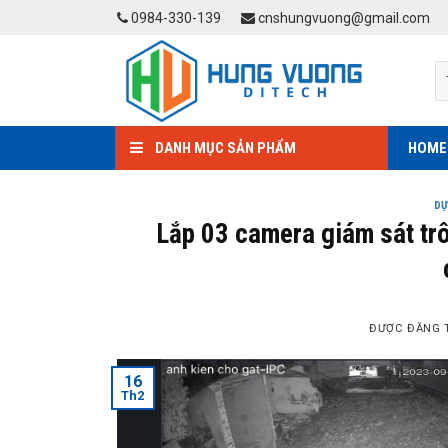
Skip
0984-330-139
cnshungvuong@gmail.com
to
content
DANH MỤC SẢN PHẨM
HOME
DỰ
Lắp 03 camera giám sát trô
ĐƯỢC ĐĂNG 
16
Th2