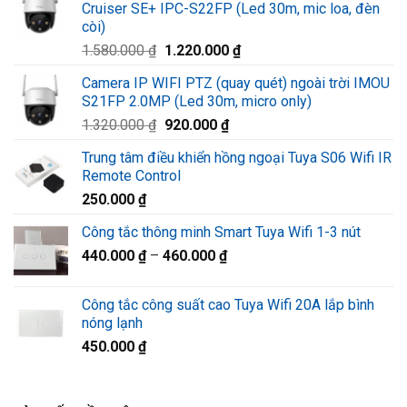
Cruiser SE+ IPC-S22FP (Led 30m, mic loa, đèn
còi)
Giá
Giá
1.580.000
₫
1.220.000
₫
gốc
hiện
Camera IP WIFI PTZ (quay quét) ngoài trời IMOU
là:
tại
S21FP 2.0MP (Led 30m, micro only)
1.580.000 ₫.
là:
Giá
Giá
1.320.000
₫
920.000
₫
1.220.000 ₫.
gốc
hiện
Trung tâm điều khiển hồng ngoại Tuya S06 Wifi IR
là:
tại
Remote Control
1.320.000 ₫.
là:
250.000
₫
920.000 ₫.
Công tắc thông minh Smart Tuya Wifi 1-3 nút
440.000
₫
–
460.000
₫
Công tắc công suất cao Tuya Wifi 20A lắp bình
nóng lạnh
450.000
₫