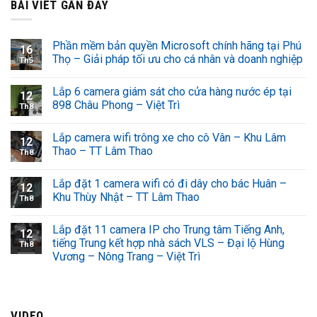
BÀI VIẾT GẦN ĐÂY
Phần mềm bản quyền Microsoft chính hãng tại Phú
16
Thọ – Giải pháp tối ưu cho cá nhân và doanh nghiệp
Th5
Lắp 6 camera giám sát cho cửa hàng nước ép tại
12
898 Châu Phong – Việt Trì
Th8
Lắp camera wifi trông xe cho cô Vân – Khu Lâm
12
Thao – TT Lâm Thao
Th8
Lắp đặt 1 camera wifi có đi dây cho bác Huân –
12
Khu Thùy Nhật – TT Lâm Thao
Th8
Lắp đặt 11 camera IP cho Trung tâm Tiếng Anh,
12
tiếng Trung kết hợp nhà sách VLS – Đại lộ Hùng
Th8
Vương – Nông Trang – Việt Trì
VIDEO