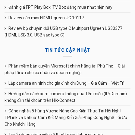
Đánh giá FPT Play Box: TV Box đáng mua nhất hiện nay
Review cáp mini HDMI Ugreen UG 10117
Review bộ chuyển đổi USB type C Multiport Ugreen UG30377
(HDMI, USB 3.0, USB sạc type C)
TIN TỨC CẬP NHẬT
Phần mềm bản quyền Microsoft chính hãng tại Phú Thọ – Giải
pháp tối ưu cho cá nhân và doanh nghiệp
Lắp camera an ninh cho gia đình chị Dung – Gia Cẩm – Việt Trì
Hướng dẫn cách xem camera thông qua Tên miền (IP/Domain)
không cần tài khoản trên Hik-Connect
Công nghệ số Hùng Vương Nâng Cao Kiến Thức Tại Hội Nghị
TPLink và Dahua: Cam Kết Mang Đến Giải Pháp Công Nghệ Tối Ưu
Cho Khách Hàng
Tuyển dụng nhân viên kỹ thuật máy tính – camera