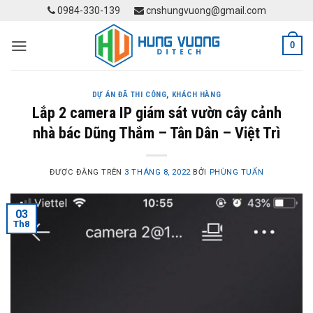
Skip
0984-330-139
cnshungvuong@gmail.com
to
content
0
DỰ ÁN ĐÃ THI CÔNG
,
KHÁCH HÀNG
Lắp 2 camera IP giám sát vườn cây cảnh
nhà bác Dũng Thắm – Tân Dân – Việt Trì
ĐƯỢC ĐĂNG TRÊN
3 THÁNG 8, 2022
BỞI
PHÙNG TUẤN
03
Th8