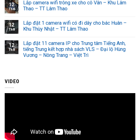
Lắp camera wifi trông xe cho cô Vân – Khu Lâm
12
Thao – TT Lâm Thao
Th8
Lắp đặt 1 camera wifi có đi dây cho bác Huân –
12
Khu Thùy Nhật – TT Lâm Thao
Th8
Lắp đặt 11 camera IP cho Trung tâm Tiếng Anh,
12
tiếng Trung kết hợp nhà sách VLS – Đại lộ Hùng
Th8
Vương – Nông Trang – Việt Trì
VIDEO