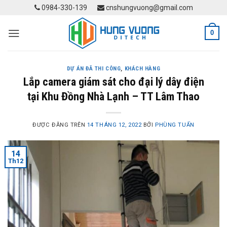
Skip
0984-330-139
cnshungvuong@gmail.com
to
content
0
DỰ ÁN ĐÃ THI CÔNG
,
KHÁCH HÀNG
Lắp camera giám sát cho đại lý dây điện
tại Khu Đồng Nhà Lạnh – TT Lâm Thao
ĐƯỢC ĐĂNG TRÊN
14 THÁNG 12, 2022
BỞI
PHÙNG TUẤN
14
Th12