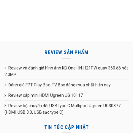
REVIEW SẢN PHẨM
Review và đánh giá hình ảnh KB One HN-H21PW quay 360 độ nét
2.0MP
Đánh giá FPT Play Box: TV Box đáng mua nhất hiện nay
Review cáp mini HDMI Ugreen UG 10117
Review bộ chuyển đổi USB type C Multiport Ugreen UG30377
(HDMI, USB 3.0, USB sạc type C)
TIN TỨC CẬP NHẬT