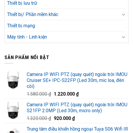
Thiết bị lưu trữ
Thiết bị/ Phần mềm khác
Thiết bị mạng
Máy tính - Linh kiện
SẢN PHẨM NỔI BẬT
Camera IP WIFI PTZ (quay quét) ngoài trời IMOU
Cruiser SE+ IPC-S22FP (Led 30m, mic loa, đèn
còi)
Giá
Giá
1.580.000
₫
1.220.000
₫
gốc
hiện
Camera IP WIFI PTZ (quay quét) ngoài trời IMOU
là:
tại
S21FP 2.0MP (Led 30m, micro only)
1.580.000 ₫.
là:
Giá
Giá
1.320.000
₫
920.000
₫
1.220.000 ₫.
gốc
hiện
Trung tâm điều khiển hồng ngoại Tuya S06 Wifi IR
là:
tại