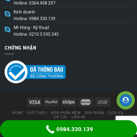
Hotline: 0364.458.297
Kinh doanh
Hotline: 0984.330.139
Mr Hùng - Kỹ thuật
Hotline: 0210 3 595 345
CHỨNG NHẬN
HOME
GIỚI THIỆU
WEB-PHẦN MỀM
SẢN PHẨM
DỊCH VỤ
TIN TỨC
LIÊN HỆ
0984.330.139
Thiết kế web
bởi congnghesohungvuong.com