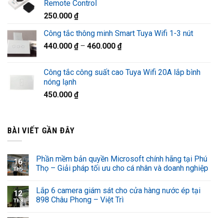
Remote Control
1.320.000 ₫.
là:
250.000
₫
920.000 ₫.
Công tắc thông minh Smart Tuya Wifi 1-3 nút
440.000
₫
–
460.000
₫
Công tắc công suất cao Tuya Wifi 20A lắp bình
nóng lạnh
450.000
₫
BÀI VIẾT GẦN ĐÂY
Phần mềm bản quyền Microsoft chính hãng tại Phú
16
Thọ – Giải pháp tối ưu cho cá nhân và doanh nghiệp
Th5
Lắp 6 camera giám sát cho cửa hàng nước ép tại
12
898 Châu Phong – Việt Trì
Th8