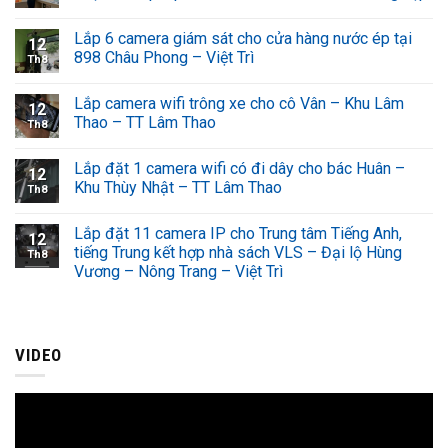
Lắp 6 camera giám sát cho cửa hàng nước ép tại
12
898 Châu Phong – Việt Trì
Th8
Lắp camera wifi trông xe cho cô Vân – Khu Lâm
12
Thao – TT Lâm Thao
Th8
Lắp đặt 1 camera wifi có đi dây cho bác Huân –
12
Khu Thùy Nhật – TT Lâm Thao
Th8
Lắp đặt 11 camera IP cho Trung tâm Tiếng Anh,
12
tiếng Trung kết hợp nhà sách VLS – Đại lộ Hùng
Th8
Vương – Nông Trang – Việt Trì
VIDEO