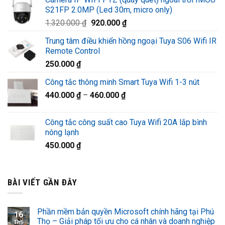
là:
tại
S21FP 2.0MP (Led 30m, micro only)
1.580.000 ₫.
là:
Giá
Giá
1.320.000
₫
920.000
₫
1.220.000 ₫.
gốc
hiện
Trung tâm điều khiển hồng ngoại Tuya S06 Wifi IR
là:
tại
Remote Control
1.320.000 ₫.
là:
250.000
₫
920.000 ₫.
Công tắc thông minh Smart Tuya Wifi 1-3 nút
440.000
₫
–
460.000
₫
Công tắc công suất cao Tuya Wifi 20A lắp bình
nóng lạnh
450.000
₫
BÀI VIẾT GẦN ĐÂY
Phần mềm bản quyền Microsoft chính hãng tại Phú
16
Thọ – Giải pháp tối ưu cho cá nhân và doanh nghiệp
Th5