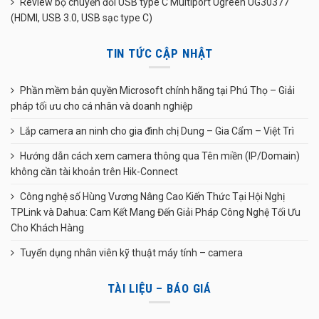
Review bộ chuyển đổi USB type C Multiport Ugreen UG30377
(HDMI, USB 3.0, USB sạc type C)
TIN TỨC CẬP NHẬT
Phần mềm bản quyền Microsoft chính hãng tại Phú Thọ – Giải
pháp tối ưu cho cá nhân và doanh nghiệp
Lắp camera an ninh cho gia đình chị Dung – Gia Cẩm – Việt Trì
Hướng dẫn cách xem camera thông qua Tên miền (IP/Domain)
không cần tài khoản trên Hik-Connect
Công nghệ số Hùng Vương Nâng Cao Kiến Thức Tại Hội Nghị
TPLink và Dahua: Cam Kết Mang Đến Giải Pháp Công Nghệ Tối Ưu
Cho Khách Hàng
Tuyển dụng nhân viên kỹ thuật máy tính – camera
TÀI LIỆU – BÁO GIÁ