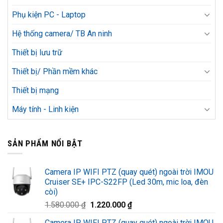
Phụ kiện PC - Laptop
Hệ thống camera/ TB An ninh
Thiết bị lưu trữ
Thiết bị/ Phần mềm khác
Thiết bị mạng
Máy tính - Linh kiện
SẢN PHẨM NỔI BẬT
Camera IP WIFI PTZ (quay quét) ngoài trời IMOU
Cruiser SE+ IPC-S22FP (Led 30m, mic loa, đèn
còi)
Giá
Giá
1.580.000
₫
1.220.000
₫
gốc
hiện
Camera IP WIFI PTZ (quay quét) ngoài trời IMOU