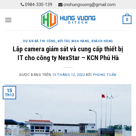
Skip
0984-330-139
cnshungvuong@gmail.com
to
content
0
DỰ ÁN ĐÃ THI CÔNG
,
ĐỐI TÁC MUA HÀNG
,
KHÁCH HÀNG
Lắp camera giám sát và cung cấp thiết bị
IT cho công ty NexStar – KCN Phú Hà
ĐƯỢC ĐĂNG TRÊN
15 THÁNG 12, 2022
BỞI
PHÙNG TUẤN
15
Th12