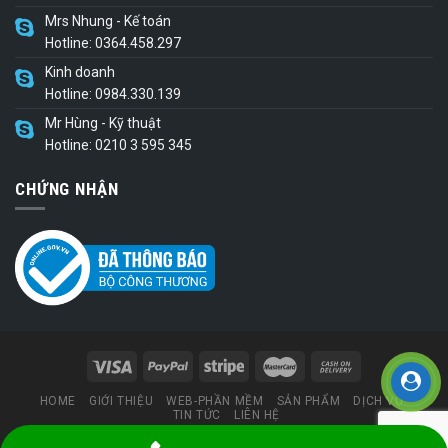
Mrs Nhung - Kế toán
Hotline: 0364.458.297
Kinh doanh
Hotline: 0984.330.139
Mr Hùng - Kỹ thuật
Hotline: 0210 3 595 345
CHỨNG NHẬN
HOME
GIỚI THIỆU
WEB-PHẦN MỀM
SẢN PHẨM
DỊCH VỤ
TIN TỨC
LIÊN HỆ