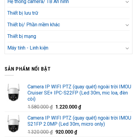
Hệ thống camera/ TB An ninh
Thiết bị lưu trữ
Thiết bị/ Phần mềm khác
Thiết bị mạng
Máy tính - Linh kiện
SẢN PHẨM NỔI BẬT
Camera IP WIFI PTZ (quay quét) ngoài trời IMOU
Cruiser SE+ IPC-S22FP (Led 30m, mic loa, đèn
còi)
Giá
Giá
1.580.000
₫
1.220.000
₫
gốc
hiện
Camera IP WIFI PTZ (quay quét) ngoài trời IMOU
là:
tại
S21FP 2.0MP (Led 30m, micro only)
1.580.000 ₫.
là:
Giá
Giá
1.320.000
₫
920.000
₫
1.220.000 ₫.