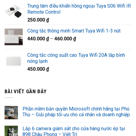
gốc
hiện
Trung tâm điều khiển hồng ngoại Tuya S06 Wifi IR
là:
tại
Remote Control
1.320.000 ₫.
là:
250.000
₫
920.000 ₫.
Công tắc thông minh Smart Tuya Wifi 1-3 nút
440.000
₫
–
460.000
₫
Công tắc công suất cao Tuya Wifi 20A lắp bình
nóng lạnh
450.000
₫
BÀI VIẾT GẦN ĐÂY
Phần mềm bản quyền Microsoft chính hãng tại Phú
16
Thọ – Giải pháp tối ưu cho cá nhân và doanh nghiệp
Th5
Lắp 6 camera giám sát cho cửa hàng nước ép tại
12
898 Châu Phong – Việt Trì
Th8