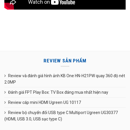
REVIEW SẢN PHẨM
Review và đánh giá hình ảnh KB One HN-H21PW quay 360 độ nét
2.0MP
Đánh giá FPT Play Box: TV Box đáng mua nhất hiện nay
Review cáp mini HDMI Ugreen UG 10117
Review bộ chuyển đổi USB type C Multiport Ugreen UG30377
(HDMI, USB 3.0, USB sạc type C)