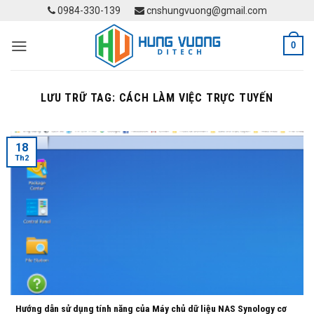
Skip
0984-330-139
cnshungvuong@gmail.com
to
content
0
LƯU TRỮ TAG:
CÁCH LÀM VIỆC TRỰC TUYẾN
18
Th2
Hướng dẫn sử dụng tính năng của Máy chủ dữ liệu NAS Synology cơ