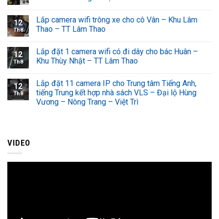
Lắp camera wifi trông xe cho cô Vân – Khu Lâm
12
Thao – TT Lâm Thao
Th8
Lắp đặt 1 camera wifi có đi dây cho bác Huân –
12
Khu Thùy Nhật – TT Lâm Thao
Th8
Lắp đặt 11 camera IP cho Trung tâm Tiếng Anh,
12
tiếng Trung kết hợp nhà sách VLS – Đại lộ Hùng
Th8
Vương – Nông Trang – Việt Trì
VIDEO