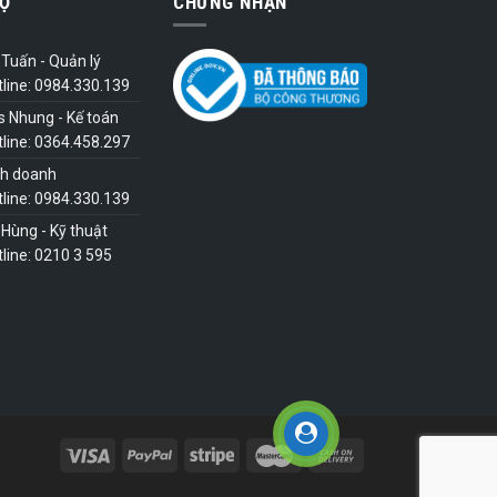
Ợ
CHỨNG NHẬN
Tuấn - Quản lý
tline: 0984.330.139
s Nhung - Kế toán
tline: 0364.458.297
nh doanh
tline: 0984.330.139
Hùng - Kỹ thuật
line: 0210 3 595