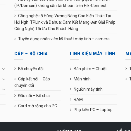
(IP/Domain) không cần tài khoản trên Hik-Connect
Công nghệ số Hùng Vương Nâng Cao Kiến Thức Tại
Hội Nghị TPLink và Dahua: Cam Kết Mang Đến Giải Pháp
Công Nghệ Tối Ưu Cho Khách Hàng
Tuyển dụng nhân viên kỹ thuật máy tính – camera
CÁP – BỘ CHIA
LINH KIỆN MÁY TÍNH
M
Bộ chuyển đổi
Bàn phím – Chuột
T
Cáp kết nối – Cáp
Màn hình
chuyển đổi
Nguồn máy tính
Đầu nối – Bộ chia
RAM
Card mở rộng cho PC
Phụ kiện PC – Laptop