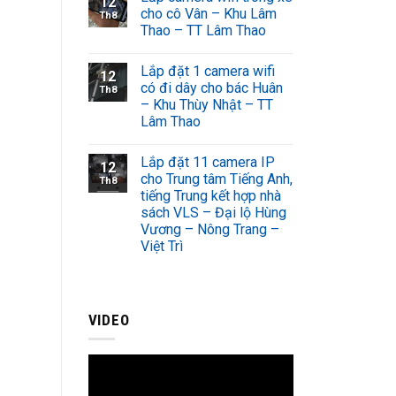
12
cho cô Vân – Khu Lâm
Th8
Thao – TT Lâm Thao
Lắp đặt 1 camera wifi
12
có đi dây cho bác Huân
Th8
– Khu Thùy Nhật – TT
Lâm Thao
Lắp đặt 11 camera IP
12
cho Trung tâm Tiếng Anh,
Th8
tiếng Trung kết hợp nhà
sách VLS – Đại lộ Hùng
Vương – Nông Trang –
Việt Trì
VIDEO