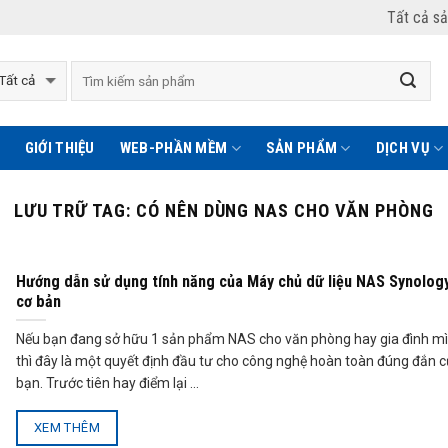
Tất cả s
GIỚI THIỆU
WEB-PHẦN MỀM
SẢN PHẨM
DỊCH VỤ
LƯU TRỮ TAG:
CÓ NÊN DÙNG NAS CHO VĂN PHÒNG
Hướng dẫn sử dụng tính năng của Máy chủ dữ liệu NAS Synolog
cơ bản
Nếu bạn đang sở hữu 1 sản phẩm NAS cho văn phòng hay gia đình m
thì đây là một quyết định đầu tư cho công nghệ hoàn toàn đúng đắn 
bạn. Trước tiên hay điểm lại ...
XEM THÊM