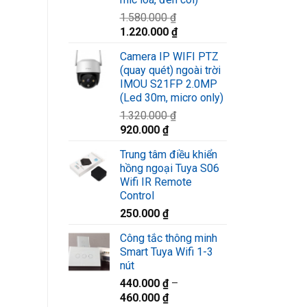
1.580.000
₫
Giá
Giá
1.220.000
₫
gốc
hiện
Camera IP WIFI PTZ
là:
tại
(quay quét) ngoài trời
1.580.000 ₫.
là:
IMOU S21FP 2.0MP
1.220.000 ₫.
(Led 30m, micro only)
1.320.000
₫
Giá
Giá
920.000
₫
gốc
hiện
Trung tâm điều khiển
là:
tại
hồng ngoại Tuya S06
1.320.000 ₫.
là:
Wifi IR Remote
920.000 ₫.
Control
250.000
₫
Công tắc thông minh
Smart Tuya Wifi 1-3
nút
440.000
₫
–
460.000
₫