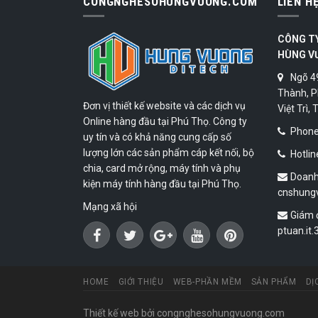
CONGNGHESOHUNGVUONG.COM
LIÊN H
CÔNG T
HÙNG V
Ngõ 4
Thành, P
Đơn vị thiết kế website và các dịch vụ
Việt Trì,
Online hàng đầu tại Phú Thọ. Công ty
Phone:
uy tín và có khả năng cung cấp số
lượng lớn các sản phẩm cáp kết nối, bộ
Hotlin
chia, card mở rộng, máy tính và phụ
Doanh
kiện máy tính hàng đầu tại Phú Thọ.
cnshung
Mạng xã hội
Giám 
ptuan.it
HOME
GIỚI THIỆU
WEB-PHẦN MỀM
SẢN PHẨM
DỊ
Thiết kế web
bởi congnghesohungvuong.com