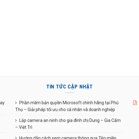
TIN TỨC CẬP NHẬT
uay
Phần mềm bản quyền Microsoft chính hãng tại Phú
Thọ – Giải pháp tối ưu cho cá nhân và doanh nghiệp
n
Lắp camera an ninh cho gia đình chị Dung – Gia Cẩm
– Việt Trì
Hướng dẫn cách xem camera thông qua Tên miền