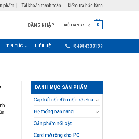
ản phẩm
Tài khoản thanh toán
Kiểm tra bảo hành
ĐĂNG NHẬP
0
GIỎ HÀNG /
0
₫
TIN TỨC
LIÊN HỆ
+84984330139
DANH MỤC SẢN PHẨM
y
Cáp kết nối-đầu nối-bộ chia
ình
Hệ thống bán hàng
của
Sản phẩm nổi bật
Card mở rộng cho PC