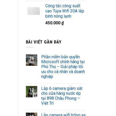
Công tắc công suất
cao Tuya Wifi 20A lắp
bình nóng lạnh
450.000
₫
BÀI VIẾT GẦN ĐÂY
Phần mềm bản quyền
16
Microsoft chính hãng tại
Th5
Phú Thọ – Giải pháp tối
ưu cho cá nhân và doanh
nghiệp
Lắp 6 camera giám sát
12
cho cửa hàng nước ép
Th8
tại 898 Châu Phong –
Việt Trì
Lắp camera wifi trông xe