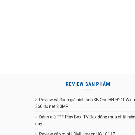
REVIEW SẢN PHẨM
Review và đánh giá hình ảnh KB One HN-H21PW q
360 độ nét 2.0MP
Đánh giá FPT Play Box: TV Box đáng mua nhất hiệ
nay
Review cáp mini HDMI Ugreen UG 10117