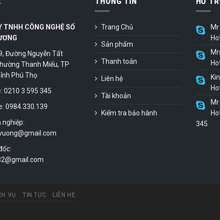
Ệ
THÔNG TIN
HỖ TR
Y TNHH CÔNG NGHỆ SỐ
Trang Chủ
Mr 
ƯƠNG
Ho
Sản phẩm
Mr
9, Đường Nguyễn Tất
Thanh toán
Ho
hường Thanh Miếu, TP
 Tỉnh Phú Thọ
Ki
Liên hệ
Ho
 0210 3 595 345
Tài khoản
Mr 
e: 0984.330.139
Kiểm tra bảo hành
Hot
 nghiệp:
345
vuong@gmail.com
đốc:
.32@gmail.com
CH VỤ
TIN TỨC
LIÊN HỆ