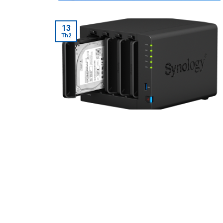
13
Th2