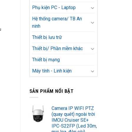
Phụ kiện PC - Laptop
Hệ thống camera/ TB An
ninh
u
Thiết bị lưu trữ
Thiết bị/ Phần mềm khác
Thiết bị mạng
Máy tính - Linh kiện
SẢN PHẨM NỔI BẬT
Camera IP WIFI PTZ
(quay quét) ngoài trời
IMOU Cruiser SE+
IPC-S22FP (Led 30m,
mic loa, đèn còi)