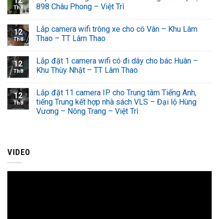
12
898 Châu Phong – Việt Trì
Th8
Lắp camera wifi trông xe cho cô Vân – Khu Lâm
12
Thao – TT Lâm Thao
Th8
Lắp đặt 1 camera wifi có đi dây cho bác Huân –
12
Khu Thùy Nhật – TT Lâm Thao
Th8
Lắp đặt 11 camera IP cho Trung tâm Tiếng Anh,
12
tiếng Trung kết hợp nhà sách VLS – Đại lộ Hùng
Th8
Vương – Nông Trang – Việt Trì
VIDEO