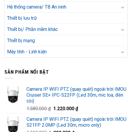
Hệ thống camera/ TB An ninh
Thiết bị lưu trữ
Thiết bị/ Phần mềm khác
Thiết bị mạng
Máy tính - Linh kiện
SẢN PHẨM NỔI BẬT
Camera IP WIFI PTZ (quay quét) ngoài trời IMOU
Cruiser SE+ IPC-S22FP (Led 30m, mic loa, đèn
còi)
Giá
Giá
1.580.000
₫
1.220.000
₫
gốc
hiện
Camera IP WIFI PTZ (quay quét) ngoài trời IMOU
là:
tại
S21FP 2.0MP (Led 30m, micro only)
1.580.000 ₫.
là: