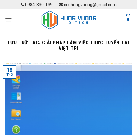
Skip
0984-330-139
cnshungvuong@gmail.com
to
content
0
LƯU TRỮ TAG:
GIẢI PHÁP LÀM VIỆC TRỰC TUYẾN TẠI
VIỆT TRÌ
18
Th2