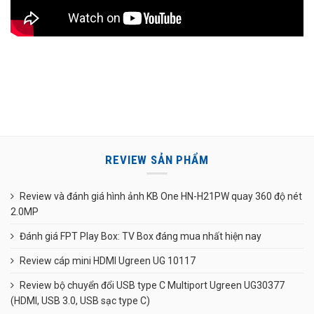
REVIEW SẢN PHẨM
Review và đánh giá hình ảnh KB One HN-H21PW quay 360 độ nét
2.0MP
Đánh giá FPT Play Box: TV Box đáng mua nhất hiện nay
Review cáp mini HDMI Ugreen UG 10117
Review bộ chuyển đổi USB type C Multiport Ugreen UG30377
(HDMI, USB 3.0, USB sạc type C)