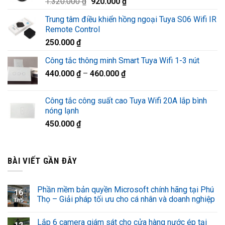
Giá
Giá
1.320.000
₫
920.000
₫
1.220.000 ₫.
gốc
hiện
Trung tâm điều khiển hồng ngoại Tuya S06 Wifi IR
là:
tại
Remote Control
1.320.000 ₫.
là:
250.000
₫
920.000 ₫.
Công tắc thông minh Smart Tuya Wifi 1-3 nút
440.000
₫
–
460.000
₫
Công tắc công suất cao Tuya Wifi 20A lắp bình
nóng lạnh
450.000
₫
BÀI VIẾT GẦN ĐÂY
Phần mềm bản quyền Microsoft chính hãng tại Phú
16
Thọ – Giải pháp tối ưu cho cá nhân và doanh nghiệp
Th5
Lắp 6 camera giám sát cho cửa hàng nước ép tại