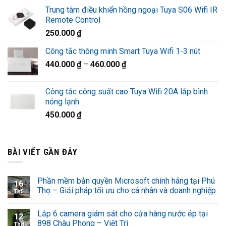
gốc
hiện
Trung tâm điều khiển hồng ngoại Tuya S06 Wifi IR
là:
tại
Remote Control
1.320.000 ₫.
là:
250.000
₫
920.000 ₫.
Công tắc thông minh Smart Tuya Wifi 1-3 nút
440.000
₫
–
460.000
₫
Công tắc công suất cao Tuya Wifi 20A lắp bình
nóng lạnh
450.000
₫
BÀI VIẾT GẦN ĐÂY
Phần mềm bản quyền Microsoft chính hãng tại Phú
16
Thọ – Giải pháp tối ưu cho cá nhân và doanh nghiệp
Th5
Lắp 6 camera giám sát cho cửa hàng nước ép tại
12
898 Châu Phong – Việt Trì
Th8