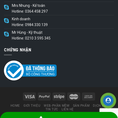
Mrs Nhung - Kế toán
Hotline: 0364.458.297
Kinh doanh
Hotline: 0984.330.139
Mr Hùng - Kỹ thuật
Hotline: 0210 3 595 345
CHỨNG NHẬN
HOME
GIỚI THIỆU
WEB-PHẦN MỀM
SẢN PHẨM
DỊCH VỤ
TIN TỨC
LIÊN HỆ