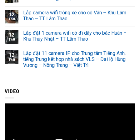
Lắp camera wifi trông xe cho cô Vân – Khu Lâm
12
Thao – TT Lâm Thao
Th8
Lắp đặt 1 camera wifi có đi dây cho bác Huân –
12
Khu Thùy Nhật – TT Lâm Thao
Th8
Lắp đặt 11 camera IP cho Trung tâm Tiếng Anh,
12
tiếng Trung kết hợp nhà sách VLS – Đại lộ Hùng
Th8
Vương – Nông Trang – Việt Trì
VIDEO