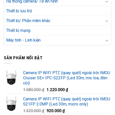
Hệ thống camera/ TB An ninh
Thiết bị lưu trữ
Thiết bị/ Phần mềm khác
Thiết bị mạng
Máy tính - Linh kiện
SẢN PHẨM NỔI BẬT
Camera IP WIFI PTZ (quay quét) ngoài trời IMOU
Cruiser SE+ IPC-S22FP (Led 30m, mic loa, đèn
còi)
Giá
Giá
1.580.000
₫
1.220.000
₫
gốc
hiện
Camera IP WIFI PTZ (quay quét) ngoài trời IMOU
là:
tại
S21FP 2.0MP (Led 30m, micro only)
1.580.000 ₫.
là:
Giá
Giá
1.320.000
₫
920.000
₫
1.220.000 ₫.