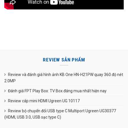
REVIEW SẢN PHẨM
Review và đánh giá hình ảnh KB One HN-H21PW quay 360 độ nét
2.0MP
Đánh giá FPT Play Box: TV Box đáng mua nhất hiện nay
Review cáp mini HDMI Ugreen UG 10117
Review bộ chuyển đổi USB type C Multiport Ugreen UG30377
(HDMI, USB 3.0, USB sạc type C)