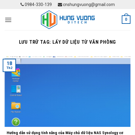
Skip
0984-330-139
cnshungvuong@gmail.com
to
content
0
LƯU TRỮ TAG:
LẤY DỮ LIỆU TỪ VĂN PHÒNG
18
Th2
Hướng dẫn sử dụng tính năng của Máy chủ dữ liệu NAS Synology cơ