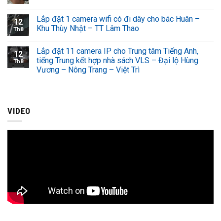
Lắp đặt 1 camera wifi có đi dây cho bác Huân –
12
Khu Thùy Nhật – TT Lâm Thao
Th8
Lắp đặt 11 camera IP cho Trung tâm Tiếng Anh,
12
tiếng Trung kết hợp nhà sách VLS – Đại lộ Hùng
Th8
Vương – Nông Trang – Việt Trì
VIDEO