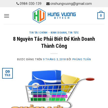
Skip
0984-330-139
cnshungvuong@gmail.com
to
content
0
TIN TÀI CHÍNH - KINH DOANH
,
TIN TỨC
8 Nguyên Tắc Phải Biết Để Kinh Doanh
Thành Công
ĐƯỢC ĐĂNG TRÊN
9 THÁNG 3, 2018
BỞI
PHÙNG TUẤN
09
Th3