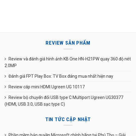
REVIEW SẢN PHẨM
Review và đánh giá hình ảnh KB One HN-H21PW quay 360 độ nét
2.0MP
Đánh giá FPT Play Box: TV Box đáng mua nhất hiện nay
Review cáp mini HDMI Ugreen UG 10117
Review bộ chuyển đổi USB type C Multiport Ugreen UG30377
(HDMI, USB 3.0, USB sạc type C)
TIN TỨC CẬP NHẬT
Phần mềm bản quyền Microsoft chính hãng tại Phú Thọ – Giải