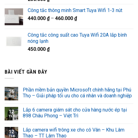
Công tắc thông minh Smart Tuya Wifi 1-3 nút
440.000
₫
–
460.000
₫
Công tắc công suất cao Tuya Wifi 20A lắp bình
nóng lạnh
450.000
₫
BÀI VIẾT GẦN ĐÂY
Phần mềm bản quyền Microsoft chính hãng tại Phú
16
Thọ – Giải pháp tối ưu cho cá nhân và doanh nghiệp
Th5
Lắp 6 camera giám sát cho cửa hàng nước ép tại
12
898 Châu Phong – Việt Trì
Th8
Lắp camera wifi trông xe cho cô Vân – Khu Lâm
12
Thao – TT Lâm Thao
Th8