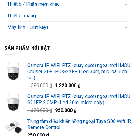
Thiết bị/ Phần mềm khác
Thiết bị mạng
Máy tính - Linh kiện
SẢN PHẨM NỔI BẬT
Camera IP WIFI PTZ (quay quét) ngoài trời IMOU
Cruiser SE+ IPC-S22FP (Led 30m, mic loa, đèn
còi)
Giá
Giá
1.580.000
₫
1.220.000
₫
gốc
hiện
Camera IP WIFI PTZ (quay quét) ngoài trời IMOU
là:
tại
S21FP 2.0MP (Led 30m, micro only)
1.580.000 ₫.
là:
Giá
Giá
1.320.000
₫
920.000
₫
1.220.000 ₫.
gốc
hiện
Trung tâm điều khiển hồng ngoại Tuya S06 Wifi IR
là:
tại
Remote Control
1.320.000 ₫.
là:
250.000
₫
920.000 ₫.