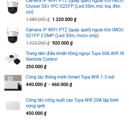
Camera IP WIFI PTZ (quay quét) ngoài trời IMOU
Cruiser SE+ IPC-S22FP (Led 30m, mic loa, đèn
còi)
Giá
Giá
1.580.000
₫
1.220.000
₫
gốc
hiện
Camera IP WIFI PTZ (quay quét) ngoài trời IMOU
là:
tại
S21FP 2.0MP (Led 30m, micro only)
1.580.000 ₫.
là:
Giá
Giá
1.320.000
₫
920.000
₫
1.220.000 ₫.
gốc
hiện
Trung tâm điều khiển hồng ngoại Tuya S06 Wifi IR
là:
tại
Remote Control
1.320.000 ₫.
là:
250.000
₫
920.000 ₫.
Công tắc thông minh Smart Tuya Wifi 1-3 nút
440.000
₫
–
460.000
₫
Công tắc công suất cao Tuya Wifi 20A lắp bình
nóng lạnh
450.000
₫