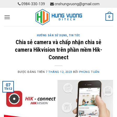
Skip
0984-330-139
cnshungvuong@gmail.com
to
content
0
HƯỚNG DẪN SỬ DỤNG
,
TIN TỨC
Chia sẻ camera và chấp nhận chia sẻ
camera Hikvision trên phần mềm Hik-
Connect
ĐƯỢC ĐĂNG TRÊN
7 THÁNG 12, 2023
BỞI
PHÙNG TUẤN
07
Th12