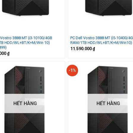
 Vostro 3888 MT (i3-10100/4GB
PC Dell Vostro 3888 MT (i5-10400/4
TB HDD/WL+BT/K+M/Win 10)
RAM/1TB HDD/WL+BT/K+M/Win10)
499)
11.590.000
₫
.000
₫
-1%
HẾT HÀNG
HẾT HÀNG