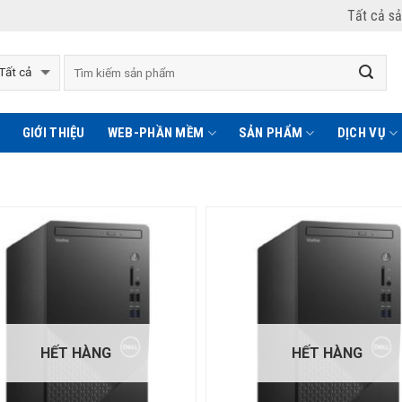
Tất cả s
GIỚI THIỆU
WEB-PHẦN MỀM
SẢN PHẨM
DỊCH VỤ
HẾT HÀNG
HẾT HÀNG