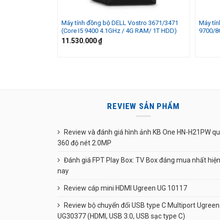
Máy tính đồng bộ DELL Vostro 3671/3471
Máy tín
(Core I5 9400 4.1GHz / 4G RAM/ 1T HDD)
9700/8
11.530.000
₫
REVIEW SẢN PHẨM
Review và đánh giá hình ảnh KB One HN-H21PW q
360 độ nét 2.0MP
Đánh giá FPT Play Box: TV Box đáng mua nhất hiệ
nay
Review cáp mini HDMI Ugreen UG 10117
Review bộ chuyển đổi USB type C Multiport Ugreen
UG30377 (HDMI, USB 3.0, USB sạc type C)