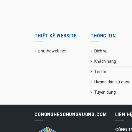
THIẾT KẾ WEBSITE
THÔNG TIN
phuthoweb.net
Dịch vụ
Khách hàng
Tin tức
Hướng dẫn sử dụng
Tuyển dụng
CONGNGHESOHUNGVUONG.COM
LIÊN H
CÔNG T