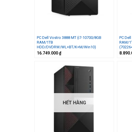
PC Dell Vostro 3888 MT (i7-10700/8GB
PC Dell
RAM/1TB
RAM/1
HDD/DVDRW/WL+BT/K+M/Win10)
(70226
16.749.000
₫
8.890
HẾT HÀNG