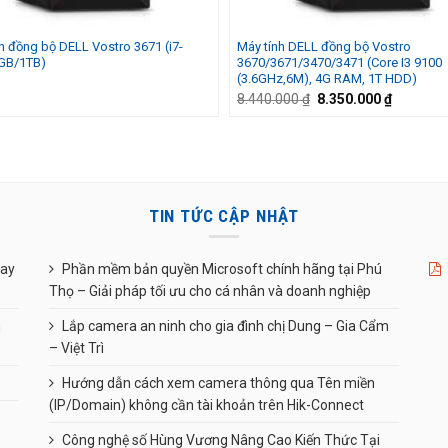
h đồng bộ DELL Vostro 3671 (i7-
Máy tính DELL đồng bộ Vostro
GB/1TB)
3670/3671/3470/3471 (Core I3 9100
(3.6GHz,6M), 4G RAM, 1T HDD)
Giá
Giá
8.440.000
₫
8.350.000
₫
gốc
hiện
là:
tại
8.440.000 ₫.
là:
8.350.00
TIN TỨC CẬP NHẬT
uay
Phần mềm bản quyền Microsoft chính hãng tại Phú
Thọ – Giải pháp tối ưu cho cá nhân và doanh nghiệp
n
Lắp camera an ninh cho gia đình chị Dung – Gia Cẩm
– Việt Trì
Hướng dẫn cách xem camera thông qua Tên miền
(IP/Domain) không cần tài khoản trên Hik-Connect
Công nghệ số Hùng Vương Nâng Cao Kiến Thức Tại