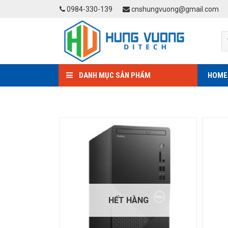
Skip
0984-330-139
cnshungvuong@gmail.com
to
content
DANH MỤC SẢN PHẨM
HOME
HẾT HÀNG