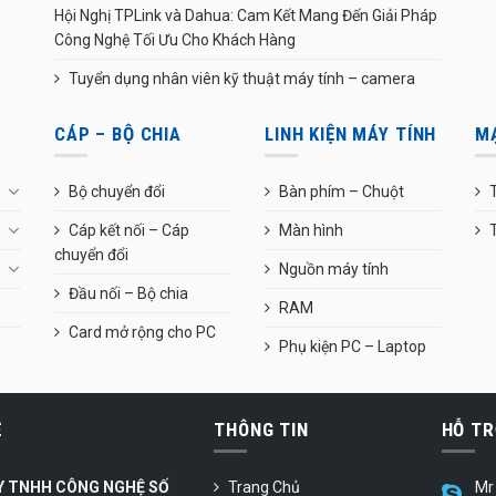
Hội Nghị TPLink và Dahua: Cam Kết Mang Đến Giải Pháp
Công Nghệ Tối Ưu Cho Khách Hàng
Tuyển dụng nhân viên kỹ thuật máy tính – camera
CÁP – BỘ CHIA
LINH KIỆN MÁY TÍNH
M
Bộ chuyển đổi
Bàn phím – Chuột
T
Cáp kết nối – Cáp
Màn hình
chuyển đổi
Nguồn máy tính
Đầu nối – Bộ chia
RAM
Card mở rộng cho PC
Phụ kiện PC – Laptop
Ệ
THÔNG TIN
HỖ TR
Y TNHH CÔNG NGHỆ SỐ
Trang Chủ
Mr 