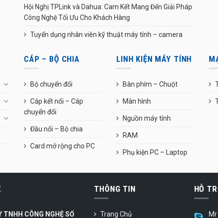
Hội Nghị TPLink và Dahua: Cam Kết Mang Đến Giải Pháp
Công Nghệ Tối Ưu Cho Khách Hàng
Tuyển dụng nhân viên kỹ thuật máy tính – camera
CÁP – BỘ CHIA
LINH KIỆN MÁY TÍNH
M
Bộ chuyển đổi
Bàn phím – Chuột
T
Cáp kết nối – Cáp
Màn hình
chuyển đổi
Nguồn máy tính
Đầu nối – Bộ chia
RAM
Card mở rộng cho PC
Phụ kiện PC – Laptop
Ệ
THÔNG TIN
HỖ TR
Y TNHH CÔNG NGHỆ SỐ
Trang Chủ
Mr 