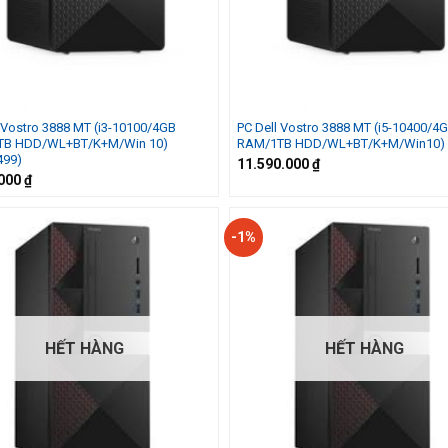
 Vostro 3888 MT (i3-10100/4GB
PC Dell Vostro 3888 MT (i5-10400/4
TB HDD/WL+BT/K+M/Win 10)
RAM/1TB HDD/WL+BT/K+M/Win10)
499)
11.590.000
₫
.000
₫
-1%
HẾT HÀNG
HẾT HÀNG