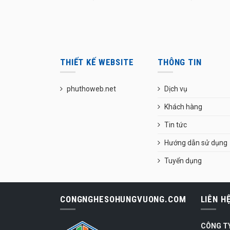
THIẾT KẾ WEBSITE
THÔNG TIN
phuthoweb.net
Dịch vụ
Khách hàng
Tin tức
Hướng dẫn sử dụng
Tuyển dụng
CONGNGHESOHUNGVUONG.COM
LIÊN H
CÔNG T