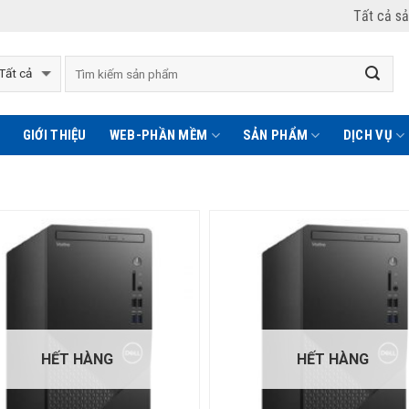
Tất cả s
GIỚI THIỆU
WEB-PHẦN MỀM
SẢN PHẨM
DỊCH VỤ
HẾT HÀNG
HẾT HÀNG