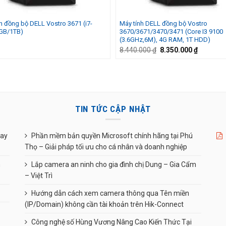
h đồng bộ DELL Vostro 3671 (i7-
Máy tính DELL đồng bộ Vostro
GB/1TB)
3670/3671/3470/3471 (Core I3 9100
(3.6GHz,6M), 4G RAM, 1T HDD)
Giá
Giá
8.440.000
₫
8.350.000
₫
gốc
hiện
là:
tại
8.440.000 ₫.
là:
8.350.00
TIN TỨC CẬP NHẬT
uay
Phần mềm bản quyền Microsoft chính hãng tại Phú
Thọ – Giải pháp tối ưu cho cá nhân và doanh nghiệp
n
Lắp camera an ninh cho gia đình chị Dung – Gia Cẩm
– Việt Trì
Hướng dẫn cách xem camera thông qua Tên miền
(IP/Domain) không cần tài khoản trên Hik-Connect
Công nghệ số Hùng Vương Nâng Cao Kiến Thức Tại