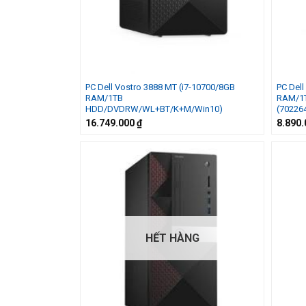
PC Dell Vostro 3888 MT (i7-10700/8GB
PC Dell
RAM/1TB
RAM/1
HDD/DVDRW/WL+BT/K+M/Win10)
(70226
16.749.000
₫
8.890
HẾT HÀNG