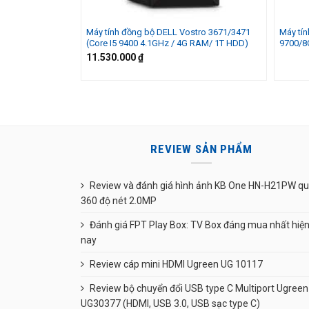
Máy tính đồng bộ DELL Vostro 3671/3471
Máy tín
(Core I5 9400 4.1GHz / 4G RAM/ 1T HDD)
9700/8
11.530.000
₫
REVIEW SẢN PHẨM
Review và đánh giá hình ảnh KB One HN-H21PW q
360 độ nét 2.0MP
Đánh giá FPT Play Box: TV Box đáng mua nhất hiệ
nay
Review cáp mini HDMI Ugreen UG 10117
Review bộ chuyển đổi USB type C Multiport Ugreen
UG30377 (HDMI, USB 3.0, USB sạc type C)