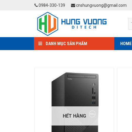
Skip
0984-330-139
cnshungvuong@gmail.com
to
content
DANH MỤC SẢN PHẨM
HOME
HẾT HÀNG