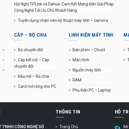
Hội Nghị TPLink và Dahua: Cam Kết Mang Đến Giải Pháp
Công Nghệ Tối Ưu Cho Khách Hàng
Tuyển dụng nhân viên kỹ thuật máy tính – camera
CÁP – BỘ CHIA
LINH KIỆN MÁY TÍNH
M
Bộ chuyển đổi
Bàn phím – Chuột
T
Cáp kết nối – Cáp
Màn hình
chuyển đổi
Nguồn máy tính
Đầu nối – Bộ chia
RAM
Card mở rộng cho PC
Phụ kiện PC – Laptop
Ệ
THÔNG TIN
HỖ TR
Y TNHH CÔNG NGHỆ SỐ
Trang Chủ
Mr 