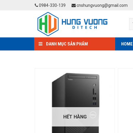
Skip
0984-330-139
cnshungvuong@gmail.com
to
content
DANH MỤC SẢN PHẨM
HOME
HẾT HÀNG