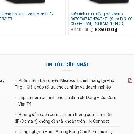
h đồng bộ DELL Vostro 3671 (i7-
Máy tính DELL đồng bộ Vostro
GB/1TB)
3670/3671/3470/3471 (Core I3 9100
(3.6GHz,6M), 4G RAM, 1T HDD)
Giá
Giá
8.440.000
₫
8.350.000
₫
gốc
hiện
là:
tại
8.440.000 ₫.
là:
8.350.00
TIN TỨC CẬP NHẬT
uay
Phần mềm bản quyền Microsoft chính hãng tại Phú
Thọ – Giải pháp tối ưu cho cá nhân và doanh nghiệp
n
Lắp camera an ninh cho gia đình chị Dung – Gia Cẩm
– Việt Trì
Hướng dẫn cách xem camera thông qua Tên miền
(IP/Domain) không cần tài khoản trên Hik-Connect
Công nghệ số Hùng Vương Nâng Cao Kiến Thức Tại