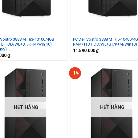
 Vostro 3888 MT (i3-10100/4GB
PC Dell Vostro 3888 MT (i5-10400/4
TB HDD/WL+BT/K+M/Win 10)
RAM/1TB HDD/WL+BT/K+M/Win10)
499)
11.590.000
₫
.000
₫
-1%
HẾT HÀNG
HẾT HÀNG