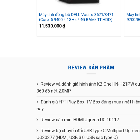
Máy tính đồng bộ DELL Vostro 3671/3471
Máy tín
(Core I5 9400 4.1GHz / 4G RAM/ 1T HDD)
9700/8
11.530.000
₫
REVIEW SẢN PHẨM
Review và đánh giá hình ảnh KB One HN-H21PW q
360 độ nét 2.0MP
Đánh giá FPT Play Box: TV Box đáng mua nhất hiệ
nay
Review cáp mini HDMI Ugreen UG 10117
Review bộ chuyển đổi USB type C Multiport Ugreen
UG30377 (HDMI, USB 3.0, USB sạc type C)