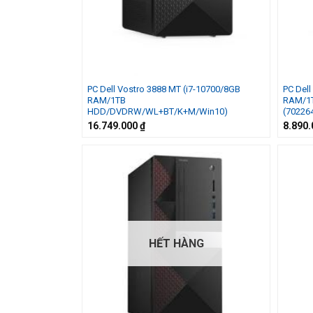
PC Dell Vostro 3888 MT (i7-10700/8GB
PC Dell
RAM/1TB
RAM/1
HDD/DVDRW/WL+BT/K+M/Win10)
(70226
16.749.000
₫
8.890
HẾT HÀNG