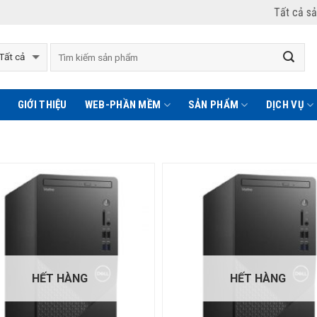
Tất cả s
GIỚI THIỆU
WEB-PHẦN MỀM
SẢN PHẨM
DỊCH VỤ
HẾT HÀNG
HẾT HÀNG