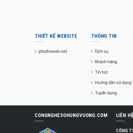
THIẾT KẾ WEBSITE
THÔNG TIN
phuthoweb.net
Dịch vụ
Khách hàng
Tin tức
Hướng dẫn sử dụng
Tuyển dụng
CONGNGHESOHUNGVUONG.COM
LIÊN H
CÔNG T