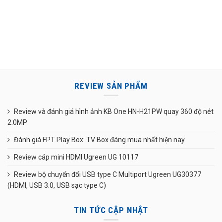
REVIEW SẢN PHẨM
Review và đánh giá hình ảnh KB One HN-H21PW quay 360 độ nét
2.0MP
Đánh giá FPT Play Box: TV Box đáng mua nhất hiện nay
Review cáp mini HDMI Ugreen UG 10117
Review bộ chuyển đổi USB type C Multiport Ugreen UG30377
(HDMI, USB 3.0, USB sạc type C)
TIN TỨC CẬP NHẬT