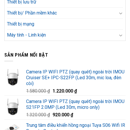
Thiết bị lưu trữ
Thiết bị/ Phần mềm khác
Thiết bị mạng
Máy tính - Linh kiện
SẢN PHẨM NỔI BẬT
Camera IP WIFI PTZ (quay quét) ngoài trời IMOU
Cruiser SE+ IPC-S22FP (Led 30m, mic loa, đèn
còi)
Giá
Giá
1.580.000
₫
1.220.000
₫
gốc
hiện
Camera IP WIFI PTZ (quay quét) ngoài trời IMOU
là:
tại
S21FP 2.0MP (Led 30m, micro only)
1.580.000 ₫.
là:
Giá
Giá
1.320.000
₫
920.000
₫
1.220.000 ₫.
gốc
hiện
Trung tâm điều khiển hồng ngoại Tuya S06 Wifi IR
là:
tại