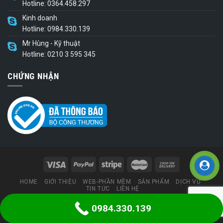
Hotline: 0364.458.297
Kinh doanh
Hotline: 0984.330.139
Mr Hùng - Kỹ thuật
Hotline: 0210 3 595 345
CHỨNG NHẬN
HOME
GIỚI THIỆU
WEB-PHẦN MỀM
SẢN PHẨM
DỊCH VỤ
TIN TỨC
LIÊN HỆ
0984.330.139
Thiết kế web
bởi congnghesohungvuong.com