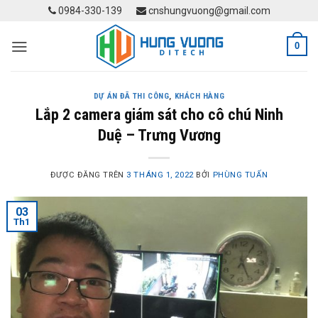
Skip
0984-330-139
cnshungvuong@gmail.com
to
content
0
DỰ ÁN ĐÃ THI CÔNG
,
KHÁCH HÀNG
Lắp 2 camera giám sát cho cô chú Ninh
Duệ – Trưng Vương
ĐƯỢC ĐĂNG TRÊN
3 THÁNG 1, 2022
BỞI
PHÙNG TUẤN
03
Th1