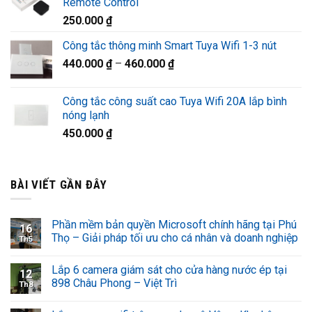
Remote Control
1.320.000 ₫.
là:
250.000
₫
920.000 ₫.
Công tắc thông minh Smart Tuya Wifi 1-3 nút
440.000
₫
–
460.000
₫
Công tắc công suất cao Tuya Wifi 20A lắp bình
nóng lạnh
450.000
₫
BÀI VIẾT GẦN ĐÂY
Phần mềm bản quyền Microsoft chính hãng tại Phú
16
Thọ – Giải pháp tối ưu cho cá nhân và doanh nghiệp
Th5
Lắp 6 camera giám sát cho cửa hàng nước ép tại
12
898 Châu Phong – Việt Trì
Th8