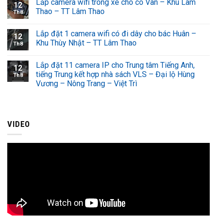
Lắp camera wifi trông xe cho cô Vân – Khu Lâm
12
Thao – TT Lâm Thao
Th8
Lắp đặt 1 camera wifi có đi dây cho bác Huân –
12
Khu Thùy Nhật – TT Lâm Thao
Th8
Lắp đặt 11 camera IP cho Trung tâm Tiếng Anh,
12
tiếng Trung kết hợp nhà sách VLS – Đại lộ Hùng
Th8
Vương – Nông Trang – Việt Trì
VIDEO