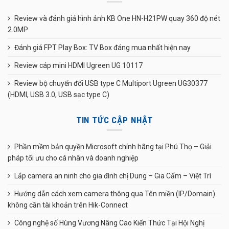
Review và đánh giá hình ảnh KB One HN-H21PW quay 360 độ nét
2.0MP
Đánh giá FPT Play Box: TV Box đáng mua nhất hiện nay
Review cáp mini HDMI Ugreen UG 10117
Review bộ chuyển đổi USB type C Multiport Ugreen UG30377
(HDMI, USB 3.0, USB sạc type C)
TIN TỨC CẬP NHẬT
Phần mềm bản quyền Microsoft chính hãng tại Phú Thọ – Giải
pháp tối ưu cho cá nhân và doanh nghiệp
Lắp camera an ninh cho gia đình chị Dung – Gia Cẩm – Việt Trì
Hướng dẫn cách xem camera thông qua Tên miền (IP/Domain)
không cần tài khoản trên Hik-Connect
Công nghệ số Hùng Vương Nâng Cao Kiến Thức Tại Hội Nghị