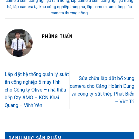
camera cụm công nghiệp tam nông
,
lắp camera cụm công nghiệp trung
hà
,
lắp camera tại khu công nghiệp trung hà
,
lắp camera tam nông
,
lắp
camera thượng nông
.
PHÙNG TUẤN
Lắp đặt hệ thống quản lý suất
Sửa chữa lắp đặt bổ xung
ăn công nghiệp 5 máy tính
camera cho Cảng Hoành Dung
cho Công ty Olive – nhà thầu
và công ty sắt thép Phát Biển
bếp Cty AMO – KCN Khai
– Việt Trì
Quang – Vĩnh Yên
DANH MỤC SẢN PHẨM