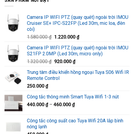
Camera IP WIFI PTZ (quay quét) ngoài trời IMOU
Cruiser SE+ IPC-S22FP (Led 30m, mic loa, đèn
còi)
Giá
Giá
1.580.000
₫
1.220.000
₫
gốc
hiện
Camera IP WIFI PTZ (quay quét) ngoài trời IMOU
là:
tại
S21FP 2.0MP (Led 30m, micro only)
1.580.000 ₫.
là:
Giá
Giá
1.320.000
₫
920.000
₫
1.220.000 ₫.
gốc
hiện
Trung tâm điều khiển hồng ngoại Tuya S06 Wifi IR
là:
tại
Remote Control
1.320.000 ₫.
là:
250.000
₫
920.000 ₫.
Công tắc thông minh Smart Tuya Wifi 1-3 nút
440.000
₫
–
460.000
₫
Công tắc công suất cao Tuya Wifi 20A lắp bình
nóng lạnh