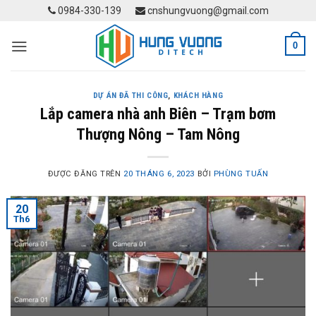
Skip
0984-330-139
cnshungvuong@gmail.com
to
content
0
DỰ ÁN ĐÃ THI CÔNG
,
KHÁCH HÀNG
Lắp camera nhà anh Biên – Trạm bơm
Thượng Nông – Tam Nông
ĐƯỢC ĐĂNG TRÊN
20 THÁNG 6, 2023
BỞI
PHÙNG TUẤN
20
Th6