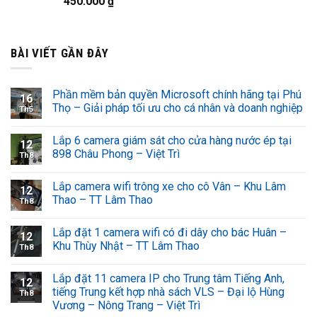
450.000
₫
BÀI VIẾT GẦN ĐÂY
Phần mềm bản quyền Microsoft chính hãng tại Phú
16
Thọ – Giải pháp tối ưu cho cá nhân và doanh nghiệp
Th5
Lắp 6 camera giám sát cho cửa hàng nước ép tại
12
898 Châu Phong – Việt Trì
Th8
Lắp camera wifi trông xe cho cô Vân – Khu Lâm
12
Thao – TT Lâm Thao
Th8
Lắp đặt 1 camera wifi có đi dây cho bác Huân –
12
Khu Thùy Nhật – TT Lâm Thao
Th8
Lắp đặt 11 camera IP cho Trung tâm Tiếng Anh,
12
tiếng Trung kết hợp nhà sách VLS – Đại lộ Hùng
Th8
Vương – Nông Trang – Việt Trì