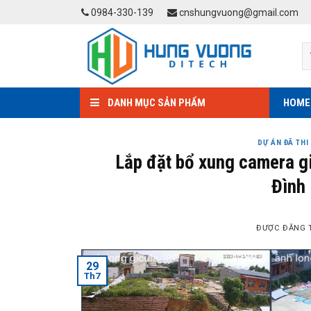
Skip
0984-330-139
cnshungvuong@gmail.com
to
content
DANH MỤC SẢN PHẨM
HOME
DỰ ÁN ĐÃ THI
Lắp đặt bổ xung camera g
Đình 
ĐƯỢC ĐĂNG 
29
Th7