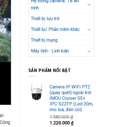
Hệ thống camera/ TB An
ninh
Thiết bị lưu trữ
Thiết bị/ Phần mềm khác
Thiết bị mạng
Máy tính - Linh kiện
SẢN PHẨM NỔI BẬT
Camera IP WIFI PTZ
(quay quét) ngoài trời
IMOU Cruiser SE+
IPC-S22FP (Led 30m,
mic loa, đèn còi)
ại
1.580.000
₫
 Công
Giá
Giá
1.220.000
₫