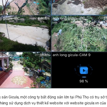
sản Gicula, một công ty bất động sản lớn tại Phú Thọ có trụ sở t
 hàng sử dụng dịch vụ thiết kế website với website gicula.vn của