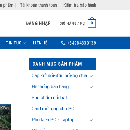
ản phẩm
Tài khoản thanh toán
Kiểm tra bảo hành
ĐĂNG NHẬP
0
GIỎ HÀNG /
0
₫
TIN TỨC
LIÊN HỆ
+84984330139
DANH MỤC SẢN PHẨM
Cáp kết nối-đầu nối-bộ chia
Hệ thống bán hàng
Sản phẩm nổi bật
Card mở rộng cho PC
Phụ kiện PC - Laptop