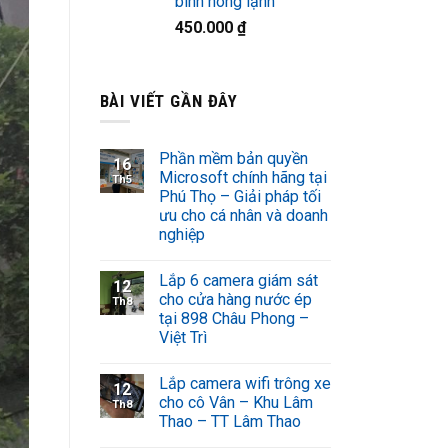
bình nóng lạnh
450.000
₫
BÀI VIẾT GẦN ĐÂY
Phần mềm bản quyền
16
Microsoft chính hãng tại
Th5
Phú Thọ – Giải pháp tối
ưu cho cá nhân và doanh
nghiệp
Lắp 6 camera giám sát
12
cho cửa hàng nước ép
Th8
tại 898 Châu Phong –
Việt Trì
Lắp camera wifi trông xe
12
cho cô Vân – Khu Lâm
Th8
Thao – TT Lâm Thao