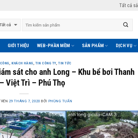
Tất cả s
GIỚI THIỆU
WEB-PHẦN MỀM
SẢN PHẨM
DỊCH VỤ
 CÔNG
,
KHÁCH HÀNG
,
TIN CÔNG TY
,
TIN TỨC
iám sát cho anh Long – Khu bể bơi Thanh
– Việt Trì – Phú Thọ
TRÊN
29 THÁNG 7, 2020
BỞI
PHÙNG TUẤN