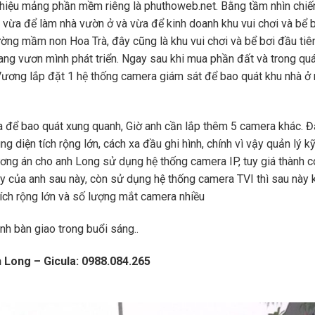
iệu mảng phần mềm riêng là phuthoweb.net. Bằng tầm nhìn chiế
 vừa để làm nhà vườn ở và vừa để kinh doanh khu vui chơi và bể 
rường mầm non Hoa Trà, đây cũng là khu vui chơi và bể bơi đầu tiên
ang vươn mình phát triển. Ngay sau khi mua phần đất và trong quá
ương lắp đặt 1 hệ thống camera giám sát để bao quát khu nhà ở 
a để bao quát xung quanh, Giờ anh cần lắp thêm 5 camera khác. 
g diện tích rộng lớn, cách xa đầu ghi hình, chính vì vậy quản lý k
ng án cho anh Long sử dụng hệ thống camera IP, tuy giá thành c
ày của anh sau này, còn sử dụng hệ thống camera TVI thì sau này 
tích rộng lớn và số lượng mắt camera nhiều
ành bàn giao trong buổi sáng..
 Long – Gicula: 0988.084.265