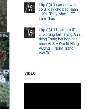
Lắp đặt 1 camera wifi
12
có đi dây cho bác Huân
Th8
– Khu Thùy Nhật – TT
Lâm Thao
Lắp đặt 11 camera IP
12
cho Trung tâm Tiếng Anh,
Th8
tiếng Trung kết hợp nhà
sách VLS – Đại lộ Hùng
Vương – Nông Trang –
Việt Trì
VIDEO