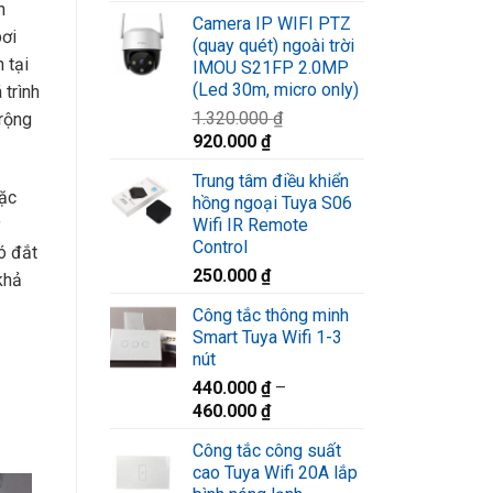
gốc
hiện
n
Camera IP WIFI PTZ
là:
tại
bơi
(quay quét) ngoài trời
1.580.000 ₫.
là:
 tại
IMOU S21FP 2.0MP
1.220.000 ₫.
(Led 30m, micro only)
 trình
1.320.000
₫
rộng
Giá
Giá
920.000
₫
gốc
hiện
Trung tâm điều khiển
là:
tại
Đặc
hồng ngoại Tuya S06
1.320.000 ₫.
là:
Wifi IR Remote
ỹ
920.000 ₫.
Control
ó đắt
250.000
₫
khả
Công tắc thông minh
Smart Tuya Wifi 1-3
nút
440.000
₫
–
460.000
₫
Công tắc công suất
cao Tuya Wifi 20A lắp