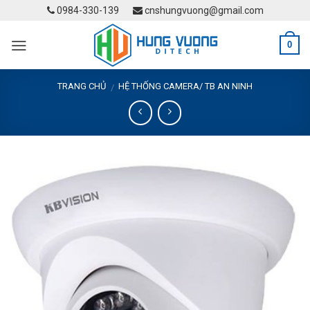
Skip
0984-330-139
cnshungvuong@gmail.com
to
content
0
TRANG CHỦ
HỆ THỐNG CAMERA/ TB AN NINH
/