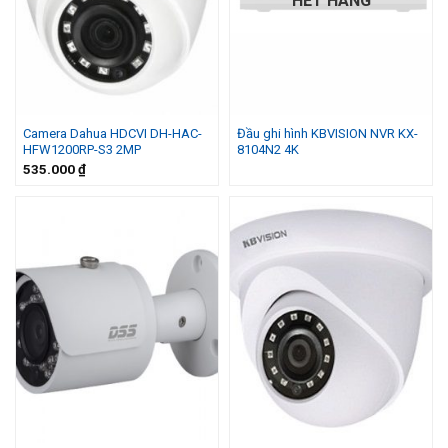
HẾT HÀNG
Camera Dahua HDCVI DH-HAC-
Đầu ghi hình KBVISION NVR KX-
HFW1200RP-S3 2MP
8104N2 4K
535.000
₫