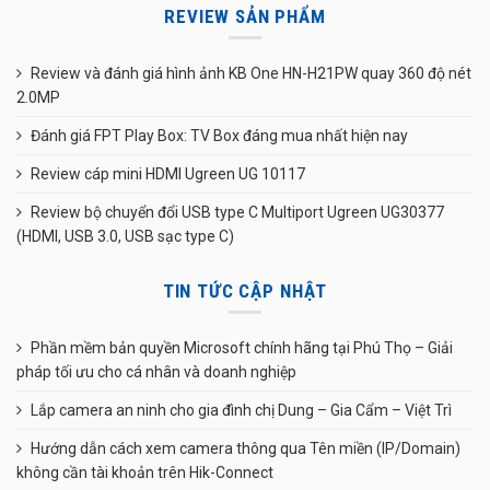
REVIEW SẢN PHẨM
Review và đánh giá hình ảnh KB One HN-H21PW quay 360 độ nét
2.0MP
Đánh giá FPT Play Box: TV Box đáng mua nhất hiện nay
Review cáp mini HDMI Ugreen UG 10117
Review bộ chuyển đổi USB type C Multiport Ugreen UG30377
(HDMI, USB 3.0, USB sạc type C)
TIN TỨC CẬP NHẬT
Phần mềm bản quyền Microsoft chính hãng tại Phú Thọ – Giải
pháp tối ưu cho cá nhân và doanh nghiệp
Lắp camera an ninh cho gia đình chị Dung – Gia Cẩm – Việt Trì
Hướng dẫn cách xem camera thông qua Tên miền (IP/Domain)
không cần tài khoản trên Hik-Connect