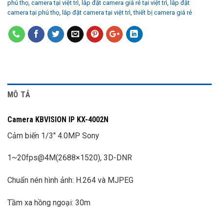
phú thọ
,
camera tại việt trì
,
lắp đặt camera giá rẻ tại việt trì
,
lắp đặt
camera tại phú thọ
,
lắp đặt camera tại việt trì
,
thiết bị camera giá rẻ
MÔ TẢ
Camera KBVISION IP KX-4002N
Cảm biến 1/3″ 4.0MP Sony
1~20fps@4M(2688×1520), 3D-DNR
Chuẩn nén hình ảnh: H.264 và MJPEG
Tầm xa hồng ngoại: 30m