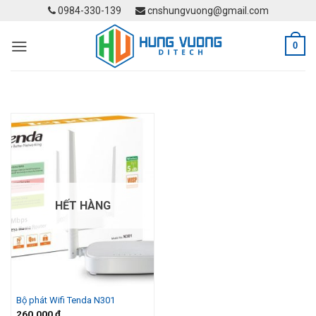
Skip
0984-330-139
cnshungvuong@gmail.com
to
content
0
HẾT HÀNG
Bộ phát Wifi Tenda N301
260.000
₫