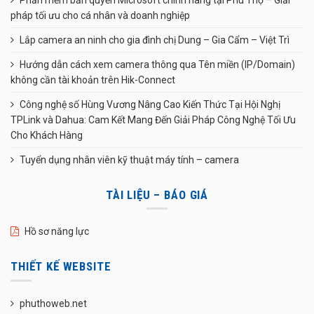
Phần mềm bản quyền Microsoft chính hãng tại Phú Thọ – Giải
pháp tối ưu cho cá nhân và doanh nghiệp
Lắp camera an ninh cho gia đình chị Dung – Gia Cẩm – Việt Trì
Hướng dẫn cách xem camera thông qua Tên miền (IP/Domain)
không cần tài khoản trên Hik-Connect
Công nghệ số Hùng Vương Nâng Cao Kiến Thức Tại Hội Nghị
TPLink và Dahua: Cam Kết Mang Đến Giải Pháp Công Nghệ Tối Ưu
Cho Khách Hàng
Tuyển dụng nhân viên kỹ thuật máy tính – camera
TÀI LIỆU – BÁO GIÁ
Hồ sơ năng lực
THIẾT KẾ WEBSITE
phuthoweb.net