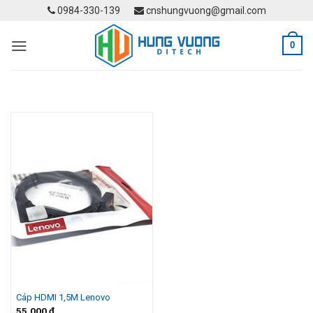
Skip
0984-330-139
cnshungvuong@gmail.com
to
content
0
Cáp HDMI 1,5M Lenovo
55.000
₫