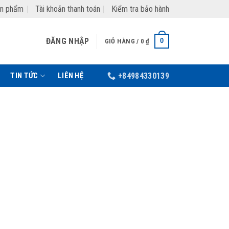
ản phẩm
Tài khoản thanh toán
Kiểm tra bảo hành
ĐĂNG NHẬP
0
GIỎ HÀNG /
0
₫
TIN TỨC
LIÊN HỆ
+84984330139