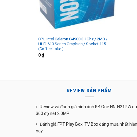
CPU Intel Celeron G4900 3.1Ghz / 2MB /
UHD 610 Series Graphics / Socket 1151
(Coffee Lake )
0
₫
REVIEW SẢN PHẨM
Review và đánh giá hình ảnh KB One HN-H21PW q
360 độ nét 2.0MP
Đánh giá FPT Play Box: TV Box đáng mua nhất hiệ
nay