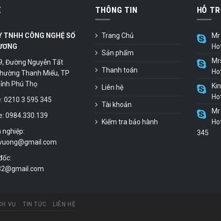
Ệ
THÔNG TIN
HỖ TR
Y TNHH CÔNG NGHỆ SỐ
Trang Chủ
Mr 
ƯƠNG
Ho
Sản phẩm
Mr
9, Đường Nguyễn Tất
Thanh toán
Ho
hường Thanh Miếu, TP
 Tỉnh Phú Thọ
Ki
Liên hệ
Ho
 0210 3 595 345
Tài khoản
Mr 
e: 0984.330.139
Kiểm tra bảo hành
Hot
 nghiệp:
345
vuong@gmail.com
đốc:
.32@gmail.com
CH VỤ
TIN TỨC
LIÊN HỆ