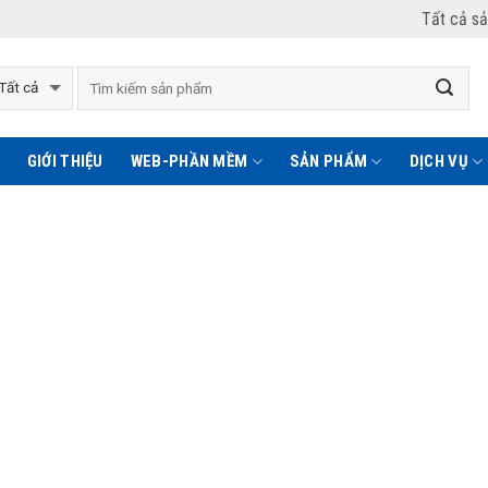
Tất cả s
GIỚI THIỆU
WEB-PHẦN MỀM
SẢN PHẨM
DỊCH VỤ