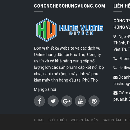
CONGNGHESOHUNGVUONG.COM
LIÊN H
CÔNG T
HÙNG V
Ngõ 4
Thành, P
Đơn vị thiết kế website và các dịch vụ
Việt Trì,
Online hàng đầu tại Phú Thọ. Công ty
Phone:
uy tín và có khả năng cung cấp số
lượng lớn các sản phẩm cáp kết nối, bộ
Hotlin
chia, card mở rộng, máy tính và phụ
Doanh
kiện máy tính hàng đầu tại Phú Thọ.
cnshung
Mạng xã hội
Giám 
ptuan.it
HOME
GIỚI THIỆU
WEB-PHẦN MỀM
SẢN PHẨM
DỊ