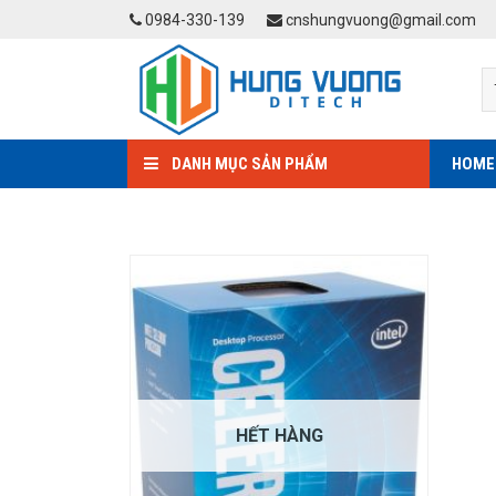
Skip
0984-330-139
cnshungvuong@gmail.com
to
content
DANH MỤC SẢN PHẨM
HOME
HẾT HÀNG