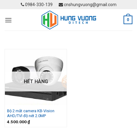
Skip
0984-330-139
cnshungvuong@gmail.com
to
content
0
HẾT HÀNG
Bộ 2 mắt camera KB-Vision
AHD/TVI độ nét 2.0MP
4.500.000
₫