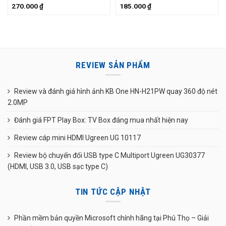
270.000
₫
185.000
₫
REVIEW SẢN PHẨM
Review và đánh giá hình ảnh KB One HN-H21PW quay 360 độ nét
2.0MP
Đánh giá FPT Play Box: TV Box đáng mua nhất hiện nay
Review cáp mini HDMI Ugreen UG 10117
Review bộ chuyển đổi USB type C Multiport Ugreen UG30377
(HDMI, USB 3.0, USB sạc type C)
TIN TỨC CẬP NHẬT
Phần mềm bản quyền Microsoft chính hãng tại Phú Thọ – Giải