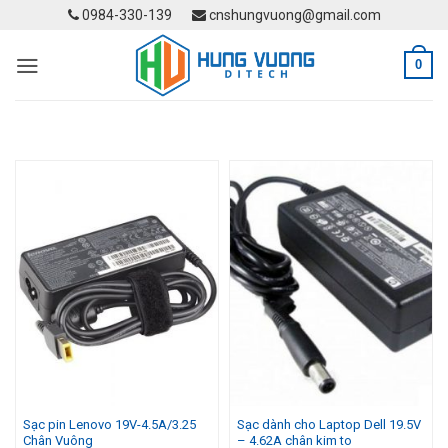
Skip
0984-330-139
cnshungvuong@gmail.com
to
content
0
Sạc pin Lenovo 19V-4.5A/3.25
Sạc dành cho Laptop Dell 19.5V
Chân Vuông
– 4.62A chân kim to