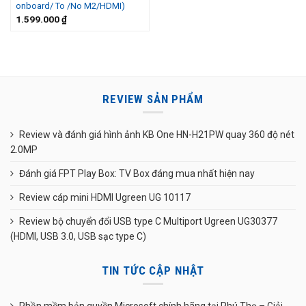
onboard/ To /No M2/HDMI)
1.599.000
₫
REVIEW SẢN PHẨM
Review và đánh giá hình ảnh KB One HN-H21PW quay 360 độ nét
2.0MP
Đánh giá FPT Play Box: TV Box đáng mua nhất hiện nay
Review cáp mini HDMI Ugreen UG 10117
Review bộ chuyển đổi USB type C Multiport Ugreen UG30377
(HDMI, USB 3.0, USB sạc type C)
TIN TỨC CẬP NHẬT