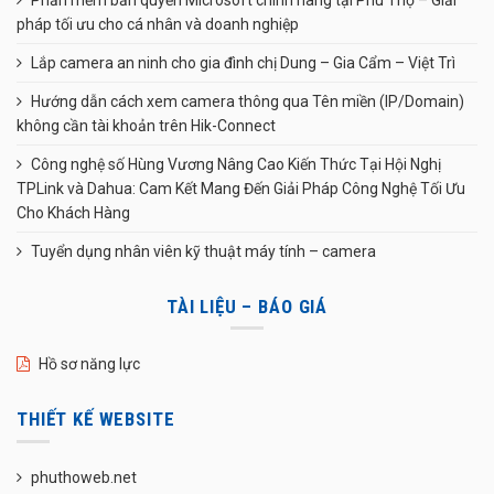
Phần mềm bản quyền Microsoft chính hãng tại Phú Thọ – Giải
pháp tối ưu cho cá nhân và doanh nghiệp
Lắp camera an ninh cho gia đình chị Dung – Gia Cẩm – Việt Trì
Hướng dẫn cách xem camera thông qua Tên miền (IP/Domain)
không cần tài khoản trên Hik-Connect
Công nghệ số Hùng Vương Nâng Cao Kiến Thức Tại Hội Nghị
TPLink và Dahua: Cam Kết Mang Đến Giải Pháp Công Nghệ Tối Ưu
Cho Khách Hàng
Tuyển dụng nhân viên kỹ thuật máy tính – camera
TÀI LIỆU – BÁO GIÁ
Hồ sơ năng lực
THIẾT KẾ WEBSITE
phuthoweb.net