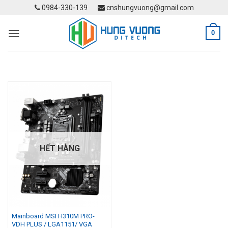
Skip
0984-330-139
cnshungvuong@gmail.com
to
content
0
HẾT HÀNG
Mainboard MSI H310M PRO-
VDH PLUS / LGA1151/ VGA