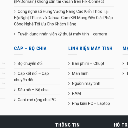
(IP/Domain) không cần tài khoản trên Hik-Connect
Công nghệ số Hùng Vương Nâng Cao Kiến Thức Tại
Hội Nghị TPLink và Dahua: Cam Kết Mang Đến Giải Pháp
Công Nghệ Tối Ưu Cho Khách Hàng
Tuyển dụng nhân viên kỹ thuật máy tính – camera
CÁP – BỘ CHIA
LINH KIỆN MÁY TÍNH
M
Bộ chuyển đổi
Bàn phím – Chuột
T
Cáp kết nối – Cáp
Màn hình
chuyển đổi
Nguồn máy tính
Đầu nối – Bộ chia
RAM
Card mở rộng cho PC
Phụ kiện PC – Laptop
Ệ
THÔNG TIN
HỖ TR