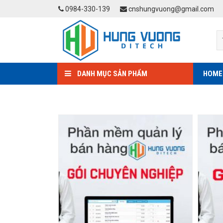
Skip
0984-330-139
cnshungvuong@gmail.com
to
content
DANH MỤC SẢN PHẨM
HOME