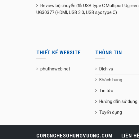
Review bộ chuyển đổi USB type C Multiport Ugreen
UG30377 (HDMI, USB 3.0, USB sạc type C)
THIẾT KẾ WEBSITE
THÔNG TIN
phuthoweb.net
Dịch vụ
Khách hàng
Tin tức
Hướng dẫn sử dụng
Tuyển dụng
CONGNGHESOHUNGVUONG.COM
LIÊN H