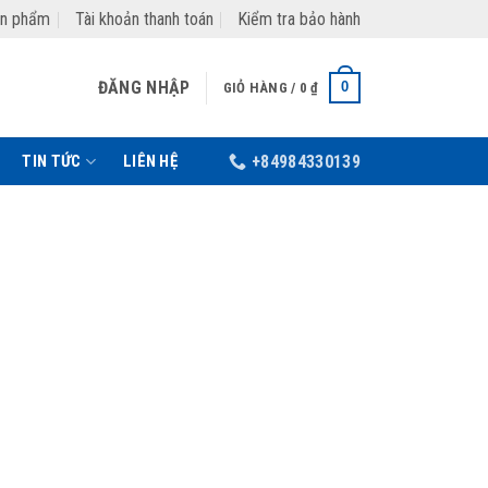
ản phẩm
Tài khoản thanh toán
Kiểm tra bảo hành
ĐĂNG NHẬP
0
GIỎ HÀNG /
0
₫
TIN TỨC
LIÊN HỆ
+84984330139