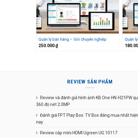
Quản lý bán hàng – Gói chuyên nghiệp
Quản lý
250.000
₫
180.0
REVIEW SẢN PHẨM
Review và đánh giá hình ảnh KB One HN-H21PW q
360 độ nét 2.0MP
Đánh giá FPT Play Box: TV Box đáng mua nhất hiệ
nay
Review cáp mini HDMI Ugreen UG 10117