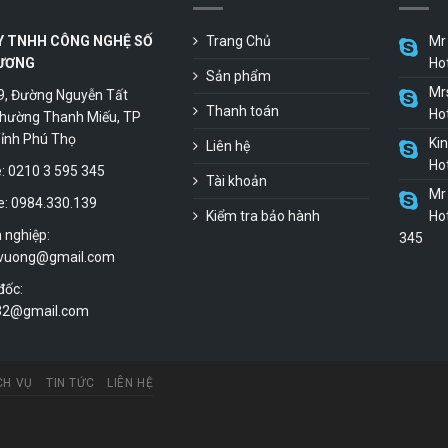
Y TNHH CÔNG NGHỆ SỐ
Trang Chủ
Mr 
ƯƠNG
Ho
Sản phẩm
Mr
9, Đường Nguyễn Tất
Thanh toán
Ho
hường Thanh Miếu, TP
 Tỉnh Phú Thọ
Ki
Liên hệ
Ho
 0210 3 595 345
Tài khoản
Mr 
e: 0984.330.139
Kiểm tra bảo hành
Hot
 nghiệp:
345
vuong@gmail.com
đốc:
.32@gmail.com
CH VỤ
TIN TỨC
LIÊN HỆ