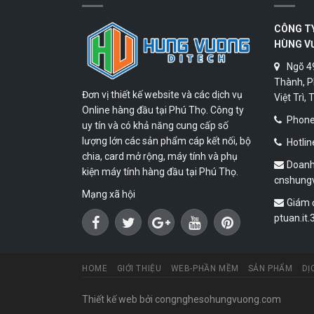
CÔNG T
HÙNG V
Ngõ 4
Thành, P
Đơn vị thiết kế website và các dịch vụ
Việt Trì,
Online hàng đầu tại Phú Thọ. Công ty
Phone:
uy tín và có khả năng cung cấp số
lượng lớn các sản phẩm cáp kết nối, bộ
Hotlin
chia, card mở rộng, máy tính và phụ
Doanh
kiện máy tính hàng đầu tại Phú Thọ.
cnshung
Mạng xã hội
Giám 
ptuan.it
HOME
GIỚI THIỆU
WEB-PHẦN MỀM
SẢN PHẨM
DỊ
Thiết kế web
bởi congnghesohungvuong.com