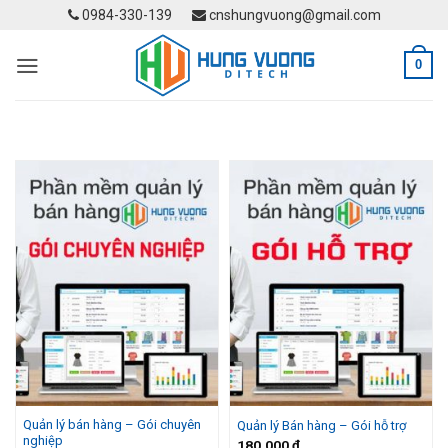
Skip
0984-330-139
cnshungvuong@gmail.com
to
content
0
Quản lý bán hàng – Gói chuyên
Quản lý Bán hàng – Gói hỗ trợ
nghiệp
180.000
₫