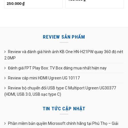
250.000
₫
REVIEW SẢN PHẨM
Review và đánh giá hình ảnh KB One HN-H21PW quay 360 độ nét
2.0MP
Đánh giá FPT Play Box: TV Box đáng mua nhất hiện nay
Review cáp mini HDMI Ugreen UG 10117
Review bộ chuyển đổi USB type C Multiport Ugreen UG30377
(HDMI, USB 3.0, USB sạc type C)
TIN TỨC CẬP NHẬT
Phần mềm bản quyền Microsoft chính hãng tại Phú Thọ – Giải