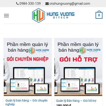
Skip
0984-330-139
cnshungvuong@gmail.com
to
content
0
Quản lý bán hàng – Gói chuyên
Quản lý Bán hàng – Gói hỗ trợ
nghiệp
180.000
₫