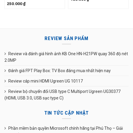
250.000
₫
REVIEW SẢN PHẨM
Review và đánh giá hình ảnh KB One HN-H21PW quay 360 độ nét
2.0MP
Đánh giá FPT Play Box: TV Box đáng mua nhất hiện nay
Review cáp mini HDMI Ugreen UG 10117
Review bộ chuyển đổi USB type C Multiport Ugreen UG30377
(HDMI, USB 3.0, USB sạc type C)
TIN TỨC CẬP NHẬT
Phần mềm bản quyền Microsoft chính hãng tại Phú Thọ – Giải