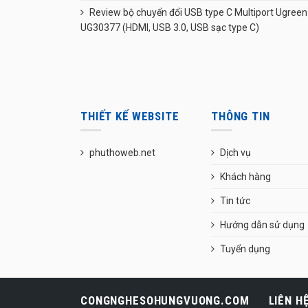
Review bộ chuyển đổi USB type C Multiport Ugreen
UG30377 (HDMI, USB 3.0, USB sạc type C)
THIẾT KẾ WEBSITE
THÔNG TIN
phuthoweb.net
Dịch vụ
Khách hàng
Tin tức
Hướng dẫn sử dụng
Tuyển dụng
CONGNGHESOHUNGVUONG.COM
LIÊN H