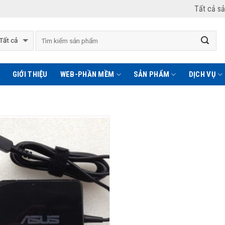
Tất cả s
GIỚI THIỆU
WEB-PHẦN MỀM
SẢN PHẨM
DỊCH VỤ