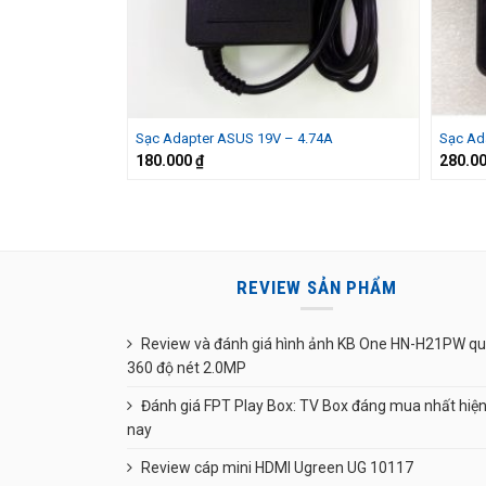
Sạc Adapter ASUS 19V – 4.74A
Sạc Ad
180.000
₫
280.0
REVIEW SẢN PHẨM
Review và đánh giá hình ảnh KB One HN-H21PW q
360 độ nét 2.0MP
Đánh giá FPT Play Box: TV Box đáng mua nhất hiệ
nay
Review cáp mini HDMI Ugreen UG 10117