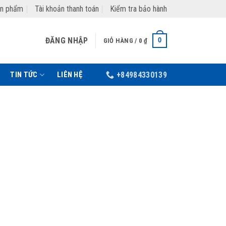
ản phẩm
Tài khoản thanh toán
Kiểm tra bảo hành
ĐĂNG NHẬP
0
GIỎ HÀNG /
0
₫
TIN TỨC
LIÊN HỆ
+84984330139