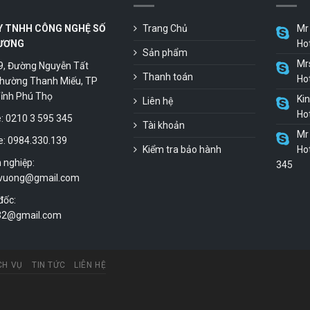
Y TNHH CÔNG NGHỆ SỐ
Trang Chủ
Mr 
ƯƠNG
Ho
Sản phẩm
Mr
9, Đường Nguyễn Tất
Thanh toán
Ho
hường Thanh Miếu, TP
 Tỉnh Phú Thọ
Ki
Liên hệ
Ho
 0210 3 595 345
Tài khoản
Mr 
e: 0984.330.139
Kiểm tra bảo hành
Hot
 nghiệp:
345
vuong@gmail.com
đốc:
.32@gmail.com
CH VỤ
TIN TỨC
LIÊN HỆ