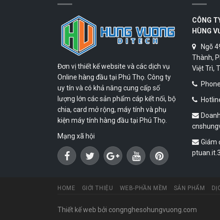
CÔNG T
HÙNG V
Ngõ 4
Thành, P
Đơn vị thiết kế website và các dịch vụ
Việt Trì,
Online hàng đầu tại Phú Thọ. Công ty
Phone:
uy tín và có khả năng cung cấp số
lượng lớn các sản phẩm cáp kết nối, bộ
Hotlin
chia, card mở rộng, máy tính và phụ
Doanh
kiện máy tính hàng đầu tại Phú Thọ.
cnshung
Mạng xã hội
Giám 
ptuan.it
HOME
GIỚI THIỆU
WEB-PHẦN MỀM
SẢN PHẨM
DỊ
Thiết kế web
bởi congnghesohungvuong.com