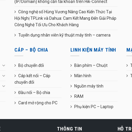
(IP/Domain) không cần tài khoản trên Hik-Connect
Công nghệ số Hùng Vương Nâng Cao Kiến Thức Tại
Hội Nghị TPLink và Dahua: Cam Kết Mang Đến Giải Pháp
Công Nghệ Tối Ưu Cho Khách Hàng
Tuyển dụng nhân viên kỹ thuật máy tính – camera
CÁP – BỘ CHIA
LINH KIỆN MÁY TÍNH
M
Bộ chuyển đổi
Bàn phím – Chuột
T
Cáp kết nối – Cáp
Màn hình
chuyển đổi
Nguồn máy tính
Đầu nối – Bộ chia
RAM
Card mở rộng cho PC
Phụ kiện PC – Laptop
Ệ
THÔNG TIN
HỖ TR