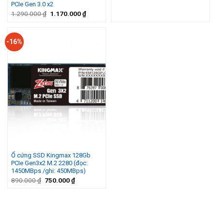
PCIe Gen 3.0 x2
Giá
Giá
1.290.000
₫
1.170.000
₫
gốc
hiện
là:
tại
1.290.000 ₫.
là:
1.170.000 ₫.
-16%
Ổ cứng SSD Kingmax 128Gb
PCIe Gen3x2 M.2 2280 (đọc:
1450MBps /ghi: 450MBps)
Giá
Giá
890.000
₫
750.000
₫
gốc
hiện
là:
tại
890.000 ₫.
là:
750.000 ₫.