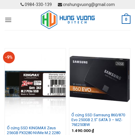
Skip
0984-330-139
cnshungvuong@gmail.com
to
content
0
-9%
Ổ cứng SSD Samsung 860/870
Evo 250GB 2.5″ SATA 3 – MZ-
76E250BW
Ổ cứng SSD KINGMAX Zeus
1.490.000
₫
256GB PX3280 NVMe M.2 2280