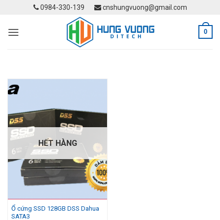
Skip
0984-330-139
cnshungvuong@gmail.com
to
content
0
HẾT HÀNG
Ổ cứng SSD 128GB DSS Dahua
SATA3