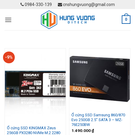
Skip
0984-330-139
cnshungvuong@gmail.com
to
content
0
-9%
Ổ cứng SSD Samsung 860/870
Evo 250GB 2.5″ SATA 3 – MZ-
76E250BW
Ổ cứng SSD KINGMAX Zeus
1.490.000
₫
256GB PX3280 NVMe M.2 2280