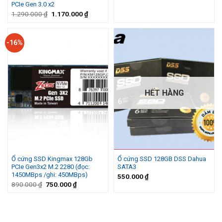
PCIe Gen 3.0 x2
Giá
Giá
1.290.000
₫
1.170.000
₫
gốc
hiện
là:
tại
1.290.000 ₫.
là:
1.170.000 ₫.
-16%
HẾT HÀNG
Ổ cứng SSD Kingmax 128Gb
Ổ cứng SSD 128GB DSS Dahua
PCIe Gen3x2 M.2 2280 (đọc:
SATA3
1450MBps /ghi: 450MBps)
550.000
₫
Giá
Giá
890.000
₫
750.000
₫
gốc
hiện
là:
tại
890.000 ₫.
là:
750.000 ₫.