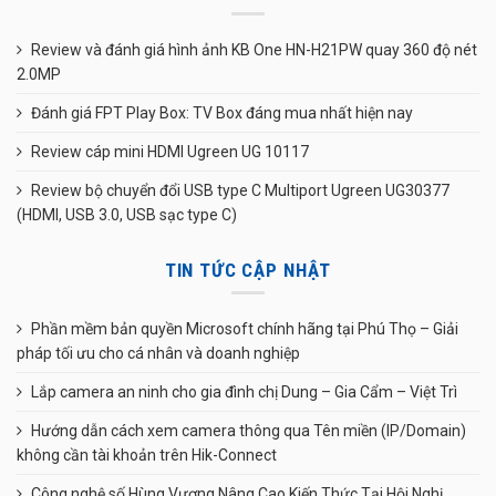
Review và đánh giá hình ảnh KB One HN-H21PW quay 360 độ nét
2.0MP
Đánh giá FPT Play Box: TV Box đáng mua nhất hiện nay
Review cáp mini HDMI Ugreen UG 10117
Review bộ chuyển đổi USB type C Multiport Ugreen UG30377
(HDMI, USB 3.0, USB sạc type C)
TIN TỨC CẬP NHẬT
Phần mềm bản quyền Microsoft chính hãng tại Phú Thọ – Giải
pháp tối ưu cho cá nhân và doanh nghiệp
Lắp camera an ninh cho gia đình chị Dung – Gia Cẩm – Việt Trì
Hướng dẫn cách xem camera thông qua Tên miền (IP/Domain)
không cần tài khoản trên Hik-Connect
Công nghệ số Hùng Vương Nâng Cao Kiến Thức Tại Hội Nghị